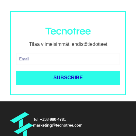
Tilaa viimeisimmät lehdistötiedotteet
Tel +358-980-4781
marketing@tecnotree.com