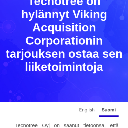
Tecnotree on
hylännyt Viking
Acquisition
Corporationin
tarjouksen ostaa sen
liiketoimintoja
English
Suomi
Tecnotree Oyj on saanut tietoonsa, että