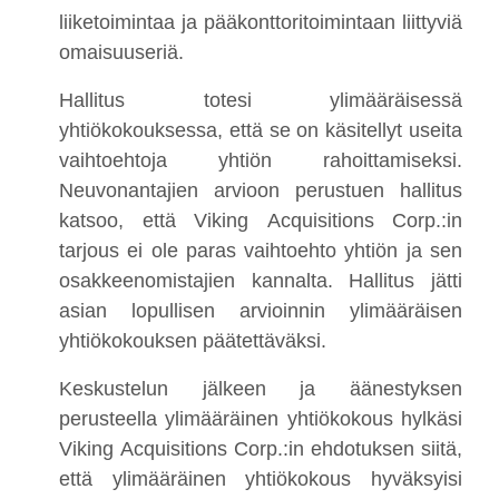
liiketoimintaa ja pääkonttoritoimintaan liittyviä
omaisuuseriä.
Hallitus totesi ylimääräisessä
yhtiökokouksessa, että se on käsitellyt useita
vaihtoehtoja yhtiön rahoittamiseksi.
Neuvonantajien arvioon perustuen hallitus
katsoo, että Viking Acquisitions Corp.:in
tarjous ei ole paras vaihtoehto yhtiön ja sen
osakkeenomistajien kannalta. Hallitus jätti
asian lopullisen arvioinnin ylimääräisen
yhtiökokouksen päätettäväksi.
Keskustelun jälkeen ja äänestyksen
perusteella ylimääräinen yhtiökokous hylkäsi
Viking Acquisitions Corp.:in ehdotuksen siitä,
että ylimääräinen yhtiökokous hyväksyisi