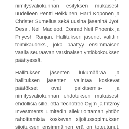
nimitysvaliokunnan esityksen mukaisesti
uudelleen Pentti Heikkinen, Harri Koponen ja
Christer Sumelius sekä uusina jäseninä Jyoti
Desai, Neil Macleod, Conrad Neil Phoenix ja
Priyesh Ranjan. Hallituksen jäsenet valittiin
toimikaudeksi, joka päättyy ensimmäisen
vaalia seuraavan varsinaisen yhtiökokouksen
päättyessä.
Hallituksen jäsenten lukumäärää ja
hallituksen jäsenten valintaa koskevat
päätökset ovat palkitsemis- ja
nimitysvaliokunnan ehdotuksen mukaisesti
ehdollisia sille, että Tecnotree Oyj:n ja Fitzroy
Investments Limitedin allekirjoittaman yhtiön
rahoittamista koskevan sijoitussopimuksen
sijoituksen ensimmäinen erä on toteutunut.