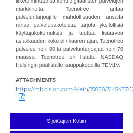
liiketoimintaansa kohti digitaalisten palvelujen
markkinoita. Tecnotree antaa
palveluntarjoajille mahdollisuuden ansaita
rahaa palvelupaketeista, tarjota yksilöllisiä
käyttäjäkokemuksia ja tuottaa lisäarvoa
asiakkuuden koko elinkaaren ajan. Tecnotree
palvelee noin 90:tä palveluntarjoajaa noin 70
maassa. Tecnotree on listattu NASDAQ
Helsingin päälistalle kauppakoodilla TEM1V.
ATTACHMENTS
https://mb.cision.com/Main/15858/3145437/1
Sijoittajien Kotiin