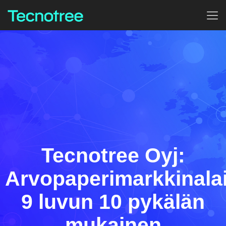
Tecnotree Oyj:
Arvopaperimarkkinala
9 luvun 10 pykälän
mukainen