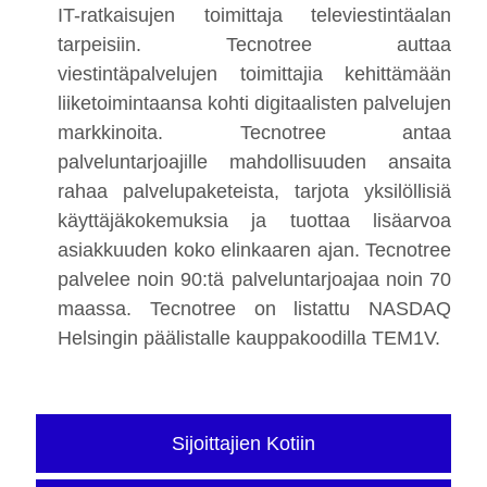
IT-ratkaisujen toimittaja televiestintäalan
tarpeisiin. Tecnotree auttaa
viestintäpalvelujen toimittajia kehittämään
liiketoimintaansa kohti digitaalisten palvelujen
markkinoita. Tecnotree antaa
palveluntarjoajille mahdollisuuden ansaita
rahaa palvelupaketeista, tarjota yksilöllisiä
käyttäjäkokemuksia ja tuottaa lisäarvoa
asiakkuuden koko elinkaaren ajan. Tecnotree
palvelee noin 90:tä palveluntarjoajaa noin 70
maassa. Tecnotree on listattu NASDAQ
Helsingin päälistalle kauppakoodilla TEM1V.
Sijoittajien Kotiin