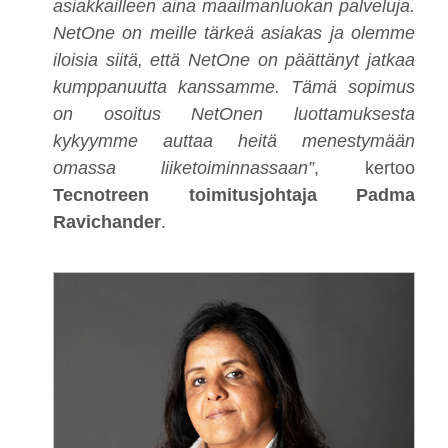
asiakkailleen aina maailmanluokan palveluja.
NetOne on meille tärkeä asiakas ja olemme
iloisia siitä, että NetOne on päättänyt jatkaa
kumppanuutta kanssamme. Tämä sopimus
on osoitus NetOnen luottamuksesta
kykyymme auttaa heitä menestymään
omassa liiketoiminnassaan”
, kertoo
Tecnotreen toimitusjohtaja Padma
Ravichander
.