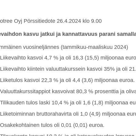
otree Oyj Pörssitiedote 26.4.2024 klo 9.00
evaihdon kasvu jatkui ja kannattavuus parani samalla
mmäinen vuosineljännes (tammikuu-maaliskuu 2024)
Liikevaihto kasvoi 4,7 % ja oli 16,3 (15,5) miljoonaa eur
Liikevaihto kiintein valuuttakurssein kasvoi 35% ja oli 2
Liiketulos kasvoi 22,3 % ja oli 4,4 (3,6) miljoonaa euroa.
Valuuttakurssitappiot kasvoivat 80,3 % prosenttia ja oli
v
Tilikauden tulos laski 10,4 % ja oli 1,6 (1,8) miljoonaa eu
Liiketoiminnan bruttorahavirta oli 1,0 (4,9) miljoonaa eur
Osakekohtainen tulos oli 0,01 (0,01) euroa.