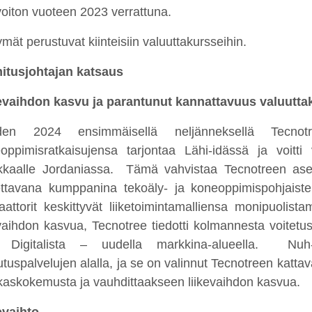
evoiton vuoteen 2023 verrattuna.
mät perustuvat kiinteisiin valuuttakurs
s
eihin.
itusjohtajan katsaus
evaihdon kasvu ja parantunut kannattavuus valuutta
den 2024 ensimmäisellä neljänneksellä Tecnotr
oppimisratkaisujensa
tarjontaa
Lähi-idässä ja voitti v
kkaalle
Jordaniassa. Tämä vahvistaa Tecnotreen asem
ettavana kumppanina tekoäly- ja koneoppimispohjaist
aattorit keskittyvät liiketoimintamalliensa monipuolis
evaihdon kasvua, Tecnotree tiedotti kolmannesta voitet
 Digitalista – uudella markkina-alueella. Nuh-
utuspalvelujen alalla, ja se on valinnut Tecnotreen katta
kaskokemusta ja vauhdittaakseen liikevaihdon kasvua.