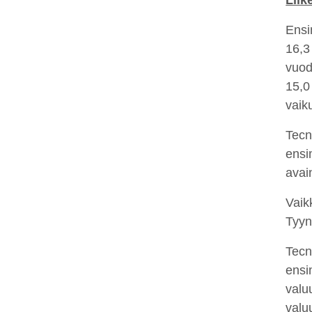
Liik
Ensi
16,3
vuod
15,0
vaik
Tecn
ensi
avai
Vaik
Tyyn
Tecn
ens
valu
valu