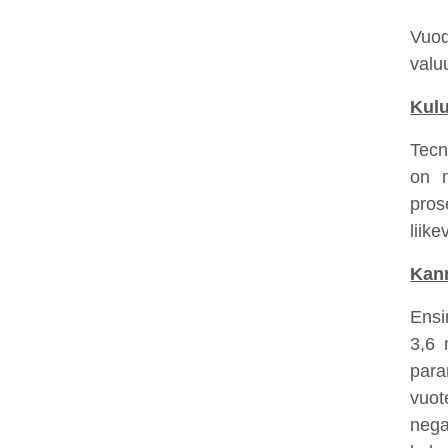
Vuod
valu
Kulu
Tecn
on m
pros
liik
Kan
Ensi
3,6 
para
vuot
nega