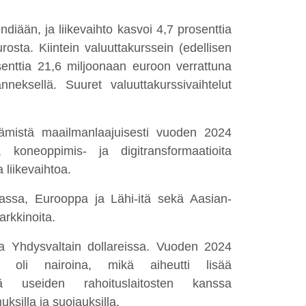
diään, ja liikevaihto kasvoi 4,7 prosenttia
urosta.
Kiintein valuuttakurssein (edellisen
enttia
21,6 miljoonaan euroon verrattuna
eksellä. Suuret valuuttakurssivaihtelut
tämistä maailmanlaajuisesti vuoden 2024
 koneoppimis- ja digitransformaatioita
 liikevaihtoa.
kassa, Eurooppa ja Lähi-itä sekä Aasian-
rkkinoita.
a Yhdysvaltain dollareissa
.
V
uoden 2024
ta oli nairoina, mikä aiheutti lisää
ä useiden rahoituslaitosten kanssa
ksilla ja suojauksilla.