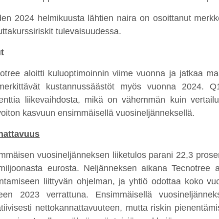
en 2024 helmikuusta lähtien naira on osoittanut merkke
uttakurssiriskit tulevaisuudessa.
t
otree aloitti kuluoptimoinnin viime vuonna ja jatkaa maa
erkittävät kustannussäästöt myös vuonna 2024. Q1
enttia liikevaihdosta, mikä on vähemmän kuin vertai
evoiton kasvuun ensimmäisellä vuosineljänneksellä.
nattavuus
mmäisen vuosineljänneksen liiketulos parani 22,3 prose
miljoonasta eurosta. Neljänneksen aikana Tecnotree a
ntamiseen liittyvän
ohjelman, ja yhtiö odottaa koko vu
een 2023 verrattuna. Ensimmäisellä vuosineljännekse
tiivisesti nettokannattavuuteen, mutta riskin pienentämis