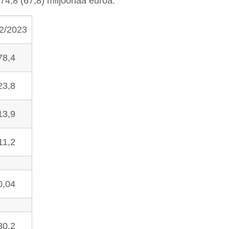
74,8 (67,8) miljoonaa euroa.
2/2023
78,4
23,8
13,9
11,2
0,04
80,2