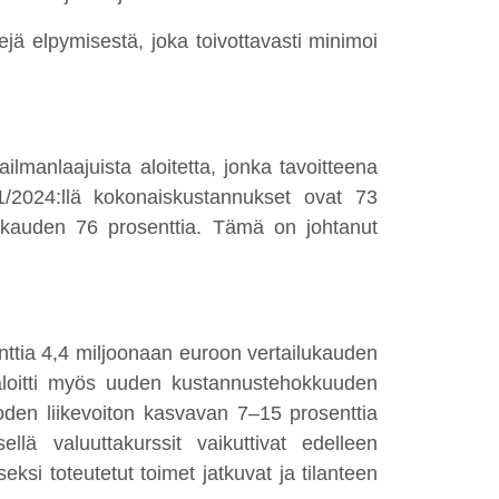
jä elpymisestä, joka toivottavasti minimoi
ilmanlaajuista aloitetta, jonka tavoitteena
/2024:llä kokonaiskustannukset ovat 73
lukauden 76 prosenttia. Tämä on johtanut
nttia 4,4 miljoonaan euroon vertailukauden
loitti myös uuden kustannust
ehokkuuden
oden liikevoiton kasvavan 7–15 prosenttia
llä valuuttakurssit vaikuttivat edelleen
eksi toteutetut toimet jatkuvat ja tilanteen