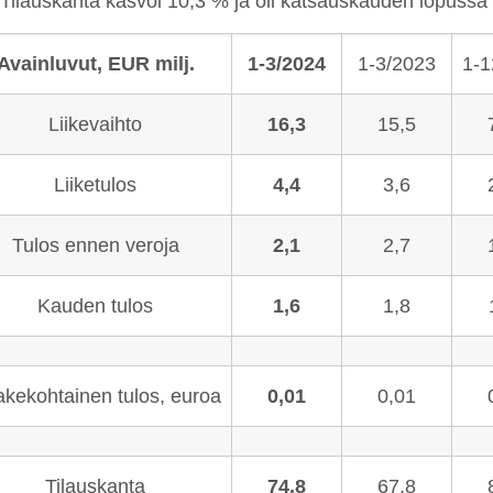
Tilauskanta kasvoi 10,3 % ja oli katsauskauden lopussa 
Avainluvut, EUR milj.
1-3/2024
1-3/2023
1-1
Liikevaihto
16,3
15,5
Liiketulos
4,4
3,6
Tulos ennen veroja
2,1
2,7
Kauden tulos
1,6
1,8
kekohtainen tulos, euroa
0,01
0,01
Tilauskanta
74,8
67,8