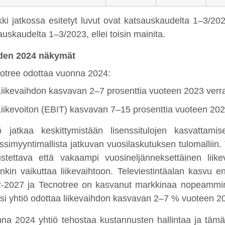
kki jatkossa esitetyt luvut ovat katsauskaudelta 1–3/202
auskaudelta 1–3/2023, ellei toisin mainita.
den 2024 näkymät
otree odottaa vuonna 2024:
Liikevaihdon kasvavan 2–7 prosenttia vuoteen 2023 verra
Liikevoiton (EBIT) kasvavan 7–15 prosenttia vuoteen 202
ö jatkaa keskittymistään lisenssitulojen kasvattamise
nssimyyntimallista jatkuvan vuosilaskutuksen tulomalliin
stettava että vakaampi vuosineljänneksettäinen liike
enkin vaikuttaa liikevaihtoon. Televiestintäalan kasvu
-2027 ja Tecnotree on kasvanut markkinaa nopeammin
si yhtiö odottaa liikevaihdon kasvavan 2–7 % vuoteen 20
na 2024 yhtiö tehostaa kustannusten hallintaa ja t