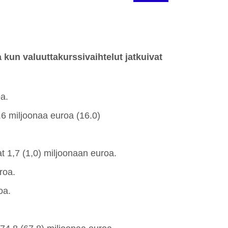
 kun valuuttakurssivaihtelut jatkuivat
oa.
1.6 miljoonaa euroa (16.0)
at
1,7 (1,0) miljoonaan euroa.
roa.
oa.