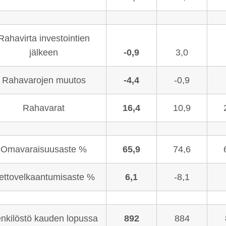
Rahavirta investointien
jälkeen
-0,9
3,0
Rahavarojen muutos
-4,4
-0,9
Rahavarat
16,4
10,9
Omavaraisuusaste %
65,9
74,6
ettovelkaantumisaste %
6,1
-8,1
nkilöstö kauden lopussa
892
884