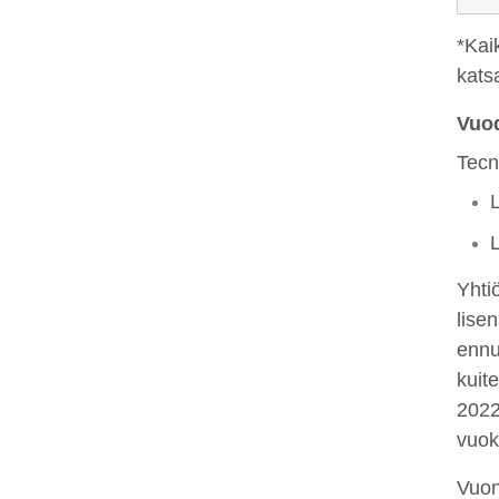
*Kai
kats
Vuo
Tecn
Yhti
lise
ennu
kuit
2022
vuok
Vuon