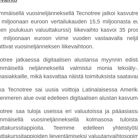
evaihto
mmäisellä vuosineljänneksellä Tecnotree jatkoi kasvutren
 miljoonaan euroon vertailukauden 15,5 miljoonasta e
en joulukuun valuuttakurssi)
liikevaihto kasvoi
35
pros
 miljoonaan euroon viime vuoden vastaavalla neljänn
uttivat vuosineljänneksen liikevaihtoon.
otree jatkaessa digitaalisen alustansa myynnin edis
mmäisellä neljänneksellä valmistui monia tekoäly-,
nasiakkaille, mikä kasvattaa näistä toimituksista saatavaa
ka Tecnotree sai uusia voittoja Latinalaisessa Ameri
enmeren alue ovat edelleen digitaalisen alustan kasvuma
otree saa tuloja useissa eri valuutoissa ja pääasiass
immäisellä vuosineljänneksellä kolmasosa tulois
uttakurssitappioita.
Teemme edelleen yhteistyöt
uttakurssitappioiden lieventämiseksi valuutanvaihtosopimu