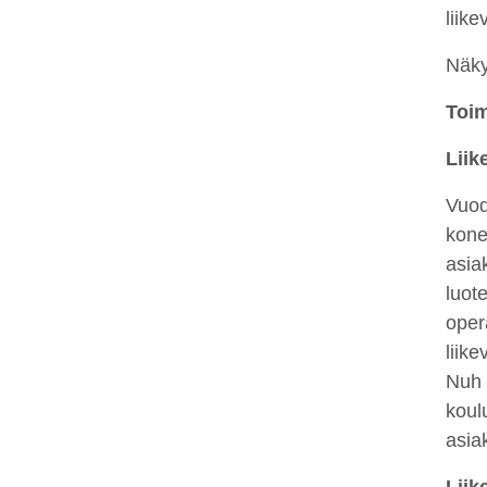
liik
Näky
Toim
Liik
Vuo
kone
asia
luot
oper
liik
Nuh
koul
asia