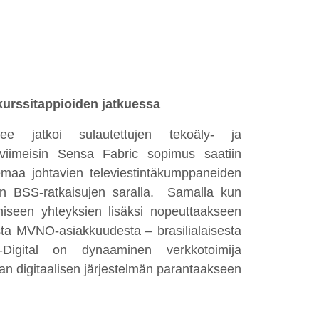
kurssitappioiden jatkuessa
ee jatkoi sulautettujen tekoäly- ja
iimeisi
n Sensa Fabric sopimus saatiin
aa johtavien televiestintäkumppaneiden
en BSS-ratkaisujen saralla. Samalla kun
tamiseen yhteyksien lisäksi nopeuttaakseen
usta MVNO-asiakkuudesta – brasilialaisesta
Digital on dynaaminen verkkotoimija
van digitaalisen järjestelmän parantaakseen