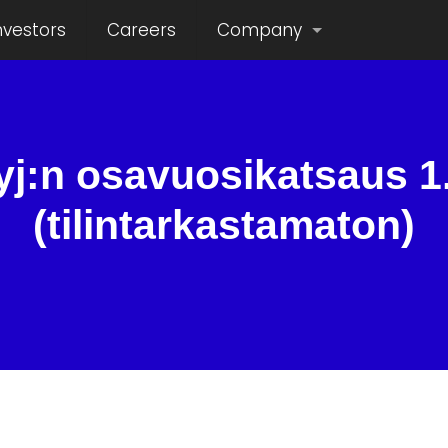
nvestors
Careers
Company
j:n osavuosikatsaus 1
(tilintarkastamaton)