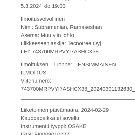
5
.
3
.202
4
klo 19:00
Ilmoitusvelvollinen
Nimi: Subramanian, Ramaseshan
Asema: Muu ylin johto
Liikkeeseenlaskija: Tecnotree Oyj
LEI: 743700MRPVYI7ASHCX38
Ilmoituksen luonne: ENSIMMÄINEN
ILMOITUS
Viitenumero:
743700MRPVYI7ASHCX38_20240301132630_
_____________________________________
Liiketoimen päivämäärä: 2024-02-29
Kauppapaikka ei sovellu
Instrumentti tyyppi: OSAKE
ISIN: FI0009010227