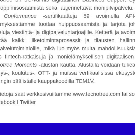
oppimisosaamista sekä laajennettava monipilvipalvelu
 Conformance
-sertifikaatteja 59 avoimella API
imyksestämme tuottaa huippuosaamista ja tarjota joh
eluja viestintä- ja digipalveluntarjoajille. Ketterä ja av
ltää kaikki liiketoimintaprosessit ja tilausten hallin
palvelutoimialoille, mikä luo myös muita mahdollisuuksi
 fintech-ratkaisuja ja monielämyksellisen digitaalise
otree Moments
-alustan kautta. Alustalla voidaan tukea d
eys-, koulutus-, OTT- ja muissa vertikaalisissa ekosy
ingin päälistalle kauppakoodilla TEM1V.
tietoja saat verkkosivuiltamme www.tecnotree.com tai s
cebook I Twitter