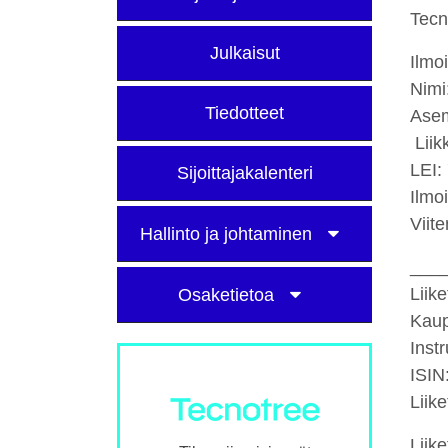
Tecn
Julkaisut
Ilmo
Nimi
Tiedotteet
Asem
Liik
LEI
Sijoittajakalenteri
Ilmo
Vii
Hallinto ja johtaminen
___
Liik
Osaketietoa
Kau
Ins
ISIN
Liik
Liik