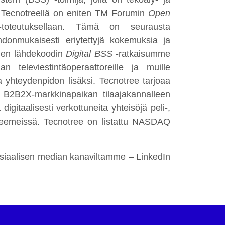
. Tecnotreellä on eniten TM Forumin
Open
-toteutuksellaan. Tämä on seurausta
donmukaisesti eriytettyjä kokemuksia ja
oimen lähdekoodin
Digital BSS
-ratkaisumme
nan televiestintäoperaattoreille ja muille
a yhteydenpidon lisäksi. Tecnotree tarjoaa
n B2B2X-markkinapaikan tilaajakannalleen
igitaalisesti verkottuneita yhteisöjä peli-,
steemeissä. Tecnotree on listattu NASDAQ
osiaalisen median kanaviltamme – LinkedIn