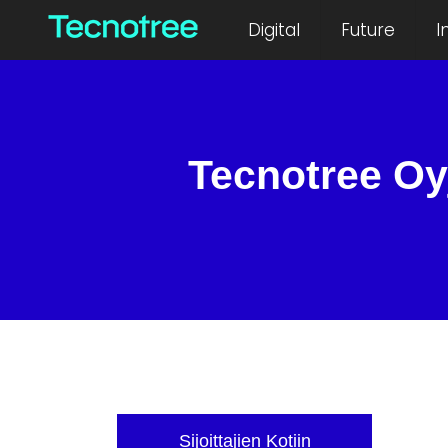
Digital
Future
I
Tecnotree Oy
Sijoittajien Kotiin