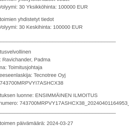
 Volyymi: 30 Yksikköhinta: 100000 EUR
etoimien yhdistetyt tiedot
 Volyymi: 30 Keskihinta: 100000 EUR
_________________________________________
itusvelvollinen
: Ravichander, Padma
a: Toimitusjohtaja
keeseenlaskija: Tecnotree Oyj
: 743700MRPVYI7ASHCX38
ituksen luonne: ENSIMMÄINEN ILMOITUS
tenumero: 743700MRPVY17ASHCX38_20240401164953
_________________________________________
etoimen päivämäärä: 2024-03-27