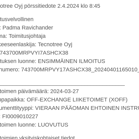
otree Oyj pörssitiedote 2.4.2024 klo 8:45
itusvelvollinen
: Padma Ravichander
a: Toimitusjohtaja
keeseenlaskija: Tecnotree Oyj
: 743700MRPVYI7ASHCX38
ituksen luonne: ENSIMMÄINEN ILMOITUS
tenumero: 743700MRPVY17ASHCX38_20240401165010
_________________________________________
etoimen päivämäärä: 2024-03-27
ppapaikka: OFF-EXCHANGE LIIKETOIMET (XOFF)
trumenttityyppi: VIERAAN PÄÄOMAN EHTOINEN INST
: FI0009010227
etoimen luonne: LUOVUTUS
etoimien yksityiskohtaiset tiedot