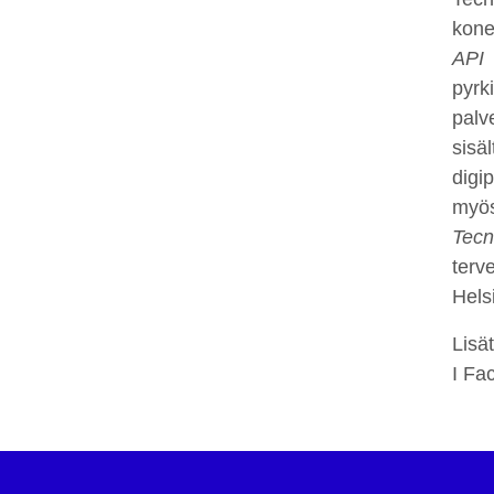
kone
API
pyrk
palv
sisä
digi
myös
Tecn
terv
Hels
Lisä
I Fa