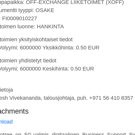
ppapaikka: OFF-EXCHANGE LIIKETOIMET (XOFF)
rumentti tyyppi: OSAKE
: FI0009010227
etoimen luonne: HANKINTA
toimien yksityiskohtaiset tiedot
 Volyymi: 6000000 Yksikköhinta: 0.50 EUR
toimien yhdistetyt tiedot
 Volyymi: 6000000 Keskihinta: 0.50 EUR
ietoja
resh Vivekananda, talousjohtaja, puh. +971 56 410 8357
achments
nload
otree on 5G-valmis digitaalinen Business Support Sys