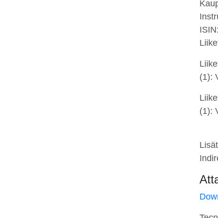
Kau
Inst
ISIN
Liik
Liike
(1):
Liike
(1):
Lisät
Indi
Att
Dow
Tecn