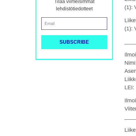
Tilaa viimeisimmät
(1):
lehdistötiedotteet
Liik
(1):
___
Ilmo
Nimi
Asem
Liik
LEI
Ilmo
Vii
___
Liik