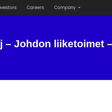
nvestors
Careers
Company
j – Johdon liiketoimet 