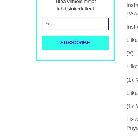
Tilaa viimeisimmät
Ins
lehdistötiedotteet
PÄÄ
Inst
Lii
(X) 
Liike
(1):
Liike
(1):
LIS
Priy