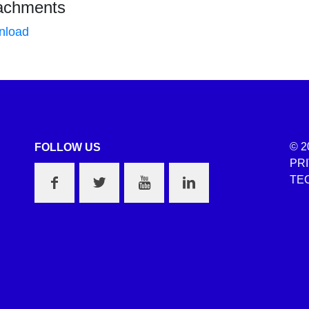
achments
nload
© 2
FOLLOW US
PR
TEC