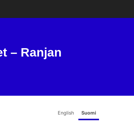
et – Ranjan
English
Suomi