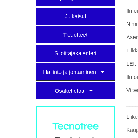
Ilmo
Julkaisut
Nimi
Tiedotteet
Asem
Liik
Sijoittajakalenteri
LEI
Hallinto ja johtaminen
Ilmo
Vii
Osaketietoa
___
Liik
Kaup