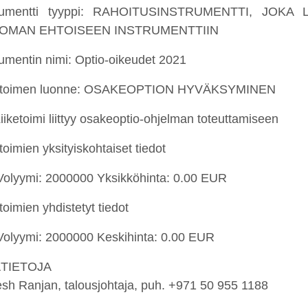
trumentti tyyppi: RAHOITUSINSTRUMENTTI, JOK
OMAN EHTOISEEN INSTRUMENTTIIN
rumentin nimi: Optio-oikeudet 2021
ketoimen luonne: OSAKEOPTION HYVÄKSYMINEN
Liiketoimi liittyy osakeoptio-ohjelman toteuttamiseen
toimien yksityiskohtaiset tiedot
 Volyymi: 2000000 Yksikköhinta: 0.00 EUR
toimien yhdistetyt tiedot
 Volyymi: 2000000 Keskihinta: 0.00 EUR
ÄTIETOJA
esh Ranjan, talousjohtaja, puh. +971 50 955 1188