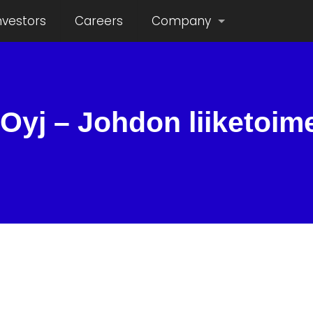
nvestors
Careers
Company
Oyj – Johdon liiketoim