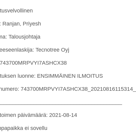
itusvelvollinen
: Ranjan, Priyesh
a: Talousjohtaja
keeseenlaskija: Tecnotree Oyj
: 743700MRPVYI7ASHCX38
ituksen luonne: ENSIMMÄINEN ILMOITUS
tenumero: 743700MRPVYI7ASHCX38_20210816115314
_________________________________________
etoimen päivämäärä: 2021-08-14
papaikka ei sovellu