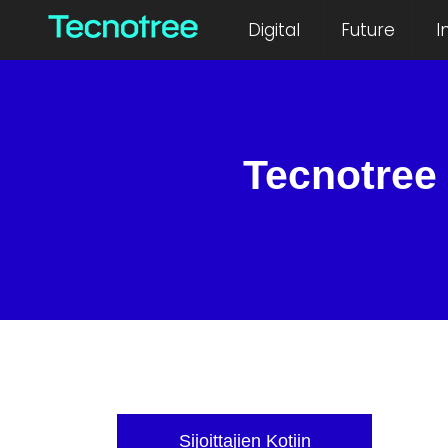
Digital
Future
I
Tecnotree 
Sijoittajien Kotiin