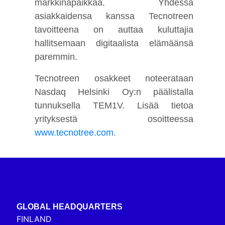
markkinapaikkaa. Yhdessä
asiakkaidensa kanssa Tecnotreen
tavoitteena on auttaa kuluttajia
hallitsemaan digitaalista elämäänsä
paremmin.
Tecnotreen osakkeet noteerataan
Nasdaq Helsinki Oy:n päälistalla
tunnuksella TEM1V. Lisää tietoa
yrityksestä osoitteessa
www.tecnotree.com
.
GLOBAL HEADQUARTERS
FINLAND