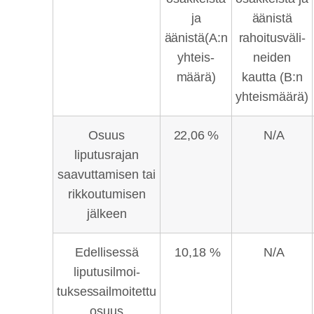
ja
äänistä
äänistä
(A:n
rahoitusväli-
yhteis-
neiden
määrä)
kautta (B:n
yhteismäärä)
Osuus
22,06 %
N/A
liputusrajan
saavuttamisen tai
rikkoutumisen
jälkeen
Edellisessä
10,18 %
N/A
liputusilmoi-
tuksessa
ilmoitettu
osuus