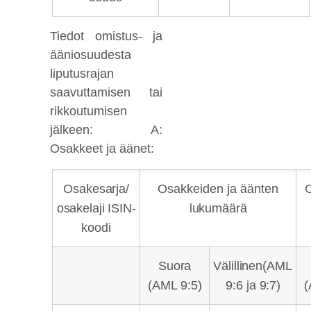
Tiedot omistus- ja
ääniosuudesta
liputusrajan
saavuttamisen tai
rikkoutumisen
jälkeen: A:
Osakkeet ja äänet:
Osakesarja/
Osakkeiden ja äänten
O
osakelaji ISIN-
lukumäärä
koodi
Suora
Välillinen
(AML
(AML 9:5)
9:6 ja
9:7)
(