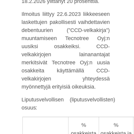
18.2.2026 ylittänyt 20 prosenttia.
Ilmoitus liittyy 22.6.2023 liikkeeseen
laskettujen pakollisesti vaihdettavien
debentuurien (”CCD-velkakirja”)
muuntamiseen Tecnotree Oyj:n
uusiksi osakkeiksi. CCD-
velkakirjojen lainanantajat
merkitsivät Tecnotree Oyj:n uusia
osakkeita käyttämällä CCD-
velkakirjojen yhteydessä
myönnettyjä erityisiä oikeuksia.
Liputusvelvollisen (liputusvelvollisten)
osuus:
%
%
osakkeista
osakkeista ja