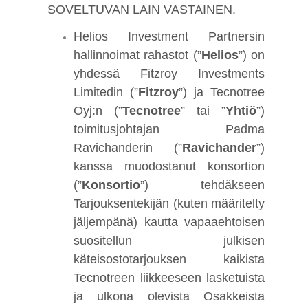
SOVELTUVAN LAIN VASTAINEN.
Helios Investment Partnersin
hallinnoimat rahastot (”
Helios
”) on
yhdessä Fitzroy Investments
Limitedin (”
Fitzroy
”) ja Tecnotree
Oyj:n (”
Tecnotree
” tai ”
Yhtiö
”)
toimitusjohtajan Padma
Ravichanderin (”
Ravichander
”)
kanssa muodostanut konsortion
(”
Konsortio
”) tehdäkseen
Tarjouksentekijän (kuten määritelty
jäljempänä) kautta vapaaehtoisen
suositellun julkisen
käteisostotarjouksen kaikista
Tecnotreen liikkeeseen lasketuista
ja ulkona olevista Osakkeista