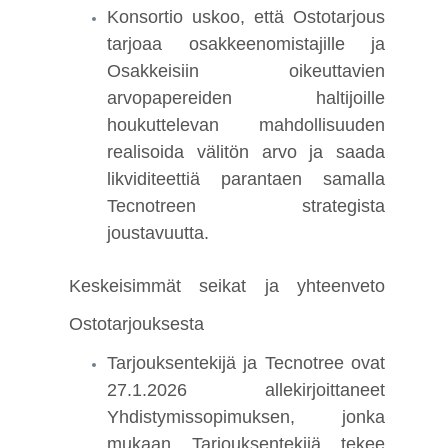
Konsortio uskoo, että Ostotarjous
tarjoaa osakkeenomistajille ja
Osakkeisiin oikeuttavien
arvopapereiden haltijoille
houkuttelevan mahdollisuuden
realisoida välitön arvo ja saada
likviditeettiä parantaen samalla
Tecnotreen strategista
joustavuutta.
Keskeisimmät seikat ja yhteenveto
Ostotarjouksesta
Tarjouksentekijä ja Tecnotree ovat
27.1.2026 allekirjoittaneet
Yhdistymissopimuksen, jonka
mukaan Tarjouksentekijä tekee