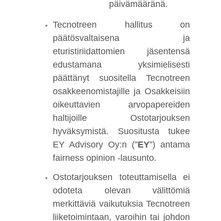
päivämääränä.
Tecnotreen hallitus on
päätösvaltaisena ja
eturistiriidattomien jäsentensä
edustamana yksimielisesti
päättänyt suositella Tecnotreen
osakkeenomistajille ja Osakkeisiin
oikeuttavien arvopapereiden
haltijoille Ostotarjouksen
hyväksymistä. Suositusta tukee
EY Advisory Oy:n (”
EY
”) antama
fairness opinion -lausunto.
Ostotarjouksen toteuttamisella ei
odoteta olevan välittömiä
merkittäviä vaikutuksia Tecnotreen
liiketoimintaan, varoihin tai johdon