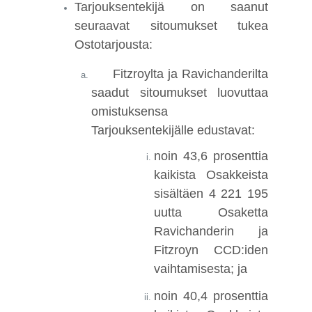
Tarjouksentekijä on saanut
seuraavat sitoumukset tukea
Ostotarjousta:
Fitzroylta ja Ravichanderilta
saadut sitoumukset luovuttaa
omistuksensa
Tarjouksentekijälle edustavat:
noin 43,6 prosenttia
kaikista Osakkeista
sisältäen 4 221 195
uutta Osaketta
Ravichanderin ja
Fitzroyn CCD:iden
vaihtamisesta; ja
noin 40,4 prosenttia