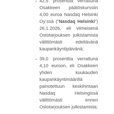
42,5 prosenttia verrattuna
Osakkeen päätöskurssiin
4,00 euroa Nasdaq Helsinki
Oy:ssä (”
Nasdaq Helsinki
”)
26.1.2026, eli viimeisenä
Ostotarjouksen julkistamista
välittömästi edeltävänä
kaupankäyntipäivänä;
39,0 prosenttia verrattuna
4,10 euroon, eli Osakkeen
yhden kuukauden
kaupankäyntimäärillä
painotettuun keskihintaan
Nasdaq Helsingissä
välittömästi ennen
Ostotarjouksen julkistamista;