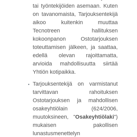
tai työntekijöiden asemaan. Kuten
on tavanomaista, Tarjouksentekijä
aikoo kuitenkin muuttaa
Tecnotreen hallituksen
kokoonpanon Ostotarjouksen
toteuttamisen jälkeen, ja saattaa,
edellä olevan rajoittamatta,
arvioida mahdollisuutta siirtää
Yhtiön kotipaikka.
Tarjouksentekijä on varmistanut
tarvittavan rahoituksen
Ostotarjouksen ja mahdollisen
osakeyhtiölain (624/2006,
muutoksineen, ”
Osakeyhtiölaki
”)
mukaisen pakollisen
lunastusmenettelyn