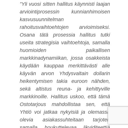
”Yli vuosi sitten hallitus käynnisti laajan
arviointiprosessin kunnianhimoisen
kasvusuunnitelman
rahoitusvaihtoehtojen arvioimiseksi.
Osana tätä prosessia hallitus tutki
useita strategisia vaihtoehtoja, samalla
huomioiden paikallisen
markkinadynamiikan, jossa osakkeista
käydään kauppaa merkittävästi alle
käyvän arvon Yhdysvaltain dollarin
heikentymisen takia euroon nähden,
sekä altistus reuna- ja kehittyville
markkinoille. Hallitus uskoo, että tämä
Ostotarjous mahdollistaa sen, että
Yhtiö voi jatkaa nykyisiä ja olemassa
olevia asiakassuhteitaan tarjoten
samalla houkuttelevaa likviditeettiä