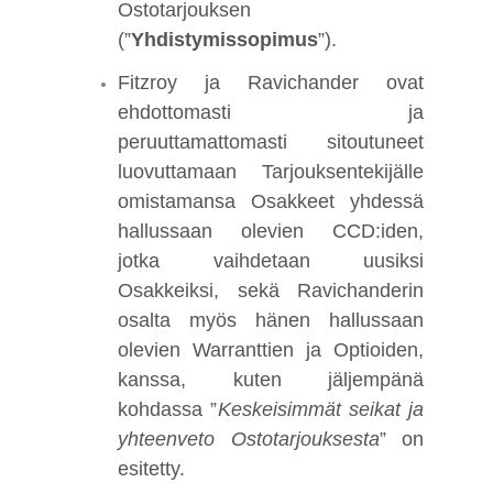
Ostotarjouksen
(”
Yhdistymissopimus
”).
Fitzroy ja Ravichander ovat
ehdottomasti ja
peruuttamattomasti sitoutuneet
luovuttamaan Tarjouksentekijälle
omistamansa Osakkeet yhdessä
hallussaan olevien CCD:iden,
jotka vaihdetaan uusiksi
Osakkeiksi, sekä Ravichanderin
osalta myös hänen hallussaan
olevien Warranttien ja Optioiden,
kanssa, kuten jäljempänä
kohdassa ”
Keskeisimmät seikat ja
yhteenveto Ostotarjouksesta
” on
esitetty.