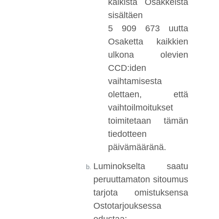
kaikista Osakkeista
sisältäen
5 909 673 uutta
Osaketta kaikkien
ulkona olevien
CCD:iden
vaihtamisesta
olettaen, että
vaihtoilmoitukset
toimitetaan tämän
tiedotteen
päivämääränä.
Luminokselta saatu
peruuttamaton sitoumus
tarjota omistuksensa
Ostotarjouksessa
edustaa: