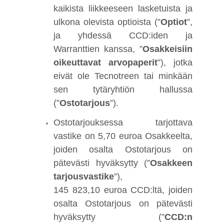
kaikista liikkeeseen lasketuista ja
ulkona olevista optioista (”
Optiot
”,
ja yhdessä CCD:iden ja
Warranttien kanssa, ”
Osakkeisiin
oikeuttavat arvopaperit
”), jotka
eivät ole Tecnotreen tai minkään
sen tytäryhtiön hallussa
(”
Ostotarjous
”).
Ostotarjouksessa tarjottava
vastike on 5,70 euroa Osakkeelta,
joiden osalta Ostotarjous on
pätevästi hyväksytty (”
Osakkeen
tarjousvastike
”),
145 823,10 euroa CCD:ltä, joiden
osalta Ostotarjous on pätevästi
hyväksytty (”
CCD:n