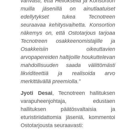
vahvasti, että Helioksella ja Konsortion
muilla jäsenillä on ainutlaatuiset
edellytykset tukea Tecnotreen
seuraavaa kehitysvaihetta. Konsortion
näkemys on, että Ostotarjous tarjoaa
Tecnotreen osakkeenomistajille ja
Osakkeisiin oikeuttavien
arvopapereiden haltijoille houkuttelevan
mahdollisuuden saada välittömästi
likviditeettiä ja realisoida arvo
merkittävällä preemiolla.”
Jyoti Desai
, Tecnotreen hallituksen
varapuheenjohtaja, edustaen
hallituksen päätösvaltaisia ja
eturistiriidattomia jäseniä, kommentoi
Ostotarjousta seuraavasti: