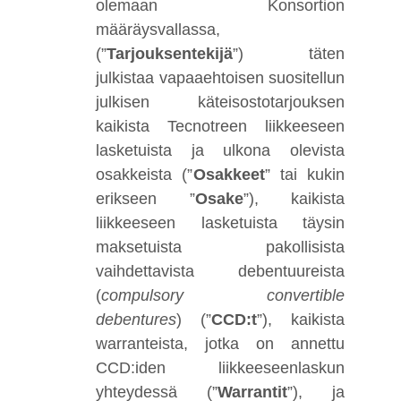
olemaan Konsortion
määräysvallassa,
(”
Tarjouksentekijä
”) täten
julkistaa vapaaehtoisen suositellun
julkisen käteisostotarjouksen
kaikista Tecnotreen liikkeeseen
lasketuista ja ulkona olevista
osakkeista (”
Osakkeet
” tai kukin
erikseen ”
Osake
”), kaikista
liikkeeseen lasketuista täysin
maksetuista pakollisista
vaihdettavista debentuureista
(
compulsory convertible
debentures
) (”
CCD:t
”), kaikista
warranteista, jotka on annettu
CCD:iden liikkeeseenlaskun
yhteydessä (”
Warrantit
”), ja