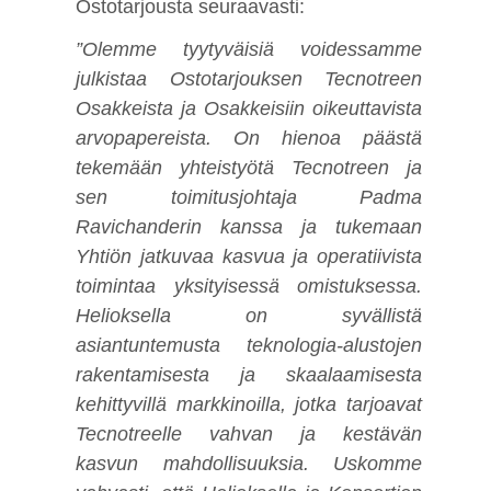
Ostotarjousta seuraavasti:
”Olemme tyytyväisiä voidessamme
julkistaa Ostotarjouksen Tecnotreen
Osakkeista ja Osakkeisiin oikeuttavista
arvopapereista. On hienoa päästä
tekemään yhteistyötä Tecnotreen ja
sen toimitusjohtaja Padma
Ravichanderin kanssa ja tukemaan
Yhtiön jatkuvaa kasvua ja operatiivista
toimintaa yksityisessä omistuksessa.
Helioksella on syvällistä
asiantuntemusta teknologia-alustojen
rakentamisesta ja skaalaamisesta
kehittyvillä markkinoilla, jotka tarjoavat
Tecnotreelle vahvan ja kestävän
kasvun mahdollisuuksia. Uskomme