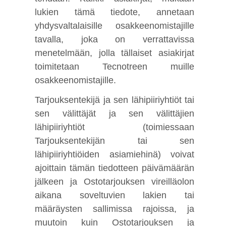
lukien tämä tiedote, annetaan
yhdysvaltalaisille osakkeenomistajille
tavalla, joka on verrattavissa
menetelmään, jolla tällaiset asiakirjat
toimitetaan Tecnotreen muille
osakkeenomistajille.
Tarjouksentekijä ja sen lähipiiriyhtiöt tai
sen välittäjät ja sen välittäjien
lähipiiriyhtiöt (toimiessaan
Tarjouksentekijän tai sen
lähipiiriyhtiöiden asiamiehinä) voivat
ajoittain tämän tiedotteen päivämäärän
jälkeen ja Ostotarjouksen vireilläolon
aikana soveltuvien lakien tai
määräysten sallimissa rajoissa, ja
muutoin kuin Ostotarjouksen ja