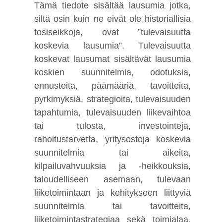
Tämä tiedote sisältää lausumia jotka,
siltä osin kuin ne eivät ole historiallisia
tosiseikkoja, ovat ”tulevaisuutta
koskevia lausumia”. Tulevaisuutta
koskevat lausumat sisältävät lausumia
koskien suunnitelmia, odotuksia,
ennusteita, päämääriä, tavoitteita,
pyrkimyksiä, strategioita, tulevaisuuden
tapahtumia, tulevaisuuden liikevaihtoa
tai tulosta, investointeja,
rahoitustarvetta, yritysostoja koskevia
suunnitelmia tai aikeita,
kilpailuvahvuuksia ja -heikkouksia,
taloudelliseen asemaan, tulevaan
liiketoimintaan ja kehitykseen liittyviä
suunnitelmia tai tavoitteita,
liiketoimintastrategiaa sekä toimialaa,