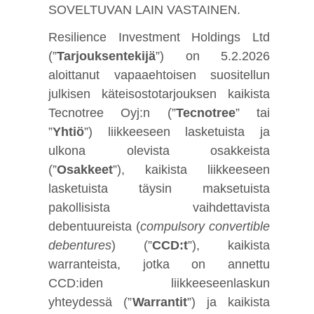
SOVELTUVAN LAIN VASTAINEN.
Resilience Investment Holdings Ltd
(”
Tarjouksentekijä
”) on 5.2.2026
aloittanut vapaaehtoisen suositellun
julkisen käteisostotarjouksen kaikista
Tecnotree Oyj:n (”
Tecnotree
” tai
”
Yhtiö
”) liikkeeseen lasketuista ja
ulkona olevista osakkeista
(”
Osakkeet
”), kaikista liikkeeseen
lasketuista täysin maksetuista
pakollisista vaihdettavista
debentuureista (
compulsory convertible
debentures
) (”
CCD:t
”), kaikista
warranteista, jotka on annettu
CCD:iden liikkeeseenlaskun
yhteydessä (”
Warrantit
”) ja kaikista