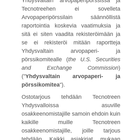
Yhdysvaltain arvopaperipörssissä ja
Tecnotreehen ei sovelleta
Arvopaperipörssilain säännöllistä
raportointia koskevia vaatimuksia ja
sitä ei siten vaadita rekisteröimään ja
se ei rekisteröi mitään raportteja
Yhdysvaltain arvopaperi- ja
pörssikomitealle (
the U.S. Securities
and Exchange Commission
)
(”
Yhdysvaltain arvopaperi- ja
pörssikomitea
”).
Ostotarjous tehdään Tecnotreen
Yhdysvalloissa asuville
osakkeenomistajille samoin ehdoin kuin
kaikille muille Tecnotreen
osakkeenomistajille, joille tarjous
tehdään. Kaikki asiakirjat, mukaan