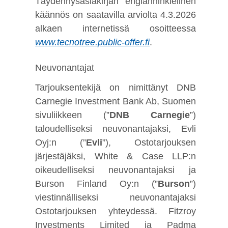
Täydennysasiakirjan englanninkielinen
käännös on saatavilla arviolta 4.3.2026
alkaen internetissä osoitteessa
www.tecnotree.public-offer.fi
.
Neuvonantajat
Tarjouksentekijä on nimittänyt DNB
Carnegie Investment Bank Ab, Suomen
sivuliikkeen (”
DNB Carnegie
”)
taloudelliseksi neuvonantajaksi, Evli
Oyj:n (”
Evli
”), Ostotarjouksen
järjestäjäksi, White & Case LLP:n
oikeudelliseksi neuvonantajaksi ja
Burson Finland Oy:n (”
Burson
”)
viestinnälliseksi neuvonantajaksi
Ostotarjouksen yhteydessä. Fitzroy
Investments Limited ja Padma