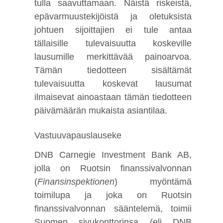
tulla saavuttamaan. Näistä riskeistä,
epävarmuustekijöistä ja oletuksista
johtuen sijoittajien ei tule antaa
tällaisille tulevaisuutta koskeville
lausumille merkittävää painoarvoa.
Tämän tiedotteen sisältämät
tulevaisuutta koskevat lausumat
ilmaisevat ainoastaan tämän tiedotteen
päivämäärän mukaista asiantilaa.
Vastuuvapauslauseke
DNB Carnegie Investment Bank AB,
jolla on Ruotsin finanssivalvonnan
(
Finansinspektionen
) myöntämä
toimilupa ja joka on Ruotsin
finanssivalvonnan sääntelemä, toimii
Suomen sivukonttorinsa (eli DNB