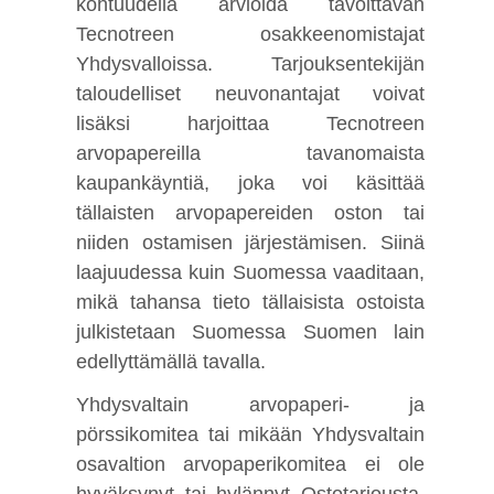
kohtuudella arvioida tavoittavan
Tecnotreen osakkeenomistajat
Yhdysvalloissa. Tarjouksentekijän
taloudelliset neuvonantajat voivat
lisäksi harjoittaa Tecnotreen
arvopapereilla tavanomaista
kaupankäyntiä, joka voi käsittää
tällaisten arvopapereiden oston tai
niiden ostamisen järjestämisen. Siinä
laajuudessa kuin Suomessa vaaditaan,
mikä tahansa tieto tällaisista ostoista
julkistetaan Suomessa Suomen lain
edellyttämällä tavalla.
Yhdysvaltain arvopaperi- ja
pörssikomitea tai mikään Yhdysvaltain
osavaltion arvopaperikomitea ei ole
hyväksynyt tai hylännyt Ostotarjousta,