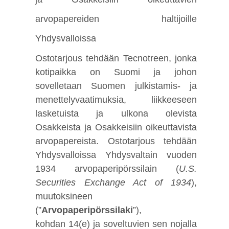
arvopapereiden haltijoille
Yhdysvalloissa
Ostotarjous tehdään Tecnotreen, jonka
kotipaikka on Suomi ja johon
sovelletaan Suomen julkistamis- ja
menettelyvaatimuksia, liikkeeseen
lasketuista ja ulkona olevista
Osakkeista ja Osakkeisiin oikeuttavista
arvopapereista. Ostotarjous tehdään
Yhdysvalloissa Yhdysvaltain vuoden
1934 arvopaperipörssilain (
U.S.
Securities Exchange Act of 1934
),
muutoksineen
(”
Arvopaperipörssilaki
”),
kohdan 14(e) ja soveltuvien sen nojalla