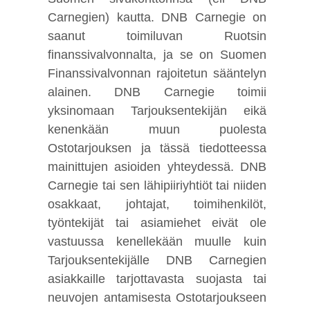
Carnegien) kautta. DNB Carnegie on
saanut toimiluvan Ruotsin
finanssivalvonnalta, ja se on Suomen
Finanssivalvonnan rajoitetun sääntelyn
alainen. DNB Carnegie toimii
yksinomaan Tarjouksentekijän eikä
kenenkään muun puolesta
Ostotarjouksen ja tässä tiedotteessa
mainittujen asioiden yhteydessä. DNB
Carnegie tai sen lähipiiriyhtiöt tai niiden
osakkaat, johtajat, toimihenkilöt,
työntekijät tai asiamiehet eivät ole
vastuussa kenellekään muulle kuin
Tarjouksentekijälle DNB Carnegien
asiakkaille tarjottavasta suojasta tai
neuvojen antamisesta Ostotarjoukseen