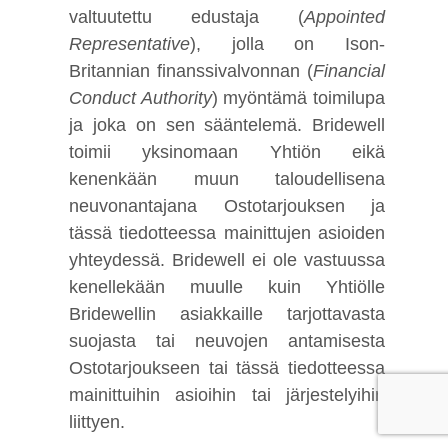
valtuutettu edustaja (
Appointed
Representative
), jolla on Ison-
Britannian finanssivalvonnan (
Financial
Conduct Authority
) myöntämä toimilupa
ja joka on sen sääntelemä. Bridewell
toimii yksinomaan Yhtiön eikä
kenenkään muun taloudellisena
neuvonantajana Ostotarjouksen ja
tässä tiedotteessa mainittujen asioiden
yhteydessä. Bridewell ei ole vastuussa
kenellekään muulle kuin Yhtiölle
Bridewellin asiakkaille tarjottavasta
suojasta tai neuvojen antamisesta
Ostotarjoukseen tai tässä tiedotteessa
mainittuihin asioihin tai järjestelyihin
liittyen.