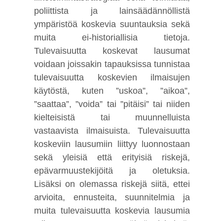
poliittista ja lainsäädännöllistä
ympäristöä koskevia suuntauksia sekä
muita ei-historiallisia tietoja.
Tulevaisuutta koskevat lausumat
voidaan joissakin tapauksissa tunnistaa
tulevaisuutta koskevien ilmaisujen
käytöstä, kuten ”uskoa”, ”aikoa”,
”saattaa”, ”voida” tai ”pitäisi” tai niiden
kielteisistä tai muunnelluista
vastaavista ilmaisuista. Tulevaisuutta
koskeviin lausumiin liittyy luonnostaan
sekä yleisiä että erityisiä riskejä,
epävarmuustekijöitä ja oletuksia.
Lisäksi on olemassa riskejä siitä, ettei
arvioita, ennusteita, suunnitelmia ja
muita tulevaisuutta koskevia lausumia