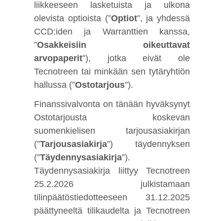
liikkeeseen lasketuista ja ulkona
olevista optioista (”
Optiot
”, ja yhdessä
CCD:iden ja Warranttien kanssa,
”
Osakkeisiin oikeuttavat
arvopaperit
”), jotka eivät ole
Tecnotreen tai minkään sen tytäryhtiön
hallussa (”
Ostotarjous
”)
.
Finanssivalvonta on tänään hyväksynyt
Ostotarjousta koskevan
suomenkielisen tarjousasiakirjan
(”
Tarjousasiakirja
”) täydennyksen
(”
Täydennysasiakirja
”).
Täydennysasiakirja liittyy Tecnotreen
25.2.2026 julkistamaan
tilinpäätöstiedotteeseen 31.12.2025
päättyneeltä tilikaudelta ja Tecnotreen