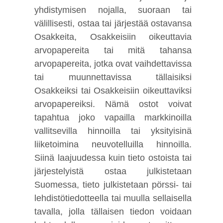
yhdistymisen nojalla, suoraan tai
välillisesti, ostaa tai järjestää ostavansa
Osakkeita, Osakkeisiin oikeuttavia
arvopapereita tai mitä tahansa
arvopapereita, jotka ovat vaihdettavissa
tai muunnettavissa tällaisiksi
Osakkeiksi tai Osakkeisiin oikeuttaviksi
arvopapereiksi. Nämä ostot voivat
tapahtua joko vapailla markkinoilla
vallitsevilla hinnoilla tai yksityisinä
liiketoimina neuvotelluilla hinnoilla.
Siinä laajuudessa kuin tieto ostoista tai
järjestelyistä ostaa julkistetaan
Suomessa, tieto julkistetaan pörssi- tai
lehdistötiedotteella tai muulla sellaisella
tavalla, jolla tällaisen tiedon voidaan