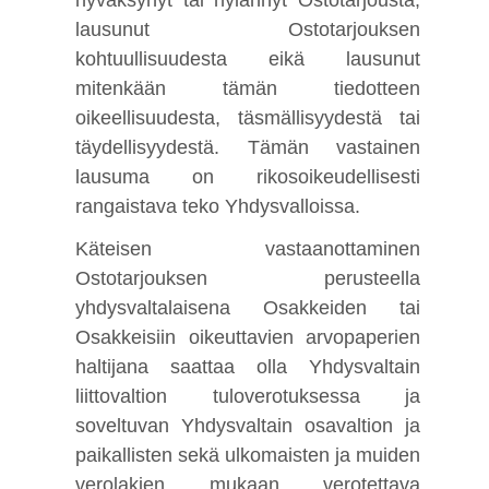
lausunut Ostotarjouksen
kohtuullisuudesta eikä lausunut
mitenkään tämän tiedotteen
oikeellisuudesta, täsmällisyydestä tai
täydellisyydestä. Tämän vastainen
lausuma on rikosoikeudellisesti
rangaistava teko Yhdysvalloissa.
Käteisen vastaanottaminen
Ostotarjouksen perusteella
yhdysvaltalaisena Osakkeiden tai
Osakkeisiin oikeuttavien arvopaperien
haltijana saattaa olla Yhdysvaltain
liittovaltion tuloverotuksessa ja
soveltuvan Yhdysvaltain osavaltion ja
paikallisten sekä ulkomaisten ja muiden
verolakien mukaan verotettava