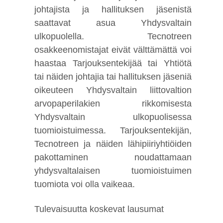
johtajista ja hallituksen jäsenistä
saattavat asua Yhdysvaltain
ulkopuolella. Tecnotreen
osakkeenomistajat eivät välttämättä voi
haastaa Tarjouksentekijää tai Yhtiötä
tai näiden johtajia tai hallituksen jäseniä
oikeuteen Yhdysvaltain liittovaltion
arvopaperilakien rikkomisesta
Yhdysvaltain ulkopuolisessa
tuomioistuimessa. Tarjouksentekijän,
Tecnotreen ja näiden lähipiiriyhtiöiden
pakottaminen noudattamaan
yhdysvaltalaisen tuomioistuimen
tuomiota voi olla vaikeaa.
Tulevaisuutta koskevat lausumat