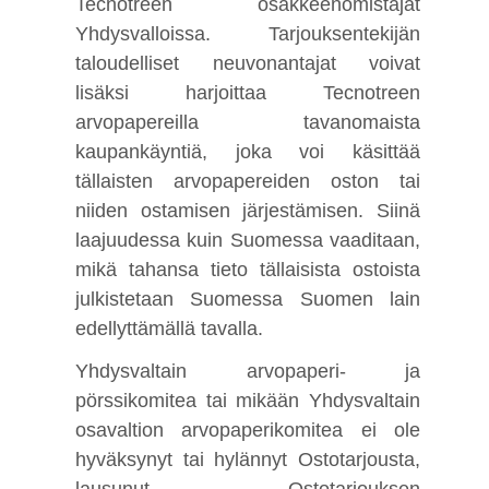
Tecnotreen osakkeenomistajat
Yhdysvalloissa. Tarjouksentekijän
taloudelliset neuvonantajat voivat
lisäksi harjoittaa Tecnotreen
arvopapereilla tavanomaista
kaupankäyntiä, joka voi käsittää
tällaisten arvopapereiden oston tai
niiden ostamisen järjestämisen. Siinä
laajuudessa kuin Suomessa vaaditaan,
mikä tahansa tieto tällaisista ostoista
julkistetaan Suomessa Suomen lain
edellyttämällä tavalla.
Yhdysvaltain arvopaperi- ja
pörssikomitea tai mikään Yhdysvaltain
osavaltion arvopaperikomitea ei ole
hyväksynyt tai hylännyt Ostotarjousta,
lausunut Ostotarjouksen