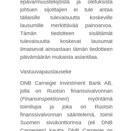
epävarmuustekijöistä ja oletuksista
johtuen sijoittajien ei tule antaa
tällaisille tulevaisuutta koskeville
lausumille merkittävää painoarvoa.
Tämän tiedotteen sisältämät
tulevaisuutta koskevat lausumat
ilmaisevat ainoastaan tämän tiedotteen
päivämäärän mukaista asiantilaa.
Vastuuvapauslauseke
DNB Carnegie Investment Bank AB,
jolla on Ruotsin finanssivalvonnan
(
Finansinspektionen
) myöntämä
toimilupa ja joka on Ruotsin
finanssivalvonnan sääntelemä, toimii
Suomen sivukonttorinsa (eli DNB
Carnegien) kautta. DNB Carnegie on