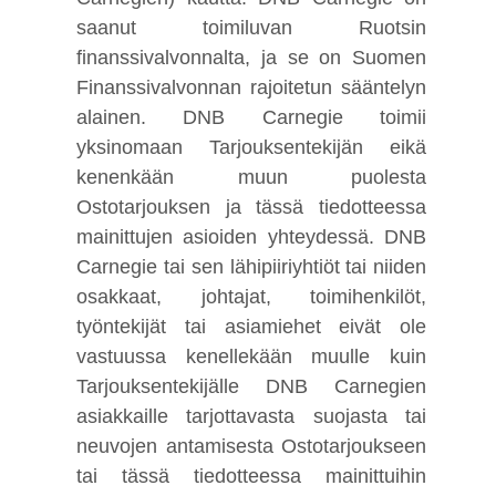
saanut toimiluvan Ruotsin
finanssivalvonnalta, ja se on Suomen
Finanssivalvonnan rajoitetun sääntelyn
alainen. DNB Carnegie toimii
yksinomaan Tarjouksentekijän eikä
kenenkään muun puolesta
Ostotarjouksen ja tässä tiedotteessa
mainittujen asioiden yhteydessä. DNB
Carnegie tai sen lähipiiriyhtiöt tai niiden
osakkaat, johtajat, toimihenkilöt,
työntekijät tai asiamiehet eivät ole
vastuussa kenellekään muulle kuin
Tarjouksentekijälle DNB Carnegien
asiakkaille tarjottavasta suojasta tai
neuvojen antamisesta Ostotarjoukseen
tai tässä tiedotteessa mainittuihin