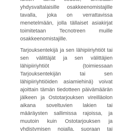
yhdysvaltalaisille osakkeenomistajille
tavalla, joka on verrattavissa
menetelmään, jolla tällaiset asiakirjat
toimitetaan Tecnotreen muille
osakkeenomistajille.
Tarjouksentekijä ja sen lähipiiriyhtiöt tai
sen välittäjät ja sen välittäjien
lähipiiriyhtiöt (toimiessaan
Tarjouksentekijän tai sen
lähipiiriyhtiöiden asiamiehinä) voivat
ajoittain tämän tiedotteen päivämäärän
jälkeen ja Ostotarjouksen vireilläolon
aikana soveltuvien lakien tai
määräysten sallimissa rajoissa, ja
muutoin kuin Ostotarjouksen ja
yhdistymisen nojalla, suoraan tai