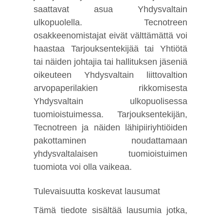
saattavat asua Yhdysvaltain
ulkopuolella. Tecnotreen
osakkeenomistajat eivät välttämättä voi
haastaa Tarjouksentekijää tai Yhtiötä
tai näiden johtajia tai hallituksen jäseniä
oikeuteen Yhdysvaltain liittovaltion
arvopaperilakien rikkomisesta
Yhdysvaltain ulkopuolisessa
tuomioistuimessa. Tarjouksentekijän,
Tecnotreen ja näiden lähipiiriyhtiöiden
pakottaminen noudattamaan
yhdysvaltalaisen tuomioistuimen
tuomiota voi olla vaikeaa.
Tulevaisuutta koskevat lausumat
Tämä tiedote sisältää lausumia jotka,