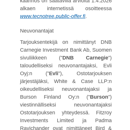
käännös on saatavilla arviolta 1.4.2026
alkaen internetissä osoitteessa
www.tecnotree.public-offer.fi
.
Neuvonantajat
Tarjouksentekijä on nimittänyt DNB
Carnegie Investment Bank Ab, Suomen
sivuliikkeen (”
DNB Carnegie
”)
taloudelliseksi neuvonantajaksi, Evli
Oyj:n (”
Evli
”), Ostotarjouksen
järjestäjäksi, White & Case LLP:n
oikeudelliseksi neuvonantajaksi ja
Burson Finland Oy:n (”
Burson
”)
viestinnälliseksi neuvonantajaksi
Ostotarjouksen yhteydessä. Fitzroy
Investments Limited ja Padma
Ravichander ovat nimittäneet Bird &