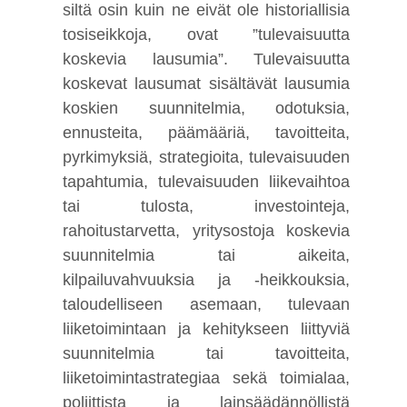
siltä osin kuin ne eivät ole historiallisia
tosiseikkoja, ovat ”tulevaisuutta
koskevia lausumia”. Tulevaisuutta
koskevat lausumat sisältävät lausumia
koskien suunnitelmia, odotuksia,
ennusteita, päämääriä, tavoitteita,
pyrkimyksiä, strategioita, tulevaisuuden
tapahtumia, tulevaisuuden liikevaihtoa
tai tulosta, investointeja,
rahoitustarvetta, yritysostoja koskevia
suunnitelmia tai aikeita,
kilpailuvahvuuksia ja -heikkouksia,
taloudelliseen asemaan, tulevaan
liiketoimintaan ja kehitykseen liittyviä
suunnitelmia tai tavoitteita,
liiketoimintastrategiaa sekä toimialaa,
poliittista ja lainsäädännöllistä