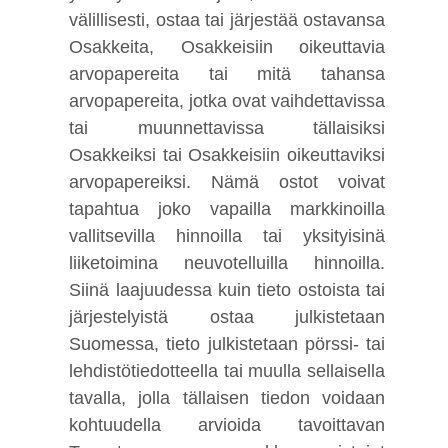
välillisesti, ostaa tai järjestää ostavansa
Osakkeita, Osakkeisiin oikeuttavia
arvopapereita tai mitä tahansa
arvopapereita, jotka ovat vaihdettavissa
tai muunnettavissa tällaisiksi
Osakkeiksi tai Osakkeisiin oikeuttaviksi
arvopapereiksi. Nämä ostot voivat
tapahtua joko vapailla markkinoilla
vallitsevilla hinnoilla tai yksityisinä
liiketoimina neuvotelluilla hinnoilla.
Siinä laajuudessa kuin tieto ostoista tai
järjestelyistä ostaa julkistetaan
Suomessa, tieto julkistetaan pörssi- tai
lehdistötiedotteella tai muulla sellaisella
tavalla, jolla tällaisen tiedon voidaan
kohtuudella arvioida tavoittavan