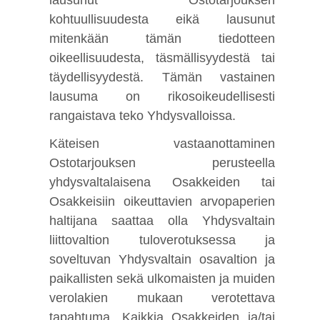
kohtuullisuudesta eikä lausunut
mitenkään tämän tiedotteen
oikeellisuudesta, täsmällisyydestä tai
täydellisyydestä. Tämän vastainen
lausuma on rikosoikeudellisesti
rangaistava teko Yhdysvalloissa.
Käteisen vastaanottaminen
Ostotarjouksen perusteella
yhdysvaltalaisena Osakkeiden tai
Osakkeisiin oikeuttavien arvopaperien
haltijana saattaa olla Yhdysvaltain
liittovaltion tuloverotuksessa ja
soveltuvan Yhdysvaltain osavaltion ja
paikallisten sekä ulkomaisten ja muiden
verolakien mukaan verotettava
tapahtuma. Kaikkia Osakkeiden ja/tai