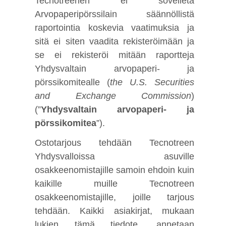
Tecnotreehen ei sovelleta
Arvopaperipörssilain säännöllistä
raportointia koskevia vaatimuksia ja
sitä ei siten vaadita rekisteröimään ja
se ei rekisteröi mitään raportteja
Yhdysvaltain arvopaperi- ja
pörssikomitealle (
the U.S. Securities
and Exchange Commission
)
(”
Yhdysvaltain arvopaperi- ja
pörssikomitea
”).
Ostotarjous tehdään Tecnotreen
Yhdysvalloissa asuville
osakkeenomistajille samoin ehdoin kuin
kaikille muille Tecnotreen
osakkeenomistajille, joille tarjous
tehdään. Kaikki asiakirjat, mukaan
lukien tämä tiedote, annetaan