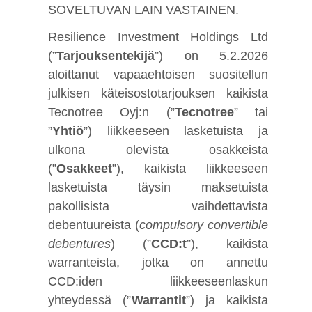
SOVELTUVAN LAIN VASTAINEN.
Resilience Investment Holdings Ltd
(”
Tarjouksentekijä
”) on 5.2.2026
aloittanut vapaaehtoisen suositellun
julkisen käteisostotarjouksen kaikista
Tecnotree Oyj:n (”
Tecnotree
” tai
”
Yhtiö
”) liikkeeseen lasketuista ja
ulkona olevista osakkeista
(”
Osakkeet
”), kaikista liikkeeseen
lasketuista täysin maksetuista
pakollisista vaihdettavista
debentuureista (
compulsory convertible
debentures
) (”
CCD:t
”), kaikista
warranteista, jotka on annettu
CCD:iden liikkeeseenlaskun
yhteydessä (”
Warrantit
”) ja kaikista