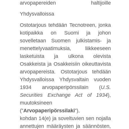
arvopapereiden haltijoille
Yhdysvalloissa
Ostotarjous tehdään Tecnotreen, jonka
kotipaikka on Suomi ja johon
sovelletaan Suomen julkistamis- ja
menettelyvaatimuksia, liikkeeseen
lasketuista ja ulkona olevista
Osakkeista ja Osakkeisiin oikeuttavista
arvopapereista. Ostotarjous tehdään
Yhdysvalloissa Yhdysvaltain vuoden
1934 arvopaperipörssilain (
U.S.
Securities Exchange Act of 1934
),
muutoksineen
(”
Arvopaperipörssilaki
”),
kohdan 14(e) ja soveltuvien sen nojalla
annettujen määräysten ja säännösten,