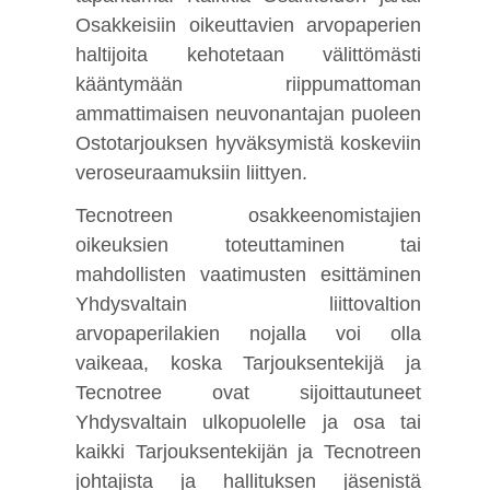
Osakkeisiin oikeuttavien arvopaperien
haltijoita kehotetaan välittömästi
kääntymään riippumattoman
ammattimaisen neuvonantajan puoleen
Ostotarjouksen hyväksymistä koskeviin
veroseuraamuksiin liittyen.
Tecnotreen osakkeenomistajien
oikeuksien toteuttaminen tai
mahdollisten vaatimusten esittäminen
Yhdysvaltain liittovaltion
arvopaperilakien nojalla voi olla
vaikeaa, koska Tarjouksentekijä ja
Tecnotree ovat sijoittautuneet
Yhdysvaltain ulkopuolelle ja osa tai
kaikki Tarjouksentekijän ja Tecnotreen
johtajista ja hallituksen jäsenistä