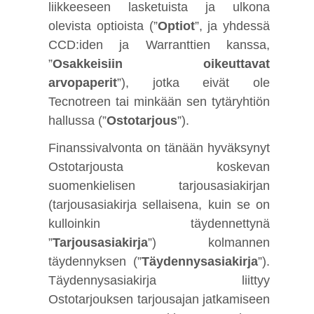
liikkeeseen lasketuista ja ulkona
olevista optioista (”
Optiot
”, ja yhdessä
CCD:iden ja Warranttien kanssa,
”
Osakkeisiin oikeuttavat
arvopaperit
”), jotka eivät ole
Tecnotreen tai minkään sen tytäryhtiön
hallussa (”
Ostotarjous
”)
.
Finanssivalvonta on tänään hyväksynyt
Ostotarjousta koskevan
suomenkielisen tarjousasiakirjan
(tarjousasiakirja sellaisena, kuin se on
kulloinkin täydennettynä
”
Tarjousasiakirja
”) kolmannen
täydennyksen (”
Täydennysasiakirja
”).
Täydennysasiakirja liittyy
Ostotarjouksen tarjousajan jatkamiseen