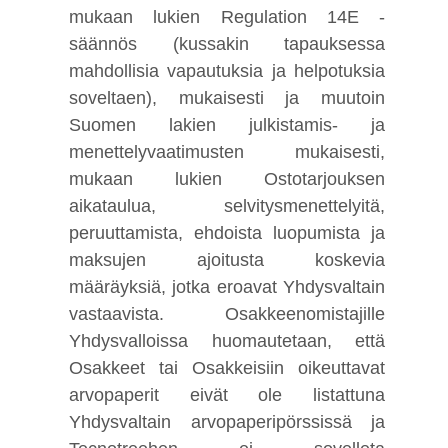
mukaan lukien Regulation 14E -
säännös (kussakin tapauksessa
mahdollisia vapautuksia ja helpotuksia
soveltaen), mukaisesti ja muutoin
Suomen lakien julkistamis- ja
menettelyvaatimusten mukaisesti,
mukaan lukien Ostotarjouksen
aikataulua, selvitysmenettelyitä,
peruuttamista, ehdoista luopumista ja
maksujen ajoitusta koskevia
määräyksiä, jotka eroavat Yhdysvaltain
vastaavista. Osakkeenomistajille
Yhdysvalloissa huomautetaan, että
Osakkeet tai Osakkeisiin oikeuttavat
arvopaperit eivät ole listattuna
Yhdysvaltain arvopaperipörssissä ja