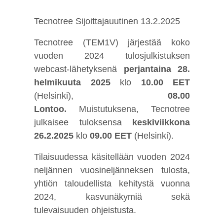
Tecnotree Sijoittajau
utinen 13.2.2025
Tecnotree (TEM1V) järjestää koko
vuoden 2024 tulosjulkistuksen
webcast-lähetyksenä
perjantaina 28.
helmikuuta 2025
klo
10.00 EET
(Helsinki),
08.00
Lontoo.
Muistutuksena, Tecnotree
julkaisee tuloksensa
keskiviikkona
26.2.2025
klo
09.00 EET
(Helsinki).
Tilaisuudessa käsitellään vuoden 2024
neljännen vuosineljänneksen tulosta,
yhtiön taloudellista kehitystä vuonna
2024, kasvunäkymiä sekä
tulevaisuuden ohjeistusta.