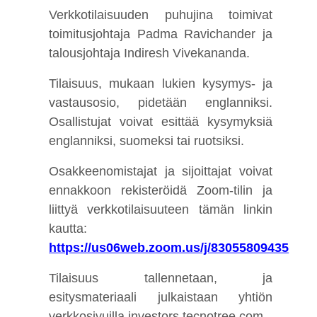
Verkkotilaisuuden puhujina toimivat
toimitusjohtaja Padma Ravichander ja
talousjohtaja Indiresh Vivekananda.
Tilaisuus, mukaan lukien kysymys- ja
vastausosio, pidetään englanniksi.
Osallistujat voivat esittää kysymyksiä
englanniksi, suomeksi tai ruotsiksi.
Osakkeenomistajat ja sijoittajat voivat
ennakkoon rekisteröidä Zoom-tilin ja
liittyä verkkotilaisuuteen tämän linkin
kautta:
https://us06web.zoom.us/j/83055809435
Tilaisuus tallennetaan, ja
esitysmateriaali julkaistaan yhtiön
verkkosivuilla investors.tecnotree.com.