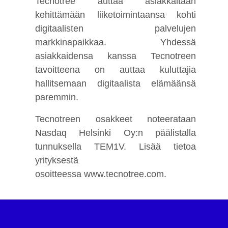
Tecnotree auttaa asiakkaitaan
kehittämään liiketoimintaansa kohti
digitaalisten palvelujen
markkinapaikkaa. Yhdessä
asiakkaidensa kanssa Tecnotreen
tavoitteena on auttaa kuluttajia
hallitsemaan digitaalista elämäänsä
paremmin.
Tecnotreen osakkeet noteerataan
Nasdaq Helsinki Oy:n päälistalla
tunnuksella TEM1V.
Lisää tietoa
yrityksestä
osoitteessa
www.tecnotree.com
.