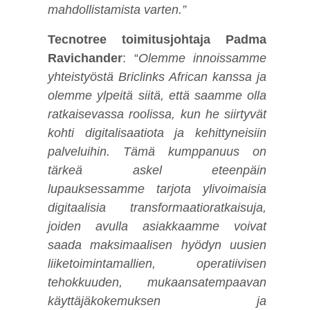
mahdollistamista varten.”
T
ecnotree toimitusjohtaja Padma
Ravichander
: “
Olemme innoissamme
yhteistyöstä Briclinks African kanssa ja
olemme ylpeitä siitä, että saamme olla
ratkaisevassa roolissa, kun he siirtyvät
kohti digitalisaatiota ja kehittyneisiin
palveluihin. Tämä kumppanuus on
tärkeä askel eteenpäin
lupauksessamme tarjota ylivoimaisia
digitaalisia transformaatioratkaisuja,
joiden avulla asiakkaamme voivat
saada maksimaalisen hyödyn uusien
liiketoimintamallien, operatiivisen
tehokkuuden, mukaansatempaavan
käyttäjäkokemuksen ja