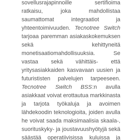
sovellusrajapinnoille sertifioima
ratkaisu, joka mahdollistaa
saumattomat integraatiot ja
yhteentoimivuuden.
Tecnotree Switch
tarjoaa paremman asiakaskokemuksen
sekä kehittyneitä
monetisaatiomahdollisuuksia. Se
vastaa sekä vähittäis- että
yritysasiakkaiden kasvavaan uusien ja
futurististen palvelujen tarpeeseen.
Tecnotree Switch BSS
:n avulla
asiakkaat voivat erottautua markkinasta
ja tarjota työkaluja ja avoimen
lähdekoodin teknologioita, joiden avulla
he voivat saada maksimaalisia skaala-,
suorituskyky- ja joustavuushyötyjä sekä
säästää operatiivisissa kuluissa ja