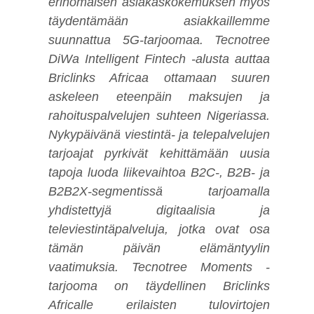
erinomaisen asiakaskokemuksen myös
täydentämään asiakkaillemme
suunnattua 5G-tarjoomaa. Tecnotree
DiWa Intelligent Fintech -alusta auttaa
Briclinks Africaa ottamaan suuren
askeleen eteenpäin maksujen ja
rahoituspalvelujen suhteen Nigeriassa.
Nykypäivänä viestintä- ja telepalvelujen
tarjoajat pyrkivät kehittämään uusia
tapoja luoda liikevaihtoa B2C-, B2B- ja
B2B2X-segmentissä tarjoamalla
yhdistettyjä digitaalisia ja
televiestintäpalveluja, jotka ovat osa
tämän päivän elämäntyylin
vaatimuksia. Tecnotree Moments -
tarjooma on täydellinen Briclinks
Africalle erilaisten tulovirtojen