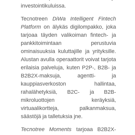
investointikuluissa.
Tecnotreen
DiWa Intelligent Fintech
Platform
on älykäs digilompakko, joka
tarjoaa täyden valikoiman fintech- ja
pankkitoimintaan perustuvia
ominaisuuksia kuluttajille ja yrityksille.
Alustan avulla operaattorit voivat tarjota
erilaisia palveluja, kuten P2P-, B2B- ja
B2B2X-maksuja, agentti- ja
kauppiasverkoston hallintaa,
rahalähetyksiä, B2C- ja B2B-
mikroluottojen keräyksiä,
virtuaalikortteja, palkanmaksua,
säästöjä ja talletuksia jne.
Tecnotree Moments
tarjoaa B2B2X-