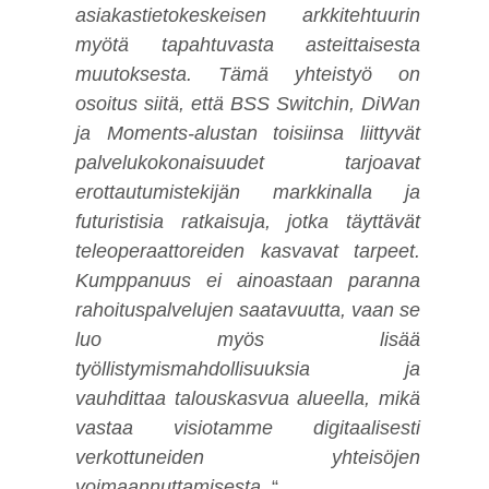
asiakastietokeskeisen arkkitehtuurin
myötä tapahtuvasta asteittaisesta
muutoksesta. Tämä yhteistyö on
osoitus siitä, että BSS Switchin, DiWan
ja Moments-alustan toisiinsa liittyvät
palvelukokonaisuudet tarjoavat
erottautumistekijän markkinalla ja
futuristisia ratkaisuja, jotka täyttävät
teleoperaattoreiden kasvavat tarpeet.
Kumppanuus ei ainoastaan paranna
rahoituspalvelujen saatavuutta, vaan se
luo myös lisää
työllistymismahdollisuuksia ja
vauhdittaa talouskasvua alueella, mikä
vastaa visiotamme digitaalisesti
verkottuneiden yhteisöjen
voimaannuttamisesta.
“