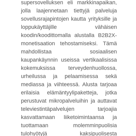
supersovelluksen eli markkinapaikan,
jolla laajennetaan tiettyjä palveluja
sovellusrajapintojen kautta yrityksille ja
loppukäyttäjille vähäisen
koodin/koodittomalla alustalla B2B2X-
monetisaation tehostamiseksi. Tämä
mahdollistaa sosiaalisen
kaupankäynnin useissa vertikaalisissa
kokemuksissa terveydenhuollossa,
urheilussa ja pelaamisessa sekä
mediassa ja viihteessä. Alusta tarjoaa
erilaisia elämäntyylipaketteja, jotka
perustuvat mikropalveluihin ja auttavat
televiestintäpalvelujen tarjoajia
kasvattamaan liiketoimintaansa ja
tuottamaan molemminpuolisia
tulohyötyjä kaksipuolisesta