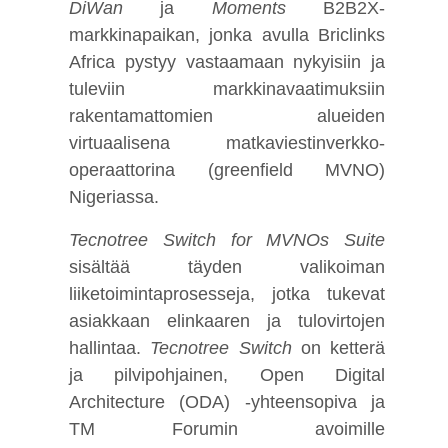
DiWan
ja
Moments
B2B2X-
markkinapaikan, jonka avulla Briclinks
Africa pystyy vastaamaan nykyisiin ja
tuleviin markkinavaatimuksiin
rakentamattomien alueiden
virtuaalisena matkaviestinverkko-
operaattorina (greenfield MVNO)
Nigeriassa.
Tecnotree Switch for MVNOs
Suite
sisältää täyden valikoiman
liiketoimintaprosesseja, jotka tukevat
asiakkaan elinkaaren ja tulovirtojen
hallintaa.
Tecnotree Switch
on ketterä
ja pilvipohjainen, Open Digital
Architecture (ODA) -yhteensopiva ja
TM Forumin avoimille