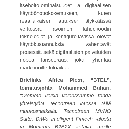
itsehoito-ominaisuudet ja digitaalisen
käyttöönottokokemuksen, kuten
reaaliaikaisen latauksen älykkäässä
verkossa, avoimen lähdekoodin
teknologiat ja konfiguroitavissa olevat
käyttökustannuksia vähentävät
prosessit, sekä digitaalisten palveluiden
nopea lanseeraus, joka lyhentää
markkinoille tuloaikaa.
Briclinks Africa Plc:n, “BTEL”,
toimitusjohta Mohammed Buhari
:
“Olemme iloisia voidessamme tehdä
yhteistyötä Tecnotreen kanssa tällä
muutosmatkalla.
Tecnotreen MVNO
Suite, DiWa Intelligent Fintech -alusta
ja Moments B2B2X antavat meille