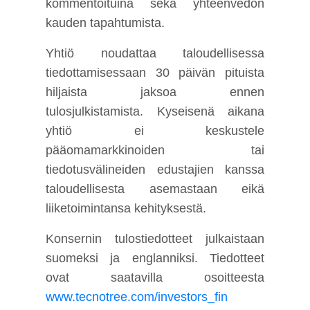
kommentoituina sekä yhteenvedon
kauden tapahtumista.
Yhtiö noudattaa taloudellisessa
tiedottamisessaan 30 päivän pituista
hiljaista jaksoa ennen
tulosjulkistamista. Kyseisenä aikana
yhtiö ei keskustele
pääomamarkkinoiden tai
tiedotusvälineiden edustajien kanssa
taloudellisesta asemastaan eikä
liiketoimintansa kehityksestä.
Konsernin tulostiedotteet julkaistaan
suomeksi ja englanniksi. Tiedotteet
ovat saatavilla osoitteesta
www.tecnotree.com/investors_fin