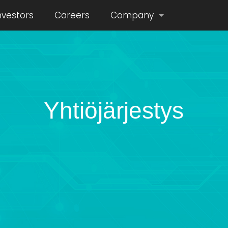
nvestors
Careers
Company
Yhtiöjärjestys