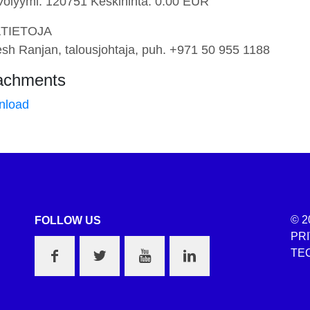
 Volyymi: 120751 Keskihinta: 0.00 EUR
ÄTIETOJA
esh Ranjan, talousjohtaja, puh. +971 50 955 1188
achments
nload
© 2
FOLLOW US
PR
TEC