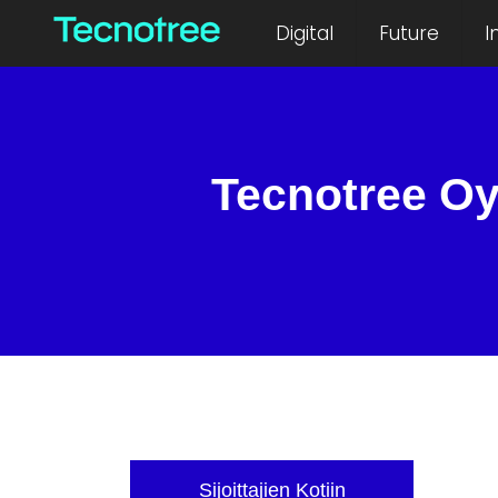
Digital
Future
I
Tecnotree Oy
Sijoittajien Kotiin