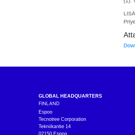
(1):
LIS
Priy
Att
Dow
GLOBAL HEADQUARTERS
FINLAND
Espoo
Tecnotree Corporation
Tekniikantie 14
02150 Espoo