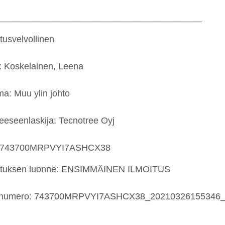
_________________________________________
itusvelvollinen
: Koskelainen, Leena
a: Muu ylin johto
keeseenlaskija: Tecnotree Oyj
: 743700MRPVYI7ASHCX38
ituksen luonne: ENSIMMÄINEN ILMOITUS
tenumero: 743700MRPVYI7ASHCX38_20210326155346
_________________________________________