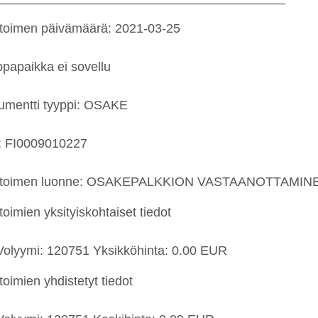
etoimen päivämäärä: 2021-03-25
papaikka ei sovellu
rumentti tyyppi: OSAKE
: FI0009010227
ketoimen luonne: OSAKEPALKKION VASTAANOTTAMIN
toimien yksityiskohtaiset tiedot
 Volyymi: 120751 Yksikköhinta: 0.00 EUR
toimien yhdistetyt tiedot