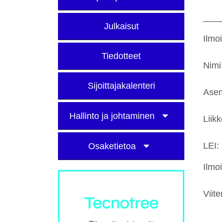
___
Julkaisut
Ilmo
Tiedotteet
Nimi
Sijoittajakalenteri
Asem
Hallinto ja johtaminen
Liik
LEI
Osaketietoa
Ilmo
Vii
___