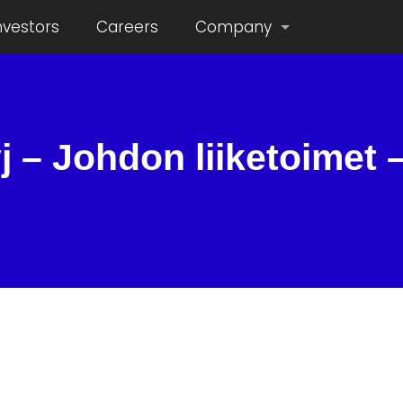
nvestors
Careers
Company
j – Johdon liiketoimet 