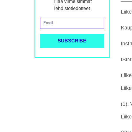
Tilaa viimeisimmät
lehdistötiedotteet
Liik
Kaup
Inst
ISIN
Lii
Liike
(1):
Liike