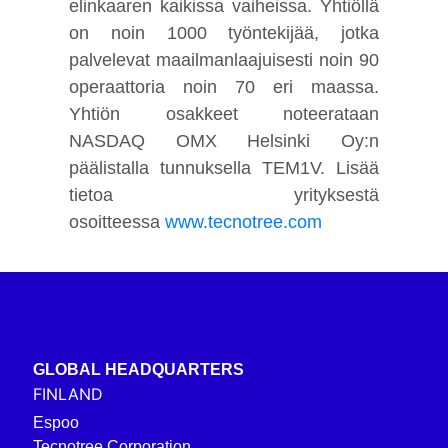
elinkaaren kaikissa vaiheissa. Yhtiöllä
on noin 1000 työntekijää, jotka
palvelevat maailmanlaajuisesti noin 90
operaattoria noin 70 eri maassa.
Yhtiön osakkeet noteerataan
NASDAQ OMX Helsinki Oy:n
päälistalla tunnuksella TEM1V. Lisää
tietoa yrityksestä
osoitteessa
www.tecnotree.com
GLOBAL HEADQUARTERS
FINLAND
Espoo
Tecnotree Corporation