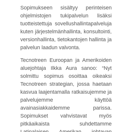
Sopimukseen sisältyy perinteisen
ohjelmistojen tukipalvelun lisäksi
tuotteistettuja sovellushallintapalveluja
kuten järjestelmänhallinta, konsultointi,
versionhallinta, tietokantojen hallinta ja
palvelun laadun valvonta.
Tecnotreen Euroopan ja Amerikoiden
aluejohtaja Ilkka Aura sanoo: “Nyt
solmittu sopimus osoittaa oikeaksi
Tecnotreen strategian, jossa haetaan
kasvua laajentamalla ratkaisujemme ja
palvelujemme käyttöä
avainasiakkaidemme parissa.
Sopimukset vahvistavat myös
pitkäaikaista suhdettamme
Latinalaisen Amerikan johtavan