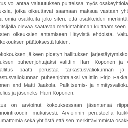
itus voi antaa valtuutuksen puitteissa myös osakeyhtiölai
uksia, jotka oikeuttavat saamaan maksua vastaan yhti
ia omia osakkeita joko siten, että osakkeiden merkint
itsijällä olevaa saatavaa merkintähinnan kuittaamiseen. 
yisten oikeuksien antamiseen liittyvistä ehdoista. V
ökokouksen päätöksestä lukien.
ökokouksen jälkeen pidetyn hallituksen järjestäytymis
ituksen puheenjohtajaksi valittiin Harri Koponen ja 
litus päätti perustaa tarkastusvaliokunnan ja p
astusvaliokunnan puheenjohtajaksi valittiin Pirjo Pakka
nen and Matti Jaakola. Palkitsemis- ja nimitysvaliokun
lius ja jäseneksi Harri Koponen.
itus on arvioinut kokouksessaan jäsentensä riip
innointikoodin mukaisesti. Arvioinnin perusteella kaik
pumattomia sekä yhtiöstä että sen merkittävimmistä osak