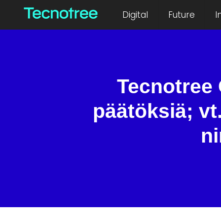
Digital
Future
I
Tecnotree 
päätöksiä; v
ni