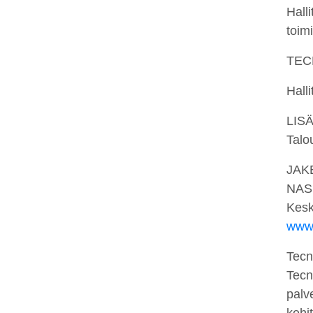
Hall
toim
TEC
Halli
LIS
Talo
JAK
NAS
Kesk
www.
Tecn
Tecn
palv