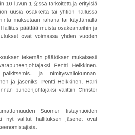
n 10 luvun 1 §:ssä tarkoitettuja erityisiä
ön uusia osakkeita tai yhtiön hallussa
ähinta maksetaan rahana tai käyttämällä
Hallitus päättää muista osakeanteihin ja
altuutukset ovat voimassa yhden vuoden
kokouksen tekemän päätöksen mukaisesti
varapuheenjohtajaksi Pentti Heikkinen.
alkitsemis- ja nimitysvaliokunnan.
nen ja jäseniksi Pentti Heikkinen, Harri
nan puheenjohtajaksi valittiin Christer
pumattomuuden Suomen listayhtiöiden
ki nyt valitut hallituksen jäsenet ovat
keenomistajista.