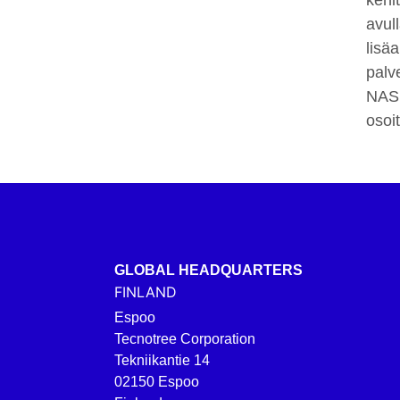
kehi
avul
lisä
palv
NAS
osoi
GLOBAL HEADQUARTERS
FINLAND
Espoo
Tecnotree Corporation
Tekniikantie 14
02150 Espoo