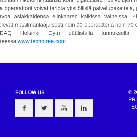
ttämään liiketoimintaansa kohti digitaalisten palvelujen
la operaattorit voivat tarjota yksilöllisiä palvelupakette
arvoa asiakkaidensa elinkaaren kaikissa vaiheissa. Yh
elevat maailmanlaajuisesti noin 90 operaattoria noin 70
DAQ Helsinki Oy:n päälistalla tunnuksella 
tteessa
www.tecnotree.com
© 2
FOLLOW US
PR
TEC