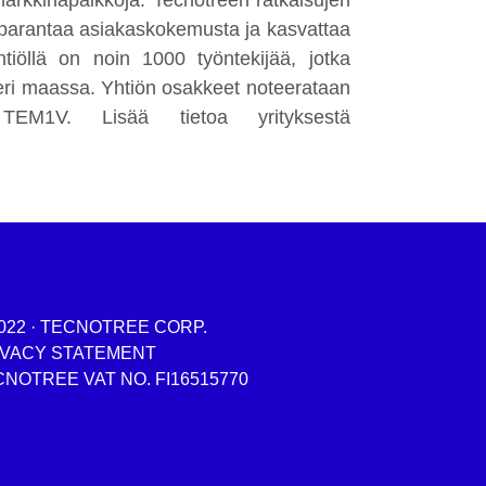
 markkinapaikkoja. Tecnotreen ratkaisujen
ja, parantaa asiakaskokemusta ja kasvattaa
tiöllä on noin 1000 työntekijää, jotka
 eri maassa. Yhtiön osakkeet noteerataan
TEM1V. Lisää tietoa yrityksestä
022 · TECNOTREE CORP.
IVACY STATEMENT
NOTREE VAT NO. FI16515770