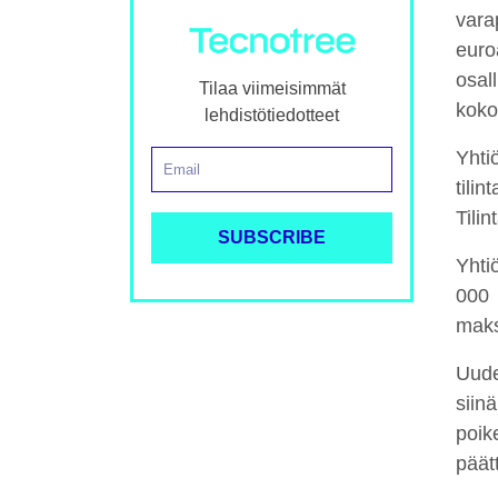
vara
euro
osal
Tilaa viimeisimmät
koko
lehdistötiedotteet
Yhti
tili
Tili
Yhti
000 
maks
Uude
siin
poik
päät