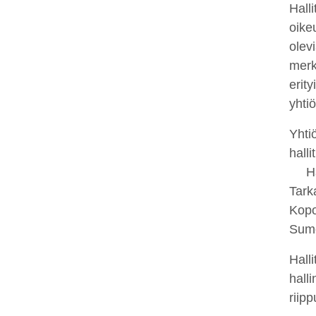
Hall
oike
olev
merk
erit
yhti
Yhti
hall
Hal
Tark
Kopo
Sume
Hall
hall
riip