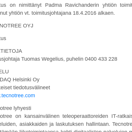
itus on nimittänyt Padma Ravichanderin yhtiön toimi
inut yhtiön vt. toimitusjohtajana 18.4.2016 alkaen.
NOTREE OYJ
tus
ÄTIETOJA
usjohtaja Tuomas Wegelius, puhelin 0400 433 228
ELU
DAQ Helsinki Oy
eiset tiedotusvälineet
tecnotree.com
otree lyhyesti
otree on kansainvälinen teleoperaattoreiden IT-ratkais
eluiden, asiakkaiden ja laskutuksen hallintaan. Tecnotree