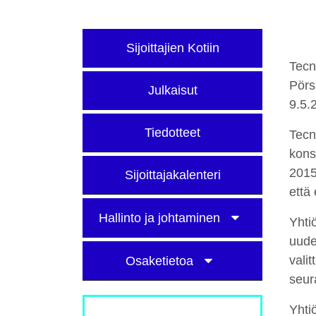
Sijoittajien Kotiin
Tecn
Pörs
Julkaisut
9.5.
Tiedotteet
Tecn
kons
2015
Sijoittajakalenteri
että
Hallinto ja johtaminen
Yhti
uude
vali
Osaketietoa
seur
Yhti