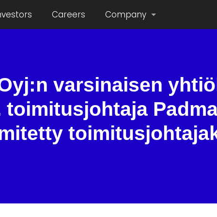
nvestors
Careers
Company
Oyj:n varsinaisen yht
t. toimitusjohtaja Padm
mitetty toimitusjohtaja