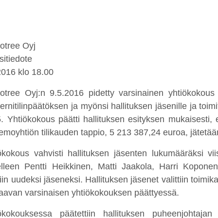
otree Oyj
sitiedote
2016 klo 18.00
otree Oyj:n 9.5.2016 pidetty varsinainen yhtiökokous 
ernitilinpäätöksen ja myönsi hallituksen jäsenille ja toim
. Yhtiökokous päätti hallituksen esityksen mukaisesti, e
 emoyhtiön tilikauden tappio, 5 213 387,24 euroa, jäte
ökokous vahvisti hallituksen jäsenten lukumääräksi viisi
lleen Pentti Heikkinen, Matti Jaakola, Harri Kopone
ttiin uudeksi jäseneksi. Hallituksen jäsenet valittiin toim
aavan varsinaisen yhtiökokouksen päättyessä.
ökokouksessa päätettiin hallituksen puheenjohtaj