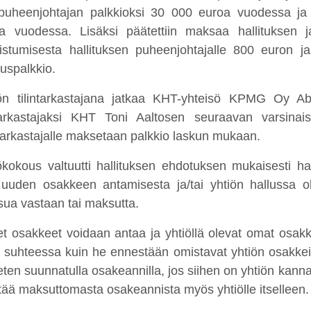
puheenjohtajan palkkioksi 30 000 euroa vuodessa ja 
a vuodessa. Lisäksi päätettiin maksaa hallituksen j
listumisesta hallituksen puheenjohtajalle 800 euron ja
uspalkkio.
ön tilintarkastajana jatkaa KHT-yhteisö KPMG Oy Ab,
ntarkastajaksi KHT Toni Aaltosen seuraavan varsinai
ntarkastajalle maksetaan palkkio laskun mukaan.
ökokous valtuutti hallituksen ehdotuksen mukaisesti h
uuden osakkeen antamisesta ja/tai yhtiön hallussa o
ua vastaan tai maksutta.
t osakkeet voidaan antaa ja yhtiöllä olevat omat osakk
ä suhteessa kuin he ennestään omistavat yhtiön osakkei
eten suunnatulla osakeannilla, jos siihen on yhtiön kannal
tää maksuttomasta osakeannista myös yhtiölle itselleen.