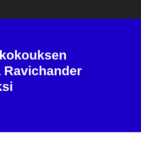
iökokouksen
a Ravichander
ksi