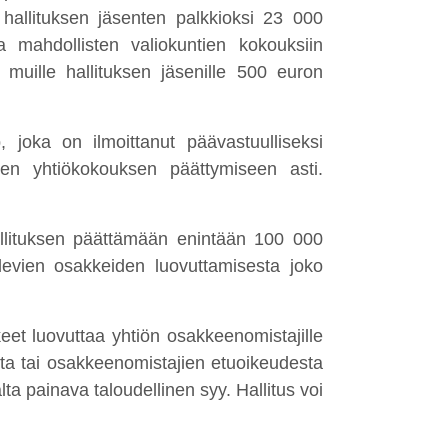
hallituksen jäsenten palkkioksi 23 000
a mahdollisten valiokuntien kokouksiin
 muille hallituksen jäsenille 500 euron
 joka on ilmoittanut päävastuulliseksi
sen yhtiökokouksen päättymiseen asti.
allituksen päättämään enintään 100 000
levien osakkeiden luovuttamisesta joko
eet luovuttaa yhtiön osakkeenomistajille
ta tai osakkeenomistajien etuoikeudesta
ta painava taloudellinen syy. Hallitus voi