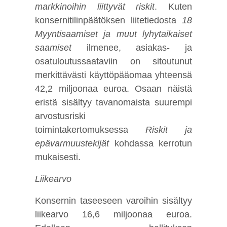
markkinoihin liittyvät riskit
. Kuten
konsernitilinpäätöksen liitetiedosta
18
Myyntisaamiset ja muut lyhytaikaiset
saamiset
ilmenee, asiakas- ja
osatuloutussaataviin on sitoutunut
merkittävästi käyttöpääomaa yhteensä
42,2 miljoonaa euroa. Osaan näistä
eristä sisältyy tavanomaista suurempi
arvostusriski
toimintakertomuksessa
Riskit ja
epävarmuustekijät
kohdassa kerrotun
mukaisesti.
Liikearvo
Konsernin taseeseen varoihin sisältyy
liikearvo 16,6 miljoonaa euroa.