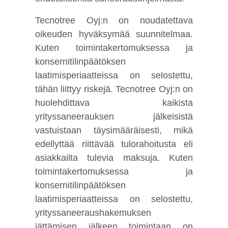
Tecnotree Oyj:n on noudatettava
oikeuden hyväksymää suunnitelmaa.
Kuten toimintakertomuksessa ja
konsernitilinpäätöksen
laatimisperiaatteissa on selostettu,
tähän liittyy riskejä. Tecnotree Oyj:n on
huolehdittava kaikista
yrityssaneerauksen jälkeisistä
vastuistaan täysimääräisesti, mikä
edellyttää riittävää tulorahoitusta eli
asiakkailta tulevia maksuja. Kuten
toimintakertomuksessa ja
konsernitilinpäätöksen
laatimisperiaatteissa on selostettu,
yrityssaneeraushakemuksen
jättämisen jälkeen toimintaan on