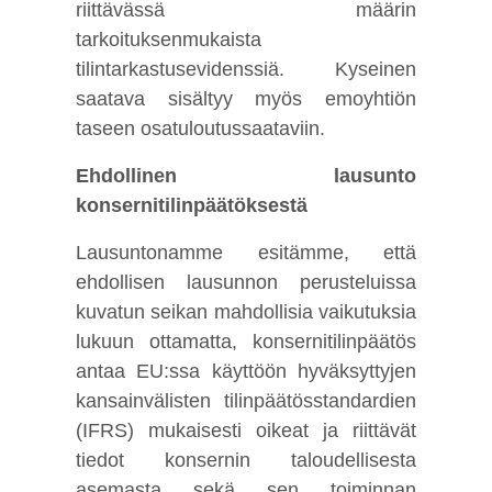
riittävässä määrin
tarkoituksenmukaista
tilintarkastusevidenssiä. Kyseinen
saatava sisältyy myös emoyhtiön
taseen osatuloutussaataviin.
Ehdollinen lausunto
konsernitilinpäätöksestä
Lausuntonamme esitämme, että
ehdollisen lausunnon perusteluissa
kuvatun seikan mahdollisia vaikutuksia
lukuun ottamatta, konsernitilinpäätös
antaa EU:ssa käyttöön hyväksyttyjen
kansainvälisten tilinpäätösstandardien
(IFRS) mukaisesti oikeat ja riittävät
tiedot konsernin taloudellisesta
asemasta sekä sen toiminnan