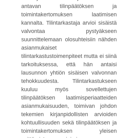
antavan tilinpäätöksen ja
toimintakertomuksen laatimisen
kannalta. Tilintarkastaja arvioi sisäistä
valvontaa pystyäkseen
suunnittelemaan olosuhteisiin nähden
asianmukaiset
tilintarkastustoimenpiteet mutta ei siinä
tarkoituksessa, että hän antaisi
lausunnon yhtiön sisäisen valvonnan
tehokkuudesta. Tilintarkastukseen
kuuluu myös sovellettujen
tilinpäätöksen laatimisperiaatteiden
asianmukaisuuden, toimivan johdon
tekemien kirjanpidollisten arvioiden
kohtuullisuuden sekä tilinpäätöksen ja
toimintakertomuksen yleisen