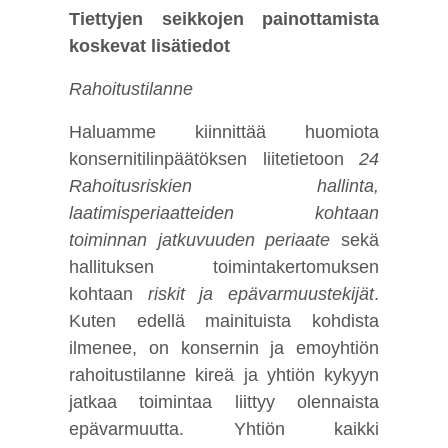
Tiettyjen seikkojen painottamista
koskevat lisätiedot
Rahoitustilanne
Haluamme kiinnittää huomiota
konsernitilinpäätöksen liitetietoon
24
Rahoitusriskien hallinta,
laatimisperiaatteiden kohtaan
toiminnan jatkuvuuden periaate
sekä
hallituksen toimintakertomuksen
kohtaan
riskit ja epävarmuustekijät
.
Kuten edellä mainituista kohdista
ilmenee, on konsernin ja emoyhtiön
rahoitustilanne kireä ja yhtiön kykyyn
jatkaa toimintaa liittyy olennaista
epävarmuutta. Yhtiön kaikki