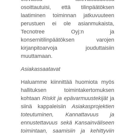
osoittautuisi, että tilinpäätöksen
laatiminen toiminnan jatkuvuuteen
perustuen ei ole asianmukaista,
Tecnotree Oyj:n ja
konsernitilinpäätöksen varojen
kirjanpitoarvoja jouduttaisiin
muuttamaan.
Asiakassaatavat
Haluamme kiinnittää huomiota myös
hallituksen toimintakertomuksen
kohtaan
Riskit ja epävarmuustekijät
ja
siinä kappaleisiin
Asiakasprojektien
toteutuminen, Kannattavuus ja
ennustettavuus sekä Kansainväliseen
toimintaan, saamisiin ja kehittyviin