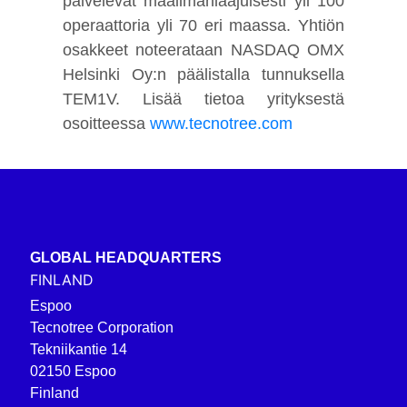
palvelevat maailmanlaajuisesti yli 100
operaattoria yli 70 eri maassa. Yhtiön
osakkeet noteerataan NASDAQ OMX
Helsinki Oy:n päälistalla tunnuksella
TEM1V. Lisää tietoa yrityksestä
osoitteessa
www.tecnotree.com
GLOBAL HEADQUARTERS
FINLAND
Espoo
Tecnotree Corporation
Tekniikantie 14
02150 Espoo
Finland