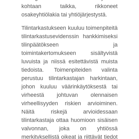
kohtaan taikka, rikkoneet
osakeyhtiölakia tai yhtiöjärjestystä.
Tilintarkastukseen kuuluu toimenpiteitä
tilintarkastusevidenssin hankkimiseksi
tilinpäätökseen ja
toimintakertomukseen sisältyvistä
luvuista ja niissä esitettävistä muista
tiedoista. Toimenpiteiden valinta
perustuu tilintarkastajan harkintaan,
johon kuuluu väärinkäytöksestä tai
virheestä johtuvan olennaisen
virheellisyyden riskien arvioiminen.
Näitä riskejä arvioidessaan
tilintarkastaja ottaa huomioon sisäisen
valvonnan, joka on yhtiössä
merkityksellistä oikeat ja riittävät tiedot