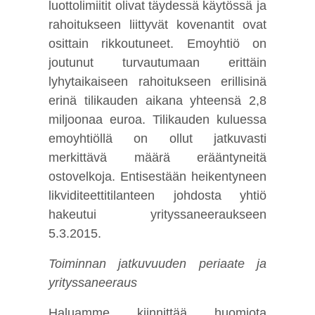
luottolimiitit olivat täydessä käytössä ja
rahoitukseen liittyvät kovenantit ovat
osittain rikkoutuneet. Emoyhtiö on
joutunut turvautumaan erittäin
lyhytaikaiseen rahoitukseen erillisinä
erinä tilikauden aikana yhteensä 2,8
miljoonaa euroa. Tilikauden kuluessa
emoyhtiöllä on ollut jatkuvasti
merkittävä määrä erääntyneitä
ostovelkoja. Entisestään heikentyneen
likviditeettitilanteen johdosta yhtiö
hakeutui yrityssaneeraukseen
5.3.2015.
Toiminnan jatkuvuuden periaate ja
yrityssaneeraus
Haluamme kiinnittää huomiota