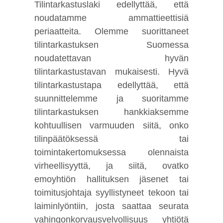
Tilintarkastuslaki edellyttää, että
noudatamme ammattieettisiä
periaatteita. Olemme suorittaneet
tilintarkastuksen Suomessa
noudatettavan hyvän
tilintarkastustavan mukaisesti. Hyvä
tilintarkastustapa edellyttää, että
suunnittelemme ja suoritamme
tilintarkastuksen hankkiaksemme
kohtuullisen varmuuden siitä, onko
tilinpäätöksessä tai
toimintakertomuksessa olennaista
virheellisyyttä, ja siitä, ovatko
emoyhtiön hallituksen jäsenet tai
toimitusjohtaja syyllistyneet tekoon tai
laiminlyöntiin, josta saattaa seurata
vahingonkorvausvelvollisuus yhtiötä