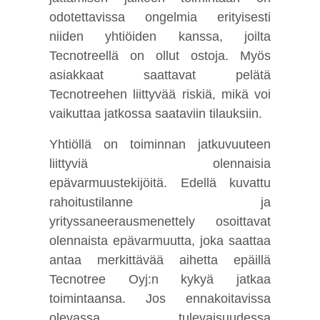
odotettavissa ongelmia erityisesti
niiden yhtiöiden kanssa, joilta
Tecnotreellä on ollut ostoja. Myös
asiakkaat saattavat pelätä
Tecnotreehen liittyvää riskiä, mikä voi
vaikuttaa jatkossa saataviin tilauksiin.
Yhtiöllä on toiminnan jatkuvuuteen
liittyviä olennaisia
epävarmuustekijöitä. Edellä kuvattu
rahoitustilanne ja
yrityssaneerausmenettely osoittavat
olennaista epävarmuutta, joka saattaa
antaa merkittävää aihetta epäillä
Tecnotree Oyj:n kykyä jatkaa
toimintaansa. Jos ennakoitavissa
olevassa tulevaisuudessa