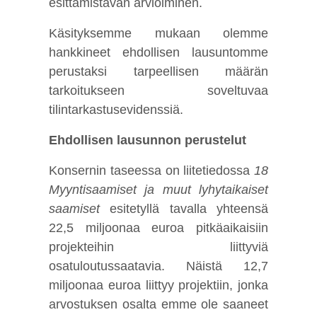
esittämistavan arvioiminen.
Käsityksemme mukaan olemme
hankkineet ehdollisen lausuntomme
perustaksi tarpeellisen määrän
tarkoitukseen soveltuvaa
tilintarkastusevidenssiä.
Ehdollisen lausunnon perustelut
Konsernin taseessa on liitetiedossa
18
Myyntisaamiset ja muut lyhytaikaiset
saamiset
esitetyllä tavalla yhteensä
22,5 miljoonaa euroa pitkäaikaisiin
projekteihin liittyviä
osatuloutussaatavia. Näistä 12,7
miljoonaa euroa liittyy projektiin, jonka
arvostuksen osalta emme ole saaneet