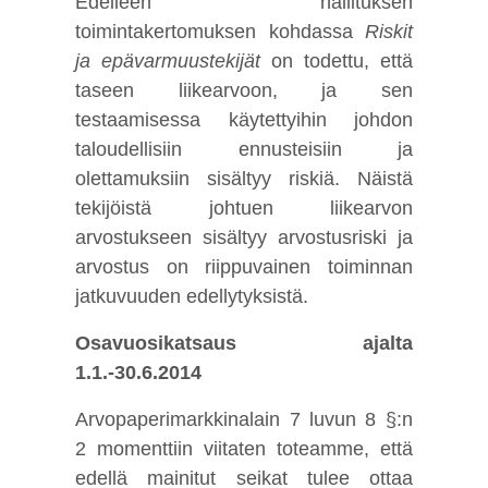
Edelleen hallituksen
toimintakertomuksen kohdassa
Riskit
ja epävarmuustekijät
on todettu, että
taseen liikearvoon, ja sen
testaamisessa käytettyihin johdon
taloudellisiin ennusteisiin ja
olettamuksiin sisältyy riskiä. Näistä
tekijöistä johtuen liikearvon
arvostukseen sisältyy arvostusriski ja
arvostus on riippuvainen toiminnan
jatkuvuuden edellytyksistä.
Osavuosikatsaus ajalta
1.1.-30.6.2014
Arvopaperimarkkinalain 7 luvun 8 §:n
2 momenttiin viitaten toteamme, että
edellä mainitut seikat tulee ottaa