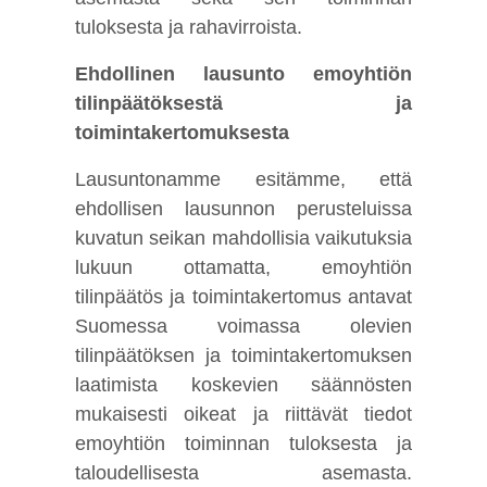
tuloksesta ja rahavirroista.
Ehdollinen lausunto emoyhtiön
tilinpäätöksestä ja
toimintakertomuksesta
Lausuntonamme esitämme, että
ehdollisen lausunnon perusteluissa
kuvatun seikan mahdollisia vaikutuksia
lukuun ottamatta, emoyhtiön
tilinpäätös ja toimintakertomus antavat
Suomessa voimassa olevien
tilinpäätöksen ja toimintakertomuksen
laatimista koskevien säännösten
mukaisesti oikeat ja riittävät tiedot
emoyhtiön toiminnan tuloksesta ja
taloudellisesta asemasta.