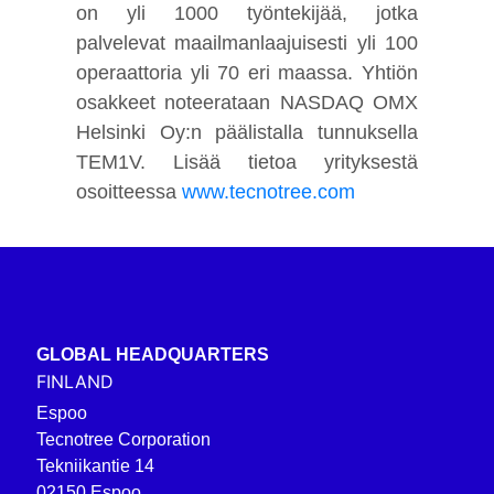
on yli 1000 työntekijää, jotka
palvelevat maailmanlaajuisesti yli 100
operaattoria yli 70 eri maassa. Yhtiön
osakkeet noteerataan NASDAQ OMX
Helsinki Oy:n päälistalla tunnuksella
TEM1V. Lisää tietoa yrityksestä
osoitteessa
www.tecnotree.com
GLOBAL HEADQUARTERS
FINLAND
Espoo
Tecnotree Corporation
Tekniikantie 14
02150 Espoo