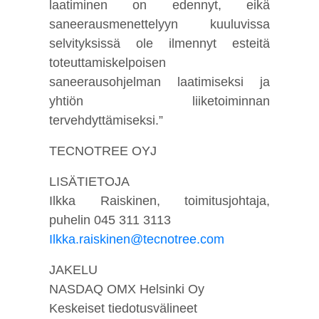
laatiminen on edennyt, eikä
saneerausmenettelyyn kuuluvissa
selvityksissä ole ilmennyt esteitä
toteuttamiskelpoisen
saneerausohjelman laatimiseksi ja
yhtiön liiketoiminnan
tervehdyttämiseksi.”
TECNOTREE OYJ
LISÄTIETOJA
Ilkka Raiskinen, toimitusjohtaja,
puhelin 045 311 3113
Ilkka.raiskinen@tecnotree.com
JAKELU
NASDAQ OMX Helsinki Oy
Keskeiset tiedotusvälineet