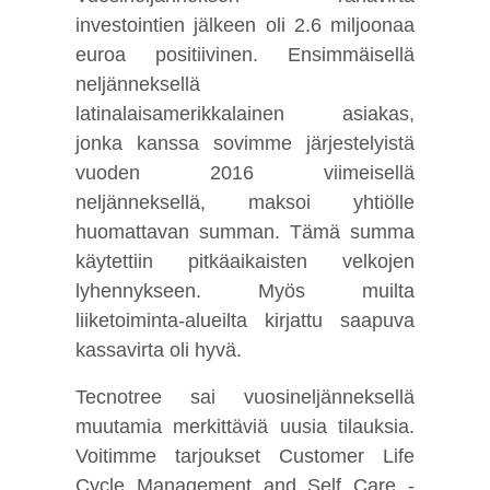
investointien jälkeen oli 2.6 miljoonaa
euroa positiivinen. Ensimmäisellä
neljänneksellä
latinalaisamerikkalainen asiakas,
jonka kanssa sovimme järjestelyistä
vuoden 2016 viimeisellä
neljänneksellä, maksoi yhtiölle
huomattavan summan. Tämä summa
käytettiin pitkäaikaisten velkojen
lyhennykseen. Myös muilta
liiketoiminta-alueilta kirjattu saapuva
kassavirta oli hyvä.
Tecnotree sai vuosineljänneksellä
muutamia merkittäviä uusia tilauksia.
Voitimme tarjoukset Customer Life
Cycle Management and Self Care -