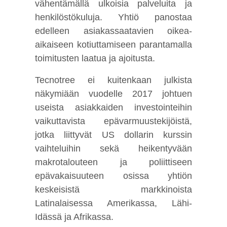
vähentämällä ulkoisia palveluita ja
henkilöstökuluja. Yhtiö panostaa
edelleen asiakassaatavien oikea-
aikaiseen kotiuttamiseen parantamalla
toimitusten laatua ja ajoitusta.
Tecnotree ei kuitenkaan julkista
näkymiään vuodelle 2017 johtuen
useista asiakkaiden investointeihin
vaikuttavista epävarmuustekijöistä,
jotka liittyvät US dollarin kurssin
vaihteluihin sekä heikentyvään
makrotalouteen ja poliittiseen
epävakaisuuteen osissa yhtiön
keskeisistä markkinoista
Latinalaisessa Amerikassa, Lähi-
Idässä ja Afrikassa.