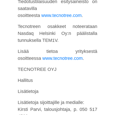
Tiedotustilaisuuden esitysaineisto on
saatavilla
osoitteesta
www.tecnotree.com
.
Tecnotreen osakkeet noteerataan
Nasdaq Helsinki Oy:n päälistalla
tunnuksella TEM1V.
Lisää tietoa yrityksestä
osoitteessa
www.tecnotree.com
.
TECNOTREE OYJ
Hallitus
Lisätietoja
Lisätietoja sijoittajille ja medialle:
Kirsti Parvi, talousjohtaja, p. 050 517