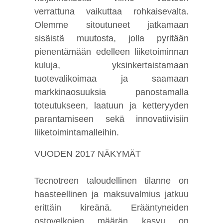
verrattuna vaikuttaa rohkaisevalta.
Olemme sitoutuneet jatkamaan
sisäistä muutosta, jolla pyritään
pienentämään edelleen liiketoiminnan
kuluja, yksinkertaistamaan
tuotevalikoimaa ja saamaan
markkinaosuuksia panostamalla
toteutukseen, laatuun ja ketteryyden
parantamiseen sekä innovatiivisiin
liiketoimintamalleihin.
VUODEN 2017 NÄKYMÄT
Tecnotreen taloudellinen tilanne on
haasteellinen ja maksuvalmius jatkuu
erittäin kireänä. Erääntyneiden
ostovelkojen määrän kasvu on