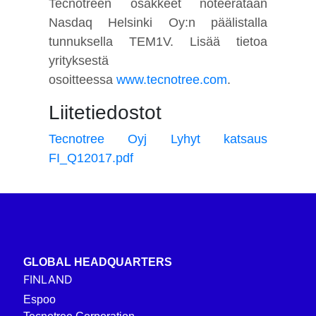
Tecnotreen osakkeet noteerataan
Nasdaq Helsinki Oy:n päälistalla
tunnuksella TEM1V. Lisää tietoa
yrityksestä
osoitteessa
www.tecnotree.com
.
Liitetiedostot
Tecnotree Oyj Lyhyt katsaus
FI_Q12017.pdf
GLOBAL HEADQUARTERS
FINLAND
Espoo