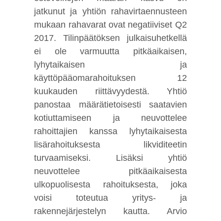
jatkunut ja yhtiön rahavirtaennusteen
mukaan rahavarat ovat negatiiviset Q2
2017. Tilinpäätöksen julkaisuhetkellä
ei ole varmuutta pitkäaikaisen,
lyhytaikaisen ja
käyttöpääomarahoituksen 12
kuukauden riittävyydestä. Yhtiö
panostaa määrätietoisesti saatavien
kotiuttamiseen ja neuvottelee
rahoittajien kanssa lyhytaikaisesta
lisärahoituksesta likviditeetin
turvaamiseksi. Lisäksi yhtiö
neuvottelee pitkäaikaisesta
ulkopuolisesta rahoituksesta, joka
voisi toteutua yritys- ja
rakennejärjestelyn kautta. Arvio