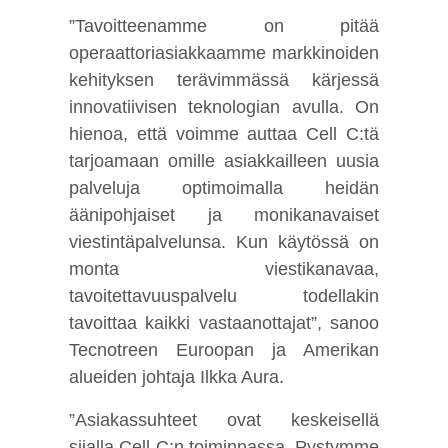
”Tavoitteenamme on pitää
operaattoriasiakkaamme markkinoiden
kehityksen terävimmässä kärjessä
innovatiivisen teknologian avulla. On
hienoa, että voimme auttaa Cell C:tä
tarjoamaan omille asiakkailleen uusia
palveluja optimoimalla heidän
äänipohjaiset ja monikanavaiset
viestintäpalvelunsa. Kun käytössä on
monta viestikanavaa,
tavoitettavuuspalvelu todellakin
tavoittaa kaikki vastaanottajat”, sanoo
Tecnotreen Euroopan ja Amerikan
alueiden johtaja Ilkka Aura.
”Asiakassuhteet ovat keskeisellä
sijalla Cell C:n toiminnassa. Pystymme