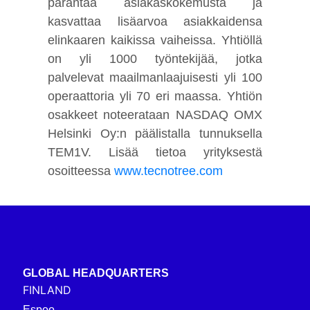
parantaa asiakaskokemusta ja
kasvattaa lisäarvoa asiakkaidensa
elinkaaren kaikissa vaiheissa. Yhtiöllä
on yli 1000 työntekijää, jotka
palvelevat maailmanlaajuisesti yli 100
operaattoria yli 70 eri maassa. Yhtiön
osakkeet noteerataan NASDAQ OMX
Helsinki Oy:n päälistalla tunnuksella
TEM1V. Lisää tietoa yrityksestä
osoitteessa
www.tecnotree.com
GLOBAL HEADQUARTERS
FINLAND
Espoo