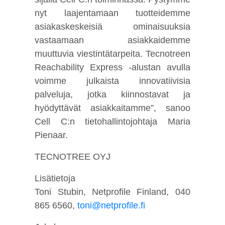
nyt laajentamaan tuotteidemme
asiakaskeskeisiä ominaisuuksia
vastaamaan asiakkaidemme
muuttuvia viestintätarpeita. Tecnotreen
Reachability Express -alustan avulla
voimme julkaista innovatiivisia
palveluja, jotka kiinnostavat ja
hyödyttävät asiakkaitamme”, sanoo
Cell C:n tietohallintojohtaja Maria
Pienaar.
TECNOTREE OYJ
Lisätietoja
Toni Stubin, Netprofile Finland, 040
865 6560,
toni@netprofile.fi