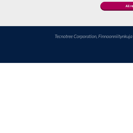
All r
Tecnotree Corporation, Finnoonniitynkuj