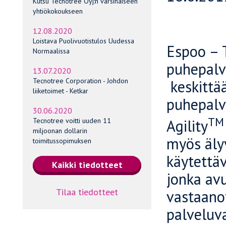
Kutsu Tecnotree Oyj:n varsinaiseen
yhtiökokoukseen
12.08.2020
Loistava Puolivuotistulos Uudessa
Espoo – 
Normaalissa
puhepalv
13.07.2020
Tecnotree Corporation - Johdon
keskittää
liiketoimet - Ketkar
puhepalve
30.06.2020
TM
Agility
Tecnotree voitti uuden 11
miljoonan dollarin
myös äly
toimitussopimuksen
käytettä
jonka avu
Tilaa tiedotteet
vastaano
palveluva