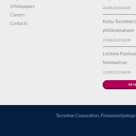
Whitepapers
24.08.2020 06:00
Careers
Kutsu Tecnotree O
Contacts
yhtiökokoukseen
19.08.2020 18:00
Loistava Puolivu
Normaalissa
12.08.2020 06:00
All r
Tecnotree Corporation, Finnoonniitynkuj