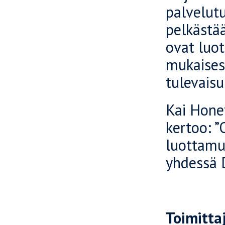
palvelut
pelkästää
ovat luo
mukaisest
tulevaisu
Kai Honet
kertoo: 
luottamu
yhdessä D
Toimittaj