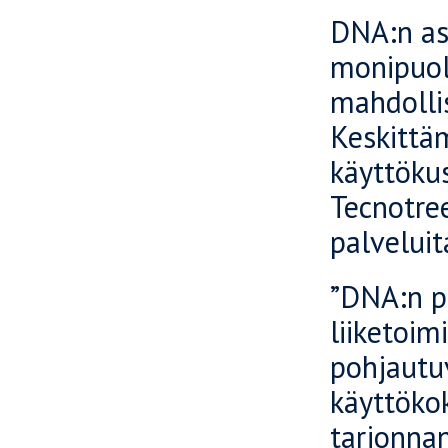
DNA:n asi
monipuol
mahdollis
Keskittä
käyttökus
Tecnotre
palveluit
”DNA:n p
liiketoi
pohjautu
käyttöko
tarjonna