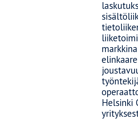
laskutuks
sisältöli
tietoliik
liiketoim
markkinap
elinkaare
joustavuu
työntekij
operaatt
Helsinki 
yritykses