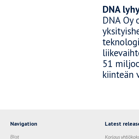
DNA lyhy
DNA Oy o
yksityishe
teknologi
liikevaih
51 miljoo
kiinteän 
Navigation
Latest releas
Blog
Korjaus yhtiökok