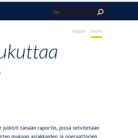
English
Suomi
ukuttaa
a
 julkisti tänään raportin, jossa selvitetään
losten mukaan asiakkaiden ja operaattorien