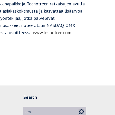
kkinapaikkoja. Tecnotreen ratkaisujen avulla
taa asiakaskokemusta ja kasvattaa lisäarvoa
työntekijää, jotka palvelevat
htiön osakkeet noteerataan NASDAQ OMX
sestä osoitteessa
www.tecnotree.com
.
Search