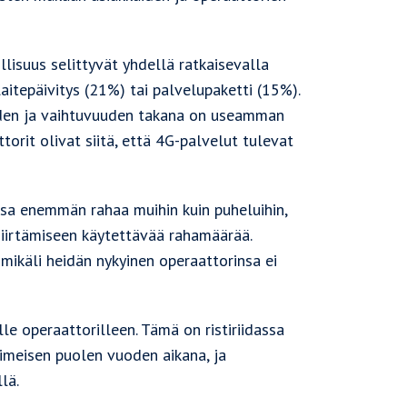
lisuus selittyvät yhdellä ratkaisevalla
 laitepäivitys (21%) tai palvelupaketti (15%).
uuden ja vaihtuvuuden takana on useamman
torit olivat siitä, että 4G-palvelut tulevat
nsa enemmän rahaa muihin kuin puheluihin,
siirtämiseen käytettävää rahamäärää.
 mikäli heidän nykyinen operaattorinsa ei
le operaattorilleen. Tämä on ristiriidassa
iimeisen puolen vuoden aikana, ja
lä.