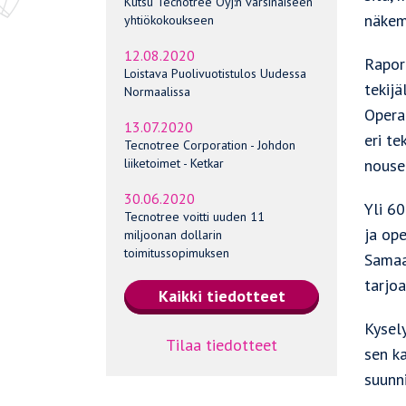
Kutsu Tecnotree Oyj:n varsinaiseen
näkem
yhtiökokoukseen
12.08.2020
Rapor
Loistava Puolivuotistulos Uudessa
tekijä
Normaalissa
Opera
13.07.2020
eri te
Tecnotree Corporation - Johdon
nousem
liiketoimet - Ketkar
30.06.2020
Yli 6
Tecnotree voitti uuden 11
ja op
miljoonan dollarin
toimitussopimuksen
Samaan
tarjo
Kysely
Tilaa tiedotteet
sen ka
suunn