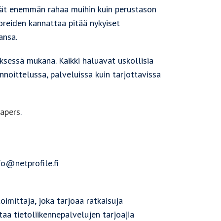
ävät enemmän rahaa muihin kuin perustason
oreiden kannattaa pitää nykyiset
ansa.
yksessä mukana. Kaikki haluavat uskollisia
nnoittelussa, palveluissa kuin tarjottavissa
apers
.
fo@netprofile.fi
imittaja, joka tarjoaa ratkaisuja
taa tietoliikennepalvelujen tarjoajia