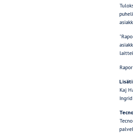
Tulok
puhel
asiakk
"Rapor
asiakk
laitte
Rapor
Lisät
Kaj H
Ingrid
Tecno
Tecnot
palvel