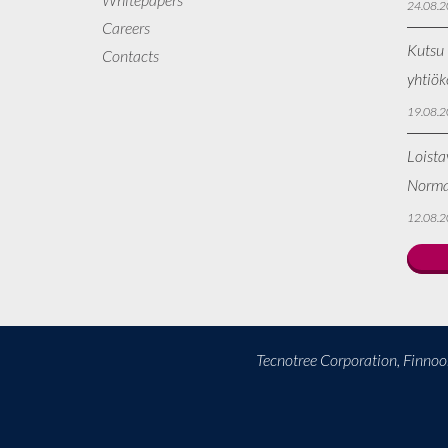
24.08.2
Careers
Kutsu 
Contacts
yhtiö
19.08.2
Loista
Norma
12.08.2
Tecnotree Corporation, Finno