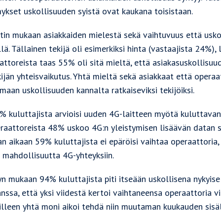
ykset uskollisuuden syistä ovat kaukana toisistaan.
tin mukaan asiakkaiden mielestä sekä vaihtuvuus että uskol
llä. Tällainen tekijä oli esimerkiksi hinta (vastaajista 24%),
attoreista taas 55% oli sitä mieltä, että asiakasuskollis
kijän yhteisvaikutus. Yhtä mieltä sekä asiakkaat että operaat
aan uskollisuuden kannalta ratkaiseviksi tekijöiksi.
0% kuluttajista arvioisi uuden 4G-laitteen myötä kuluttava
eraattoreista 48% uskoo 4G:n yleistymisen lisäävän datan 
 aikaan 59% kuluttajista ei epäröisi vaihtaa operaattoria,
a mahdollisuutta 4G-yhteyksiin.
n mukaan 94% kuluttajista piti itseään uskollisena nykyisel
nssa, että yksi viidestä kertoi vaihtaneensa operaattoria v
illeen yhtä moni aikoi tehdä niin muutaman kuukauden sisäl