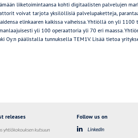
ämään liiketoimintaansa kohti digitaalisten palvelujen mar
ttorit voivat tarjota yksilöllisiä palvelupaketteja, paran
aidensa elinkaaren kaikissa vaiheissa. Yhtiöllä on yli 1100 
manlaajuisesti yli 100 operaattoria yli 70 eri maassa. Y
nki Oy:n päälistalla tunnuksella TEM1V. Lisää tietoa yrityk
st releases
Follow us on
LinkedIn
s yhtiökokouksen kutsuun