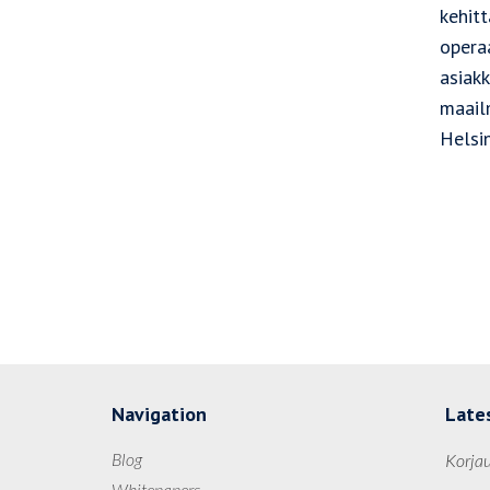
kehitt
operaa
asiakk
maail
Helsi
Navigation
Late
Blog
Korjau
Whitepapers