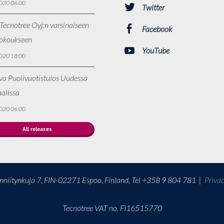
020 06:00
Twitter
Tecnotree Oyj:n varsinaiseen
Facebook
kokoukseen
YouTube
020 18:00
va Puolivuotistulos Uudessa
alissa
020 06:00
All releases
onniitynkuja 7, FIN-02271 Espoo, Finland, Tel +358 9 804 781
|
Priva
Tecnotree VAT no. FI16515770