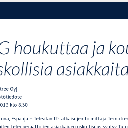
G houkuttaa ja ko
skollisia asiakkait
tree Oyj
stötiedote
2013 klo 8.30
ona, Espanja – Telealan IT-ratkaisujen toimittaja Tecnotree
miten teleoperaattorien asiakkaiden uskollisuus syntyy. Tu