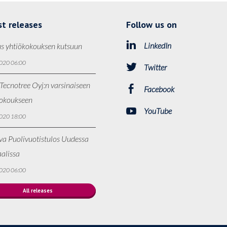
st releases
Follow us on
LinkedIn
s yhtiökokouksen kutsuun
020 06:00
Twitter
Tecnotree Oyj:n varsinaiseen
Facebook
kokoukseen
YouTube
020 18:00
va Puolivuotistulos Uudessa
alissa
020 06:00
All releases