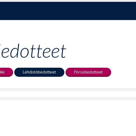
iedotteet
kki
Lehdistötiedotteet
Pörssitiedotteet