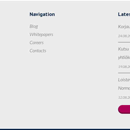
Navigation
Late
Blog
Korjau
Whitepapers
24.08.2
Careers
Kutsu 
Contacts
yhtiö
19.08.2
Loista
Norma
12.08.2