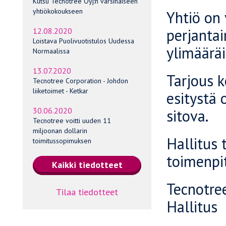
Kutsu Tecnotree Oyj:n varsinaiseen
yhtiökokoukseen
Yhtiö on 
perjanta
12.08.2020
Loistava Puolivuotistulos Uudessa
ylimääräi
Normaalissa
13.07.2020
Tarjous k
Tecnotree Corporation - Johdon
liiketoimet - Ketkar
esitystä 
30.06.2020
sitova.
Tecnotree voitti uuden 11
miljoonan dollarin
Hallitus 
toimitussopimuksen
toimenpit
Tecnotre
Tilaa tiedotteet
Hallitus