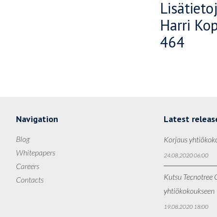
Lisätieto
Harri Ko
464
Navigation
Latest releas
Blog
Korjaus yhtiökok
Whitepapers
24.08.2020 06:00
Careers
Kutsu Tecnotree O
Contacts
yhtiökokoukseen
19.08.2020 18:00