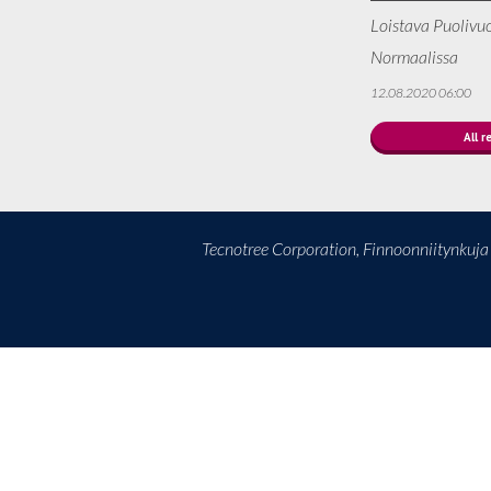
Loistava Puolivu
Normaalissa
12.08.2020 06:00
All r
Tecnotree Corporation, Finnoonniitynkuj