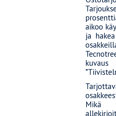
Tarjouks
prosentt
aikoo käy
ja hakea
osakkeil
Tecnotre
kuvaus 
”Tiiviste
Tarjott
osakkees
Mikä t
allekirj