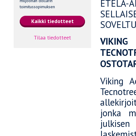
ETELÄ-
miljoonan dollarin
toimitussopimuksen
SELLAI
SOVELTU
Tilaa tiedotteet
VIKING
TECNOT
OSTOTAR
Viking A
Tecnotr
allekirj
jonka m
julkisen
laskemis