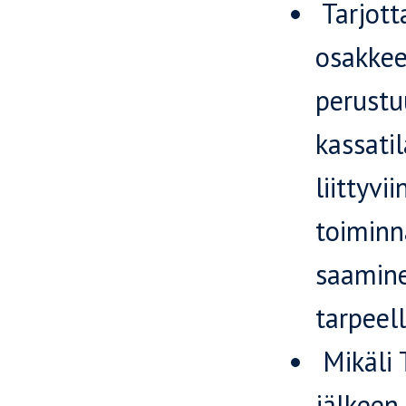
Tarjott
osakkee
perustu
kassati
liittyvi
toiminn
saamine
tarpeell
Mikäli 
jälkeen