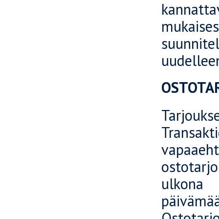
kannatta
mukaises
suunnitel
uudelleen
OSTOTAR
Tarjouks
Transakt
vapaaeht
ostotarj
ulkona 
päivämä
Ostotarj