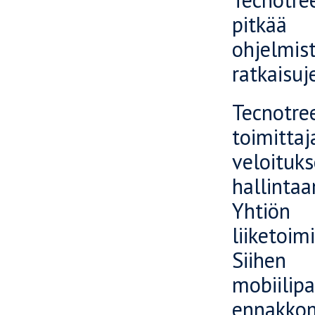
pitkää
ohjelmi
ratkaisu
Tecnotre
toimitta
veloituk
hallintaa
Yhtiön
liiketoim
Siihen 
mobiili
ennakko