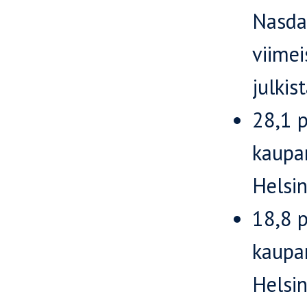
Nasdaq
viime
julkis
28,1 
kaupan
Helsin
18,8 
kaupan
Helsin