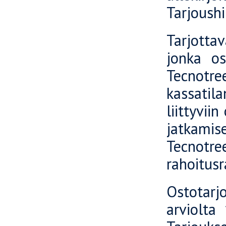
Tarjoush
Tarjottav
jonka os
Tecnotr
kassatil
liittyvii
jatkamis
Tecnotr
rahoitusr
Ostotar
arviolta