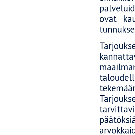
palveluid
ovat kau
tunnukse
Tarjouks
kannatt
maailmanl
taloudel
tekemä
Tarjoukse
tarvitta
päätöksi
arvokka