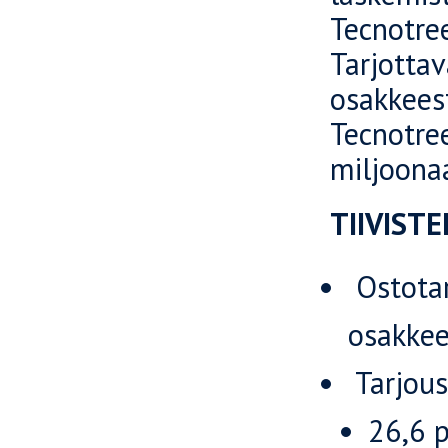
Tecnotre
Tarjott
osakkees
Tecnotr
miljoona
TIIVIST
Ostotar
osakkee
Tarjous
26,6 p