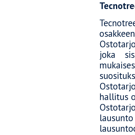
Tecnotre
Tecnotre
osakke
Ostotarj
joka sis
mukaise
suosituk
Ostotar
hallitus 
Ostotarjo
lausunto
lausunto