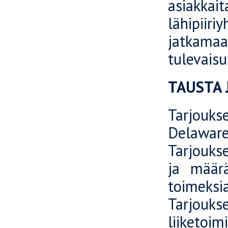
asiakkait
lähipiir
jatkamaa
tulevais
TAUSTA 
Tarjouks
Delawa
Tarjouks
ja määrä
toimek
Tarjouks
liiketoim