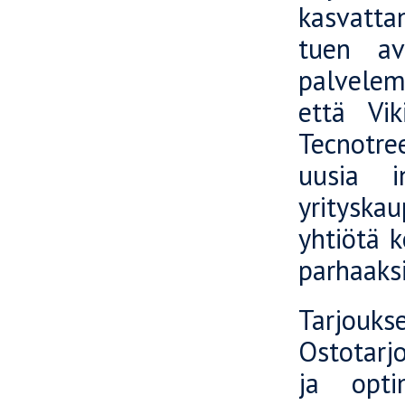
kasvatta
tuen av
palvele
että Vik
Tecnotre
uusia in
yrityska
yhtiötä 
parhaaksi
Tarjouk
Ostotarj
ja opti