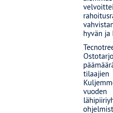
velvoit
rahoitus
vahvista
hyvän ja 
Tecnotr
Ostotarj
päämäärä
tilaajie
Kuljemm
vuoden 
lähipii
ohjelmi