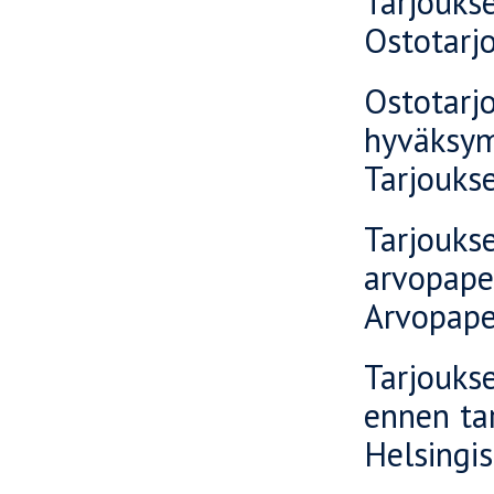
Tarjouk
Ostotarj
Ostotarjo
hyväksy
Tarjoukse
Tarjouks
arvop
Arvopape
Tarjouks
ennen tar
Helsingi