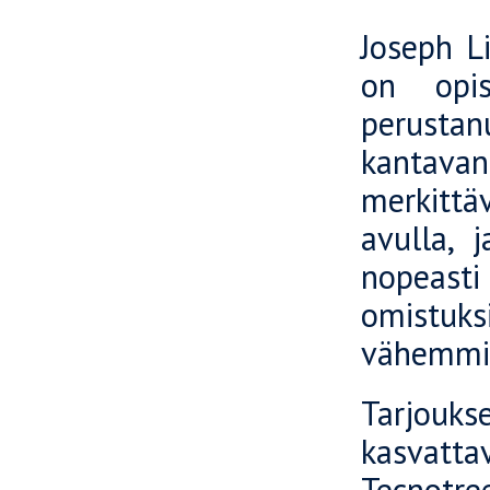
Joseph L
on opis
perustan
kantavan
merkittäv
avulla, 
nopeasti
omistuksi
vähemmist
Tarjoukse
kasvatt
Tecnotre