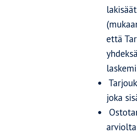
lakisäät
(mukaan
että Ta
yhdeksä
laskemi
Tarjouks
joka sis
Ostotar
arviolta