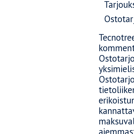
Tarjouk
Ostotar
Tecnotr
komment
Ostotar
yksimie
Ostotar
tietoliik
erikoist
kannatt
maksuva
aiemmast