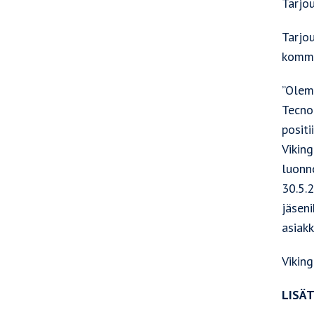
Tarjou
Tarjo
komme
”Olem
Tecno
positi
Viking
luonn
30.5.2
jäseni
asiak
Viking
LISÄT