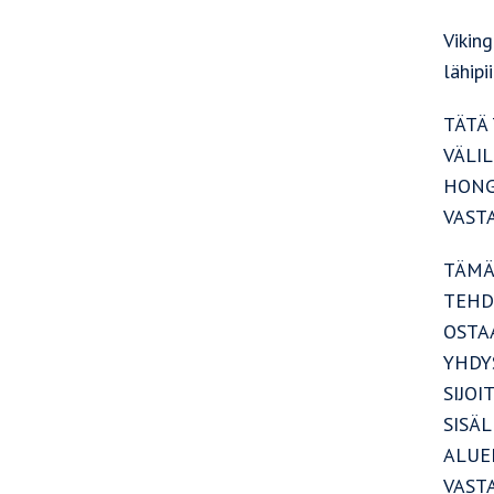
Vikin
lähipi
TÄTÄ 
VÄLIL
HONG
VAST
TÄMÄ
TEHD
OSTA
YHDY
SIJO
SISÄL
ALUE
VASTA