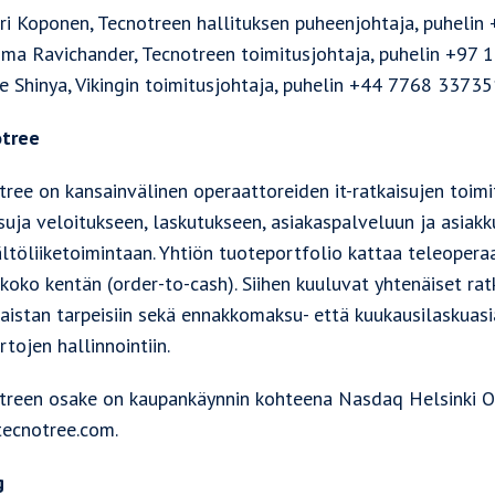
ri Koponen, Tecnotreen hallituksen puheenjohtaja, puheli
ma Ravichander, Tecnotreen toimitusjohtaja, puhelin +97 
e Shinya, Vikingin toimitusjohtaja, puhelin +44 7768 33735
tree
ree on kansainvälinen operaattoreiden it-ratkaisujen toimitt
suja veloitukseen, laskutukseen, asiakaspalveluun ja asiakk
ältöliiketoimintaan. Yhtiön tuoteportfolio kattaa teleopera
koko kentän (order-to-cash). Siihen kuuluvat yhtenäiset ratk
aistan tarpeisiin sekä ennakkomaksu- että kuukausilaskuasia
rtojen hallinnointiin.
treen osake on kaupankäynnin kohteena Nasdaq Helsinki Oy
ecnotree.com.
g