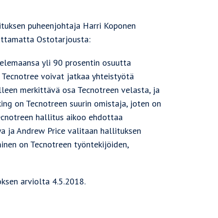
lituksen puheenjohtaja Harri Koponen
uttamatta Ostotarjousta:
telemaansa yli 90 prosentin osuutta
 Tecnotree voivat jatkaa yhteistyötä
elleen merkittävä osa Tecnotreen velasta, ja
king on Tecnotreen suurin omistaja, joten on
ecnotreen hallitus aikoo ehdottaa
ya ja Andrew Price valitaan hallituksen
minen on Tecnotreen työntekijöiden,
oksen arviolta 4.5.2018.