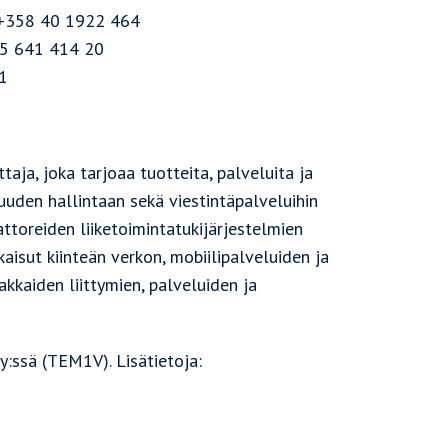
n +358 40 1922 464
15 641 414 20
1
aja, joka tarjoaa tuotteita, palveluita ja
uuden hallintaan sekä viestintäpalveluihin
attoreiden liiketoimintatukijärjestelmien
aisut kiinteän verkon, mobiilipalveluiden ja
kkaiden liittymien, palveluiden ja
:ssä (TEM1V). Lisätietoja: