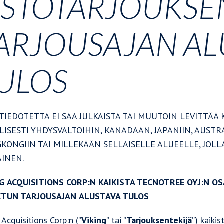
STOTARJOUKSE
ARJOUSAJAN AL
ULOS
TIEDOTETTA EI SAA JULKAISTA TAI MUUTOIN LEVITTÄÄ
LISESTI YHDYSVALTOIHIN, KANADAAN, JAPANIIN, AUSTR
KONGIIN TAI MILLEKÄÄN SELLAISELLE ALUEELLE, JOLL
AINEN.
NG ACQUISITIONS CORP:N KAIKISTA TECNOTREE OYJ:N 
ETUN TARJOUSAJAN
ALUSTAVA TULOS
 Acquisitions Corp:n (”
Viking
” tai ”
Tarjouksentekijä
”) kaikis