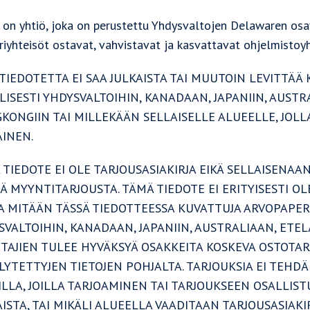
g on yhtiö, joka on perustettu Yhdysvaltojen Delawaren osav
iriyhteisöt ostavat, vahvistavat ja kasvattavat ohjelmistoy
TIEDOTETTA EI SAA JULKAISTA TAI MUUTOIN LEVITTÄÄ
LISESTI YHDYSVALTOIHIN, KANADAAN, JAPANIIN, AUSTR
KONGIIN TAI MILLEKÄÄN SELLAISELLE ALUEELLE, JOLL
AINEN.
 TIEDOTE EI OLE TARJOUSASIAKIRJA EIKÄ SELLAISENA
Ä MYYNTITARJOUSTA. TÄMÄ TIEDOTE EI ERITYISESTI O
A MITÄÄN TÄSSÄ TIEDOTTEESSA KUVATTUJA ARVOPAPER
SVALTOIHIN, KANADAAN, JAPANIIN, AUSTRALIAAN, ETE
ITTAJIEN TULEE HYVÄKSYÄ OSAKKEITA KOSKEVA OSTOTA
LYTETTYJEN TIETOJEN POHJALTA. TARJOUKSIA EI TEHDÄ
ILLA, JOILLA TARJOAMINEN TAI TARJOUKSEEN OSALLIS
ISTA, TAI MIKÄLI ALUEELLA VAADITAAN TARJOUSASIAKI