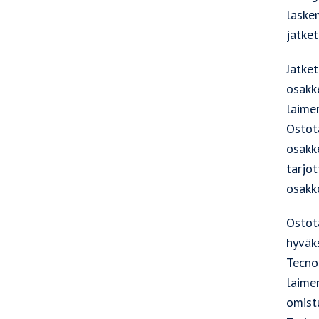
laskem
jatket
Jatke
osakk
laime
Ostot
osakk
tarjo
osakk
Ostot
hyväk
Tecno
laime
omist