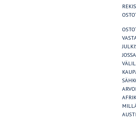
REKI
OSTO
OSTOT
VASTA
JULK
JOSSA
VÄLI
KAUP
SÄHK
ARVO
AFRIK
MILLÄ
AUST