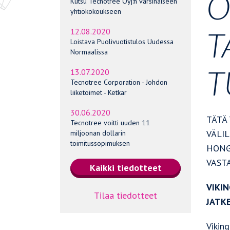
O
Kutsu Tecnotree Oyj:n varsinaiseen
yhtiökokoukseen
T
12.08.2020
Loistava Puolivuotistulos Uudessa
Normaalissa
T
13.07.2020
Tecnotree Corporation - Johdon
liiketoimet - Ketkar
30.06.2020
TÄTÄ 
Tecnotree voitti uuden 11
VÄLIL
miljoonan dollarin
toimitussopimuksen
HONG
VAST
VIKI
Tilaa tiedotteet
JATK
Viking