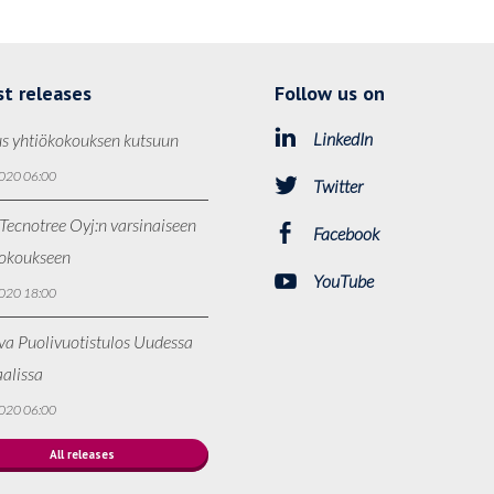
st releases
Follow us on
LinkedIn
s yhtiökokouksen kutsuun
020 06:00
Twitter
Tecnotree Oyj:n varsinaiseen
Facebook
kokoukseen
YouTube
020 18:00
va Puolivuotistulos Uudessa
alissa
020 06:00
All releases