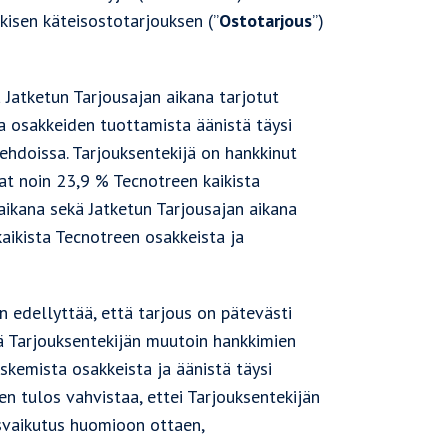
kisen käteisostotarjouksen (”
Ostotarjous
”)
 Jatketun Tarjousajan aikana tarjotut
a osakkeiden tuottamista äänistä täysi
hdoissa. Tarjouksentekijä on hankkinut
at noin 23,9 % Tecnotreen kaikista
aikana sekä Jatketun Tarjousajan aikana
aikista Tecnotreen osakkeista ja
 edellyttää, että tarjous on pätevästi
ä Tarjouksentekijän muutoin hankkimien
skemista osakkeista ja äänistä täysi
n tulos vahvistaa, ettei Tarjouksentekijän
svaikutus huomioon ottaen,