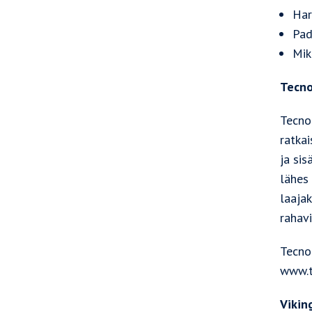
Har
Pad
Mik
Tecno
Tecnot
ratkai
ja sis
lähes 
laajak
rahavi
Tecno
www.t
Vikin