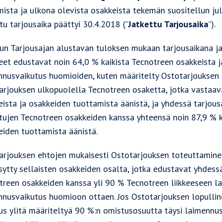
ista ja ulkona olevista osakkeista tekemän suositellun jul
tu tarjousaika päättyi 30.4.2018 (”
Jatkettu Tarjousaika
”).
tun Tarjousajan alustavan tuloksen mukaan tarjousaikana ja
eet edustavat noin 64,0 % kaikista Tecnotreen osakkeista j
nnusvaikutus huomioiden, kuten määritelty Ostotarjouksen e
arjouksen ulkopuolella Tecnotreen osaketta, jotka vastaav
eista ja osakkeiden tuottamista äänistä, ja yhdessä tarjous
ttujen Tecnotreen osakkeiden kanssa yhteensä noin 87,9 % k
eiden tuottamista äänistä.
arjouksen ehtojen mukaisesti Ostotarjouksen toteuttaminen
sytty sellaisten osakkeiden osalta, jotka edustavat yhdess
treen osakkeiden kanssa yli 90 % Tecnotreen liikkeeseen la
nnusvaikutus huomioon ottaen. Jos Ostotarjouksen lopulline
us ylitä määriteltyä 90 %:n omistusosuutta täysi laimennu