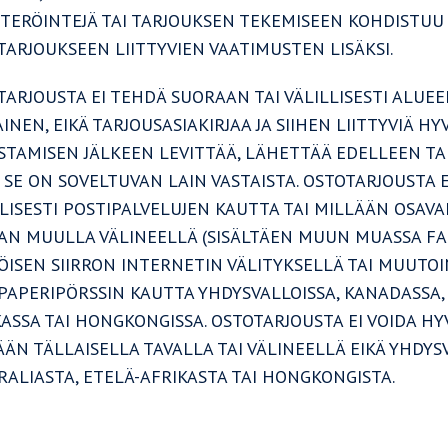
STERÖINTEJÄ TAI TARJOUKSEN TEKEMISEEN KOHDISTUU
TARJOUKSEEN LIITTYVIEN VAATIMUSTEN LISÄKSI.
ARJOUSTA EI TEHDÄ SUORAAN TAI VÄLILLISESTI ALUEE
INEN, EIKÄ TARJOUSASIAKIRJAA JA SIIHEN LIITTYVIÄ 
ISTAMISEN JÄLKEEN LEVITTÄÄ, LÄHETTÄÄ EDELLEEN TAI
 SE ON SOVELTUVAN LAIN VASTAISTA. OSTOTARJOUSTA E
LLISESTI POSTIPALVELUJEN KAUTTA TAI MILLÄÄN OSAVA
AN MUULLA VÄLINEELLÄ (SISÄLTÄEN MUUN MUASSA FAK
ÖISEN SIIRRON INTERNETIN VÄLITYKSELLÄ TAI MUUTOI
PAPERIPÖRSSIN KAUTTA YHDYSVALLOISSA, KANADASSA, J
ASSA TAI HONGKONGISSA. OSTOTARJOUSTA EI VOIDA HY
ÄN TÄLLAISELLA TAVALLA TAI VÄLINEELLÄ EIKÄ YHDYSV
RALIASTA, ETELÄ-AFRIKASTA TAI HONGKONGISTA.