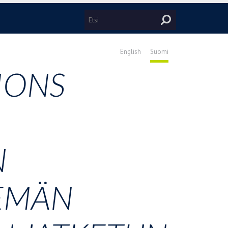
English
Suomi
IONS
N
KEMÄN