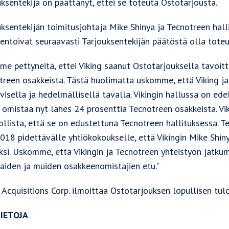
ksentekijä on päättänyt, ettei se toteuta Ostotarjousta.
uksentekijän toimitusjohtaja Mike Shinya ja Tecnotreen hal
ntoivat seuraavasti Tarjouksentekijän päätöstä olla tote
me pettyneitä, ettei Viking saanut Ostotarjouksella tavoit
treen osakkeista. Tästä huolimatta uskomme, että Viking ja
ivisella ja hedelmällisellä tavalla. Vikingin hallussa on ed
 omistaa nyt lähes 24 prosenttia Tecnotreen osakkeista. Vi
ollista, että se on edustettuna Tecnotreen hallituksessa. T
018 pidettävälle yhtiökokoukselle, että Vikingin Mike Shin
ksi. Uskomme, että Vikingin ja Tecnotreen yhteistyön jatku
kaiden ja muiden osakkeenomistajien etu.”
 Acquisitions Corp. ilmoittaa Ostotarjouksen lopullisen tul
IETOJA