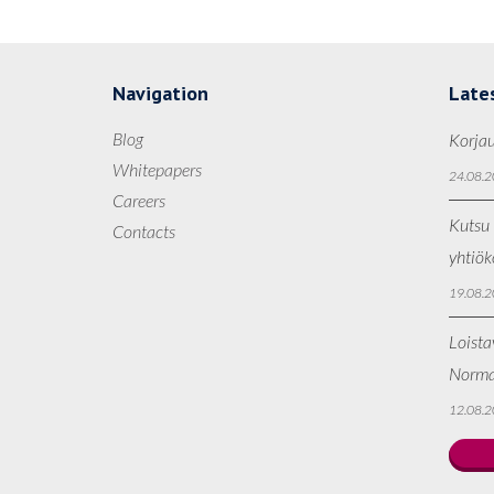
Navigation
Late
Blog
Korjau
Whitepapers
24.08.2
Careers
Kutsu 
Contacts
yhtiö
19.08.2
Loista
Norma
12.08.2