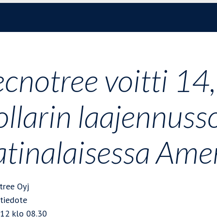
ecnotree voitti 14
ollarin laajennus
atinalaisessa Ame
tree Oyj
itiedote
012 klo 08.30