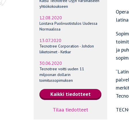
Kutsu Tecnotree Oyj:n varsinaiseen
yhtiökokoukseen
Opera
12.08.2020
latin
Loistava Puolivuotistulos Uudessa
Normaalissa
Sopim
13.07.2020
toimi
Tecnotree Corporation - Johdon
ja puh
liiketoimet - Ketkar
sopimu
30.06.2020
Tecnotree voitti uuden 11
“Lati
miljoonan dollarin
palve
toimitussopimuksen
merki
Tecno
Tilaa tiedotteet
TECN