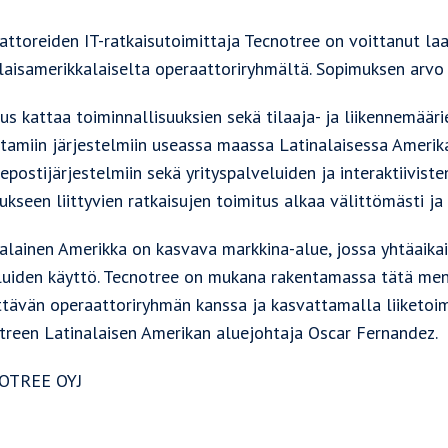
attoreiden IT-ratkaisutoimittaja Tecnotree on voittanut l
alaisamerikkalaiselta operaattoriryhmältä. Sopimuksen arvo
us kattaa toiminnallisuuksien sekä tilaaja- ja liikennemää
ttamiin järjestelmiin useassa maassa Latinalaisessa Amerik
epostijärjestelmiin sekä yrityspalveluiden ja interaktiivist
kseen liittyvien ratkaisujen toimitus alkaa välittömästi ja
nalainen Amerikka on kasvava markkina-alue, jossa yhtäaikai
luiden käyttö. Tecnotree on mukana rakentamassa tätä men
ttävän operaattoriryhmän kanssa ja kasvattamalla liiketo
treen Latinalaisen Amerikan aluejohtaja Oscar Fernandez.
OTREE OYJ