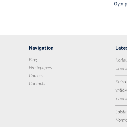
Oy:n 
Navigation
Late
Blog
Korjau
Whitepapers
24.08.2
Careers
Kutsu 
Contacts
yhtiö
19.08.2
Loista
Norma