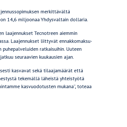
aajennussopimuksen merkittävältä
 on 14,6 miljoonaa Yhdysvaltain dollaria.
rien laajennukset Tecnotreen aiemmin
assa. Laajennukset liittyvät ennakkomaksu-
en puhepalveluiden ratkaisuihin. Uuteen
 jatkuu seuraavien kuukausien ajan.
sesti kasvavat sekä tilaajamäärät että
estystä tekemällä läheistä yhteistyötä
imintamme kasvuodotusten mukana”, toteaa