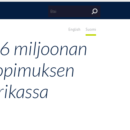
English
Suomi
,6 miljoonan
sopimuksen
rikassa