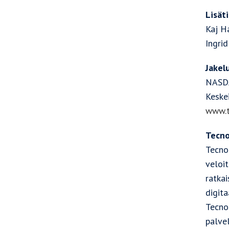
Lisät
Kaj H
Ingrid
Jakel
NASD
Keske
www.t
Tecno
Tecnot
veloit
ratkai
digita
Tecno
palve