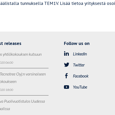
päälistalla tunnuksella TEM1V. Lisää tietoa yrityksestä os
st releases
Follow us on
LinkedIn
s yhtiökokouksen kutsuun
020 06:00
Twitter
Tecnotree Oyj:n varsinaiseen
Facebook
kokoukseen
YouTube
020 18:00
va Puolivuotistulos Uudessa
alissa