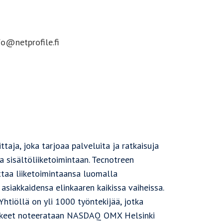
fo@netprofile.fi
taja, joka tarjoaa palveluita ja ratkaisuja
a sisältöliiketoimintaan. Tecnotreen
attaa liiketoimintaansa luomalla
asiakkaidensa elinkaaren kaikissa vaiheissa.
htiöllä on yli 1000 työntekijää, jotka
sakkeet noteerataan NASDAQ OMX Helsinki