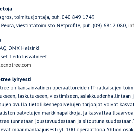
ietoja
agros, toimitusjohtaja, puh. 040 849 1749
 Peura, viestintätoimisto Netprofile, puh. (09) 6812 080,
in
u
AQ OMX Helsinki
iset tiedotusvälineet
ecnotree.com
tree lyhyesti
ree on kansainvälinen operaattoreiden IT-ratkaisujen toimit
ukseen, laskutukseen, viestimiseen, asiakkuudenhallintaan j
sujen avulla tietoliikennepalvelujen tarjoajat voivat kasv
alisten palvelujen markkinapaikkoja, ja kasvattaa lisäarvoa 
tree tunnetaan joustavuudestaan ja sitoutuneisuudestaan. Y
levat maailmanlaajuisesti yli 100 operaattoria. Yhtiön o