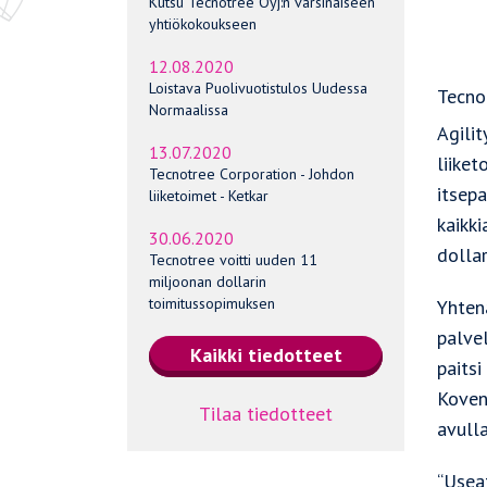
Kutsu Tecnotree Oyj:n varsinaiseen
yhtiökokoukseen
12.08.2020
Loistava Puolivuotistulos Uudessa
Tecno
Normaalissa
Agilit
13.07.2020
liiket
Tecnotree Corporation - Johdon
itsep
liiketoimet - Ketkar
kaikki
30.06.2020
dollar
Tecnotree voitti uuden 11
miljoonan dollarin
toimitussopimuksen
Yhten
palvel
paits
Kovent
Tilaa tiedotteet
avull
“Usea