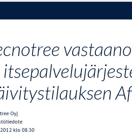
ecnotree vastaanot
a itsepalvelujärjes
äivitystilauksen Af
tree Oyj
stötiedote
.2012 klo 08.30