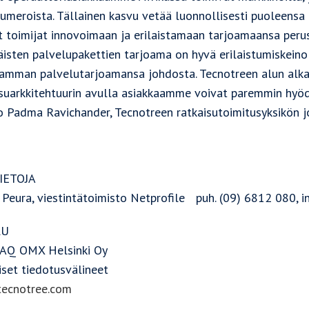
numeroista. Tällainen kasvu vetää luonnollisesti puoleensa
t toimijat innovoimaan ja erilaistamaan tarjoamaansa perusp
äisten palvelupakettien tarjoama on hyvä erilaistumiskeino 
amman palvelutarjoamansa johdosta. Tecnotreen alun alkae
isuarkkitehtuurin avulla asiakkaamme voivat paremmin hyödy
o Padma Ravichander, Tecnotreen ratkaisutoimitusyksikön j
IETOJA
 Peura, viestintätoimisto Netprofile puh. (09) 6812 080, i
LU
Q OMX Helsinki Oy
iset tiedotusvälineet
ecnotree.com