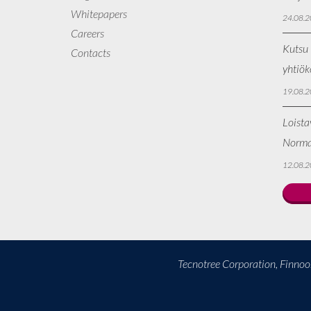
Whitepapers
24.08.2
Careers
Kutsu 
Contacts
yhtiö
19.08.2
Loista
Norma
12.08.2
Tecnotree Corporation, Finno