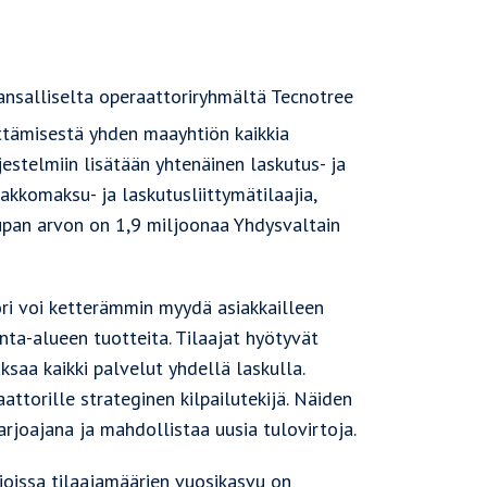
ansalliselta operaattoriryhmältä Tecnotree
ittämisestä yhden maayhtiön kaikkia
jestelmiin lisätään yhtenäinen laskutus- ja
kkomaksu- ja laskutusliittymätilaajia,
Kaupan arvon on 1,9 miljoonaa Yhdysvaltain
ori voi ketterämmin myydä asiakkailleen
nta-alueen tuotteita. Tilaajat hyötyvät
aa kaikki palvelut yhdellä laskulla.
ttorille strateginen kilpailutekijä. Näiden
rjoajana ja mahdollistaa uusia tulovirtoja.
joissa tilaajamäärien vuosikasvu on