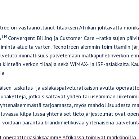
tree on vastaanottanut tilauksen Afrikan johtavalta monik
TM
y
Convergent Billing ja Customer Care –ratkaisujen päiv
oiminta-alueita varten. Tecnotreen aiemmin toimittamiin jär
alvelutoiminnallisuus palvelemaan matkapuhelinverkon enna
a kiinteän verkon tilaajia sekä WiMAX- ja ISP-asiakkaita. 
ia.
äisen laskutus- ja asiakaspalveluratkaisun avulla operaatt
upaketteja, jotka sisältävät yhden tai useamman liiketoimi
i yhtenäisemmästä tarjoamasta, myös mahdollisuudesta maks
uvassa kilpailussa yhtenäiset tietojärjestelmät ovat operaa
a voidaan parantaa brändimielikuvaa yhtenäisenä palvelunta
t operaattoriasiakkaamme Afrikassa toimivat markkinoilla, 