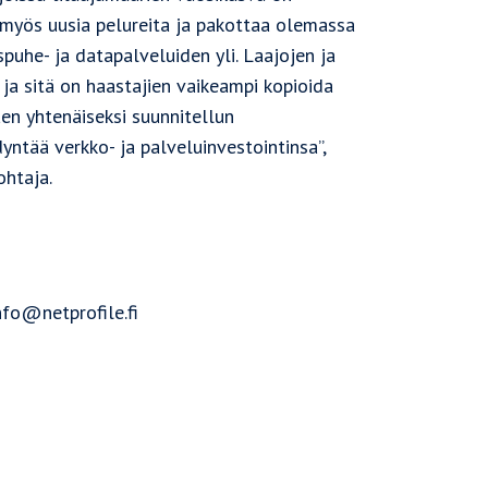
 myös uusia pelureita ja pakottaa olemassa
uhe- ja datapalveluiden yli. Laajojen ja
ja sitä on haastajien vaikeampi kopioida
n yhtenäiseksi suunnitellun
ntää verkko- ja palveluinvestointinsa”,
ohtaja.
nfo@netprofile.fi