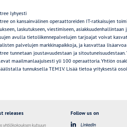
tree lyhyesti
ree on kansainvälinen operaattoreiden IT-ratkaisujen toimit
ukseen, laskutukseen, viestimiseen, asiakkuudenhallintaan j
sujen avulla tietoliikennepalvelujen tarjoajat voivat kasv
alisten palvelujen markkinapaikkoja, ja kasvattaa lisäarvoa 
tree tunnetaan joustavuudestaan ja sitoutuneisuudestaan. Y
levat maailmanlaajuisesti yli 100 operaattoria. Yhtiön o
päälistalla tunnuksella TEM1V. Lisää tietoa yrityksestä os
st releases
Follow us on
LinkedIn
s yhtiökokouksen kutsuun