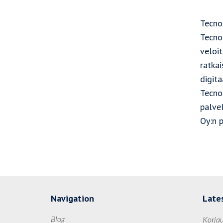
Tecno
Tecnot
veloit
ratkai
digita
Tecno
palve
Oy:n 
Navigation
Late
Blog
Korjau