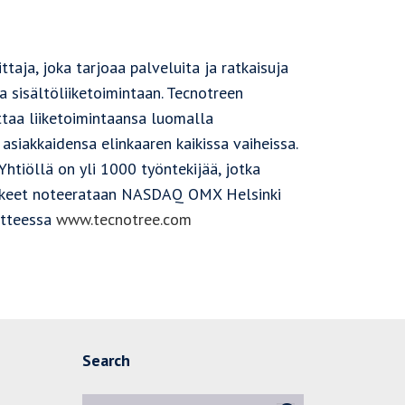
taja, joka tarjoaa palveluita ja ratkaisuja
a sisältöliiketoimintaan. Tecnotreen
attaa liiketoimintaansa luomalla
asiakkaidensa elinkaaren kaikissa vaiheissa.
htiöllä on yli 1000 työntekijää, jotka
sakkeet noteerataan NASDAQ OMX Helsinki
oitteessa
www.tecnotree.com
Search