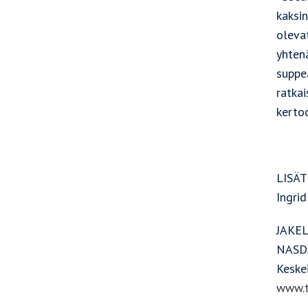
kaksi
oleva
yhten
suppe
ratka
kerto
LISÄT
Ingrid
JAKE
NASDA
Keske
www.t