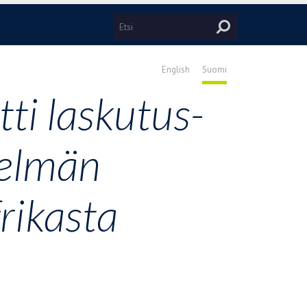
English
Suomi
ti laskutus-
telmän
rikasta