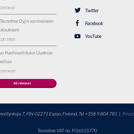
020 06:00
Twitter
Tecnotree Oyj:n varsinaiseen
Facebook
kokoukseen
YouTube
020 18:00
va Puolivuotistulos Uudessa
alissa
020 06:00
All releases
onniitynkuja 7, FIN-02271 Espoo, Finland, Tel +358 9 804 781
|
Priva
Tecnotree VAT no. FI16515770