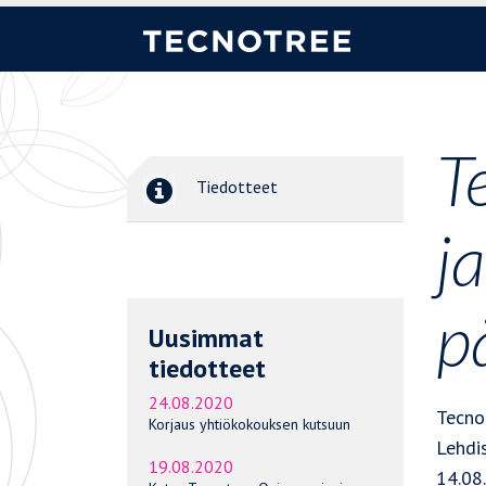
T
Tiedotteet
j
p
Uusimmat
tiedotteet
24.08.2020
Tecno
Korjaus yhtiökokouksen kutsuun
Lehdi
19.08.2020
14.08