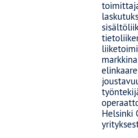
toimittaj
laskutuks
sisältöli
tietoliik
liiketoim
markkinap
elinkaare
joustavuu
työntekij
operaatt
Helsinki 
yritykse