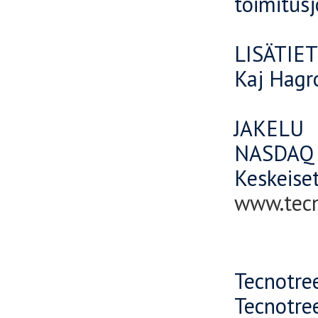
toimitusj
LISÄTIE
Kaj Hagr
JAKELU
NASDAQ 
Keskeiset
www.tec
Tecnotree
Tecnotree