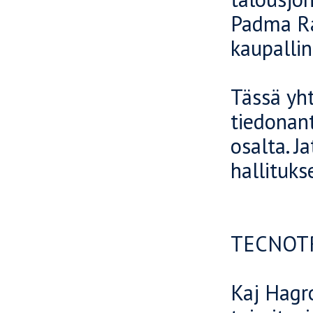
Padma Ra
kaupallin
Tässä yh
tiedonan
osalta. J
hallituks
TECNOTR
Kaj Hagr