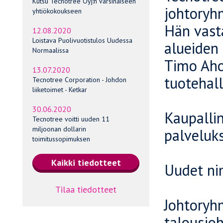
Kutsu Tecnotree Oyj:n varsinaiseen
johtoryhm
yhtiökokoukseen
Hän vasta
12.08.2020
Loistava Puolivuotistulos Uudessa
alueiden
Normaalissa
Timo Aho
13.07.2020
tuotehall
Tecnotree Corporation - Johdon
liiketoimet - Ketkar
30.06.2020
Kaupalli
Tecnotree voitti uuden 11
miljoonan dollarin
palveluk
toimitussopimuksen
Uudet ni
Tilaa tiedotteet
Johtoryh
talousjoh