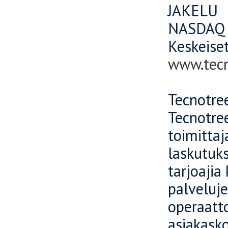
JAKELU
NASDAQ 
Keskeiset
www.tec
Tecnotree
Tecnotree
toimittaj
laskutuks
tarjoajia
palveluje
operaatto
asiakask