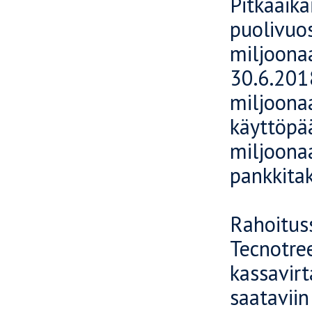
Pitkäaika
puolivuos
miljoonaa
30.6.2018
miljoona
käyttöpä
miljoonaa
pankkitak
Rahoitus
Tecnotree
kassavirt
saataviin