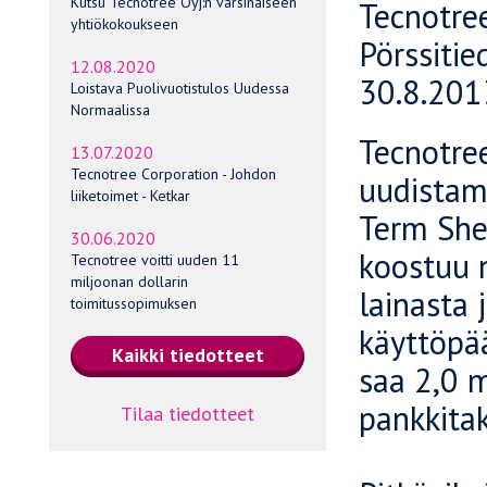
Kutsu Tecnotree Oyj:n varsinaiseen
Tecnotre
yhtiökokoukseen
Pörssitie
12.08.2020
30.8.201
Loistava Puolivuotistulos Uudessa
Normaalissa
Tecnotre
13.07.2020
Tecnotree Corporation - Johdon
uudistam
liiketoimet - Ketkar
Term She
30.06.2020
koostuu n
Tecnotree voitti uuden 11
miljoonan dollarin
lainasta 
toimitussopimuksen
käyttöpää
saa 2,0 
pankkitak
Tilaa tiedotteet