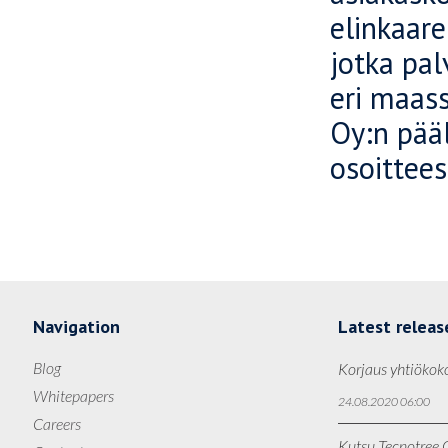
elinkaare
jotka pal
eri maas
Oy:n pääl
osoittee
Navigation
Latest releas
Blog
Korjaus yhtiökok
Whitepapers
24.08.2020 06:00
Careers
Kutsu Tecnotree O