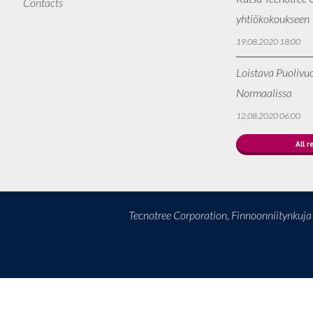
Contacts
yhtiökokoukseen
19.08.2020 18:00
Loistava Puolivu
Normaalissa
12.08.2020 06:00
All r
Tecnotree Corporation, Finnoonniitynkuj