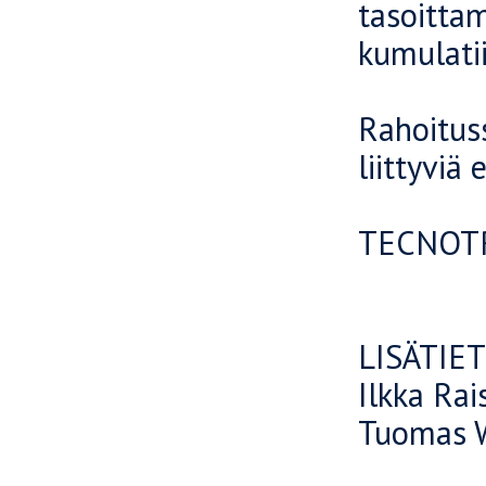
tasoitta
kumulatii
Rahoituss
liittyviä 
TECNOTR
LISÄTIE
Ilkka Rai
Tuomas W