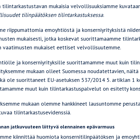
 tilintarkastustavan mukaisia velvollisuuksiamme kuvata
llisuudet tilinpäätöksen tilintarkastuksessa
.
e riippumattomia emoyhtiöstä ja konserniyrityksistä niid
musten mukaisesti, jotka koskevat suorittamaamme tilinta
n vaatimusten mukaiset eettiset velvollisuutemme.
tiölle ja konserniyrityksille suorittamamme muut kuin til
sityksemme mukaan olleet Suomessa noudatettavien, näitä 
ä ole suorittaneet EU-asetuksen 537/2014 5. artiklan 1 koh
tamamme muut kuin tilintarkastuspalvelut on esitetty konse
yksemme mukaan olemme hankkineet lausuntomme perustaks
uvaa tilintarkastusevidenssiä.
nnan jatkuvuuteen liittyvä olennainen epävarmuus
mme kiinnittää huomiota konsernitilinpäätöksen ja emoyhtiö