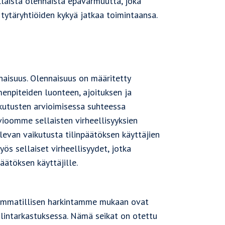
laista olennaista epävarmuutta, joka
 tytäryhtiöiden kykyä jatkaa toimintaansa.
isuus. Olennaisuus on määritetty
enpiteiden luonteen, ajoituksen ja
ikutusten arvioimisessa suhteessa
ioomme sellaisten virheellisyyksien
levan vaikutusta tilinpäätöksen käyttäjien
s sellaiset virheellisyydet, jotka
äätöksen käyttäjille.
a ammatillisen harkintamme mukaan ovat
ilintarkastuksessa. Nämä seikat on otettu