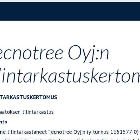
ecnotree Oyj:n
ilintarkastuskert
NTARKASTUSKERTOMUS
päätöksen tilintarkastus
nto
e tilintarkastaneet Tecnotree Oyj:n (y-tunnus 1651577-0) t