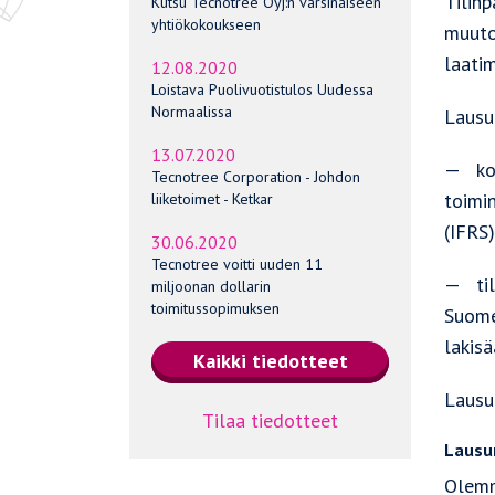
Tilin
Kutsu Tecnotree Oyj:n varsinaiseen
yhtiökokoukseen
muuto
laatim
12.08.2020
Loistava Puolivuotistulos Uudessa
Normaalissa
Lausu
13.07.2020
— kon
Tecnotree Corporation - Johdon
toimi
liiketoimet - Ketkar
(IFRS)
30.06.2020
Tecnotree voitti uuden 11
— til
miljoonan dollarin
toimitussopimuksen
Suome
lakisä
Lausun
Tilaa tiedotteet
Lausu
Olemm