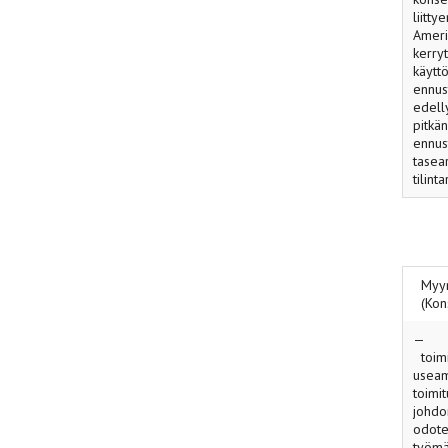
liitty
Ameri
kerry
käytt
ennus
edell
pitkä
ennust
tasea
tilint
Myynn
(Konse
— Yht
toimi
useam
toimi
johdon
odote
työmä