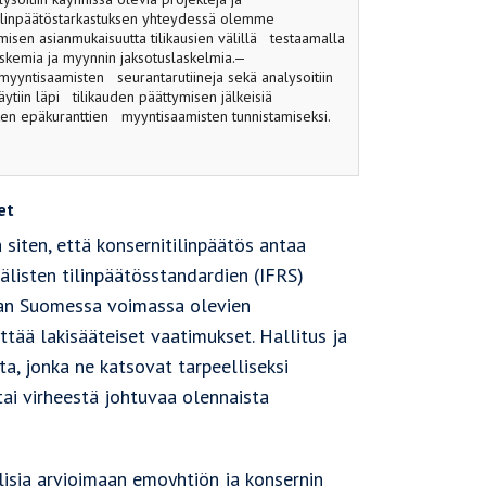
inpäätöstarkastuksen yhteydessä olemme
misen asianmukaisuutta tilikausien välillä testaamalla
ilaskemia ja myynnin jaksotuslaskelmia.—
 myynti­saamisten seurantarutiineja sekä analysoitiin
ytiin läpi tilikauden päättymisen jälkeisiä
ten epäkuranttien myyntisaamisten tunnistamiseksi.
et
 siten, että konsernitilinpäätös antaa
älisten tilinpäätösstandardien (IFRS)
kuvan Suomessa voimassa olevien
ttää lakisääteiset vaatimukset. Hallitus ja
a, jonka ne katsovat tarpeelliseksi
tai virheestä johtuvaa olennaista
llisia arvioimaan emoyhtiön ja konsernin