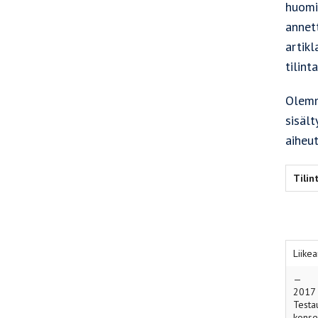
huomi
annet
artikl
tilint
Olemm
sisält
aiheut
Tilin
Liike
— Kon
2017 
Testa
konse