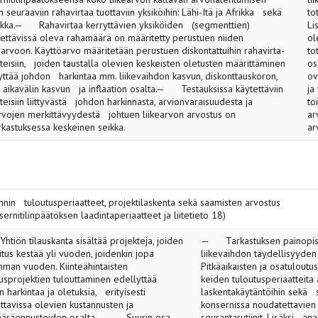
en seuraaviin rahavirtaa tuottaviin yksiköihin: Lähi-Itä ja Afrikka sekä
to
kka.— Rahavirtaa kerryttävien yksiköiden (segmenttien)
Li
tettävissä oleva rahamäärä on määritetty perustuen niiden
ol
öarvoon. Käyttöarvo määritetään perustuen diskontattuihin rahavirta­
to
teisiin, joiden taustalla olevien keskeisten oletusten määrittäminen
os
yttää johdon harkintaa mm. liikevaihdon kasvun, diskonttauskoron,
ov
n aikavälin kasvun ja inflaation osalta.— Testauksissa käytettäviin
ja
eisiin liittyvästä johdon harkinnasta, arvion­varaisuudesta ja
to
rvojen merkittä­vyydestä johtuen liikearvon arvostus on
ar
arkastuksessa keskeinen seikka.
ar
in tuloutusperiaatteet, projektilaskenta sekä saamisten arvostus
rnitilinpäätöksen laadintaperiaatteet ja liitetieto 18)
iön tilauskanta sisältää projekteja, joiden
— Tarkastuksen painopiste
tus kestää yli vuoden, joidenkin jopa
liikevaihdon täydellisyyd
man vuoden. Kiinteähintaisten
Pitkäaikaisten ja osatulout
tusprojektien tulouttaminen edellyttää
keiden tuloutusperiaatteita 
 harkintaa ja oletuksia, erityisesti
laskentakäytäntöihin sekä s
ttavissa olevien kustannusten ja
konsernissa noudatettavien 
äräennusteiden osalta. — Suurin osa
seurantarutiinit. Lisäksi ana