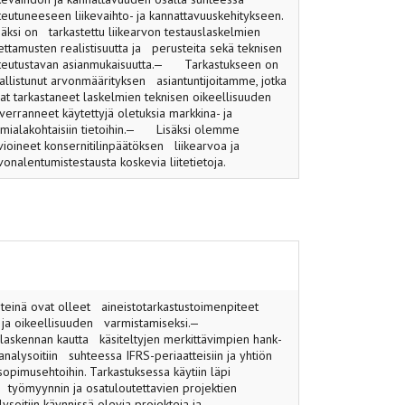
teutuneeseen liikevaihto- ja kannatta­vuuskehitykseen.
säksi on tarkastettu liikearvon testauslaskelmien
ettamusten realistisuutta ja perusteita sekä teknisen
teutustavan asianmukaisuutta.— Tarkastukseen on
allistunut arvonmäärityksen asiantuntijoitamme, jotka
at tarkastaneet laskelmien teknisen oikeel­lisuuden
 verranneet käytettyjä oletuksia markkina- ja
imialakohtaisiin tietoihin.— Lisäksi olemme
vioineet konserni­tilinpäätöksen liikearvoa ja
vonalentumistestausta koskevia liitetietoja.
inä ovat olleet aineistotarkastustoimenpiteet
en ja oikeellisuuden varmistamiseksi.—
uslaskennan kautta käsiteltyjen merkittävimpien hank­
analysoitiin suhteessa IFRS-periaatteisiin ja yhtiön
opimusehtoihin. Tarkastuksessa käytiin läpi
työmyynnin ja osatulou­tettavien projektien
lysoitiin käynnissä olevia projekteja ja