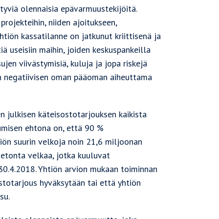
tyviä olennaisia epävarmuustekijöitä.
projekteihin, niiden ajoitukseen,
tiön kassatilanne on jatkunut kriittisenä ja
tiä useisiin maihin, joiden keskuspankeilla
en viivästymisiä, kuluja ja jopa riskejä
ön negatiivisen oman pääoman aiheuttama
 julkisen käteisostotarjouksen kaikista
tumisen ehtona on, että 90 %
iön suurin velkoja noin 21,6 miljoonan
detonta velkaa, jotka kuuluvat
y 30.4.2018. Yhtiön arvion mukaan toiminnan
stotarjous hyväksytään tai että yhtiön
su.