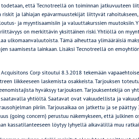
 todetaan, että Tecnotreellä on toiminnan jatkuvuuteen liit
 riskit ja lähiajan epävarmuustekijät liittyvät rahoitukseen, 
outus- ja myyntisaamisiin ja valuuttakurssien muutoksiin. Yh
riittävyys on merkittävin yksittäinen riski. Yhtiöllä on myyn
aa ulkomaanvaluutoista. Tämä aiheuttaa ylimääräisiä maksuj
jen saamisesta lainkaan. Lisäksi Tecnotreellä on emoyhti
g Acquisitons Corp sitoutui 8.3.2018 tekemään vapaaehtoisen
treen liikkeeseen laskemista osakkeista. Tarjouksen toteu
eenomistajista hyväksyy tarjouksen. Tarjouksentekijä on yht
 saatavalla yhtiöltä. Saatavat ovat vakuudellista ja vakuu
ausohjelman piiriin. Tarjousaikaa on jatkettu ja se päätty
vuus (going concern) perustuu näkemykseen, että julkinen o
an kassatilanteeseen löytyy lyhyellä aikavälillä muu ratkai