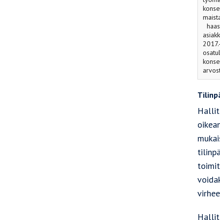
konse
maista
haas
asiak
2017.
osatu
konser
arvost
Tilinp
Hallit
oikean
mukais
tilinp
toimi
voidak
virhee
Hallit