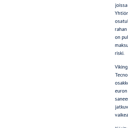
joissa
Yhtiön
osatul
rahan 
on pul
maksu
riski.
Vikin
Tecno
osakk
euron
saneer
jatku
vaikea