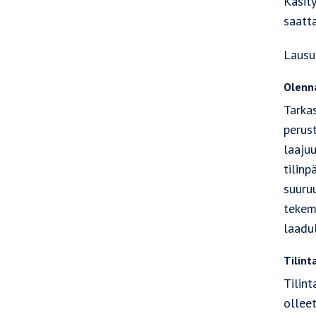
Käsit
saatta
Lausu
Olenn
Tarka
perus
laaju
tilin
suuruu
tekem
laadul
Tilint
Tilin
ollee