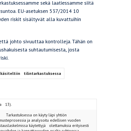
arkastuksessamme sekä laatiessamme siitä
ausuntoa. EU-asetuksen 537/2014 10
den riskit sisältyvät alla kuvattuihin
ttä johto sivuuttaa kontrolleja. Tähän on
itushakuisesta suhtautumisesta, josta
ski.
 käsiteltiin tilintarkastuksessa
ja 13).
Tarkastuksessa on käyty läpi yhtiön
nusteprosessia ja analysoitu edellisen vuoden
stauslaskelmissa käytettyjä olettamuksia erityisesti
ikevaihdon ja kannattavuuden osalta suhteessa