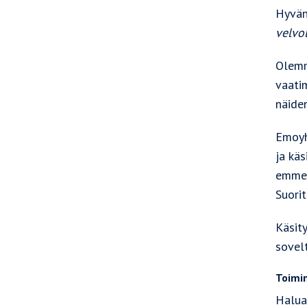
Hyvän
velvo
Olemm
vaati
näide
Emoyh
ja kä
emmek
Suorit
Käsit
sovelt
Toimi
Halua