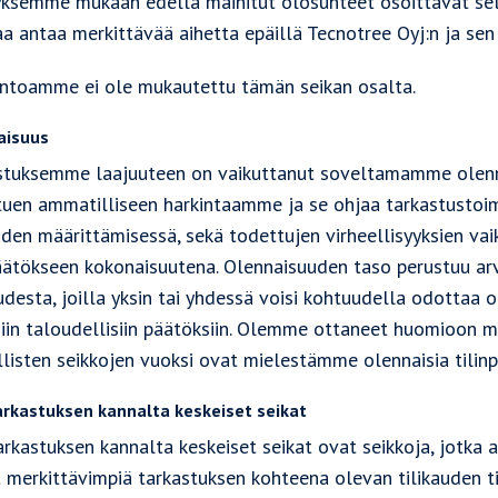
yksemme mukaan edellä mainitut olosuhteet osoittavat sel
a antaa merkittävää aihetta epäillä Tecnotree Oyj:n ja sen
ntoamme ei ole mukautettu tämän seikan osalta.
aisuus
stuksemme laajuuteen on vaikuttanut soveltamamme olenna
tuen ammatilliseen harkintaamme ja se ohjaa tarkastustoim
uden määrittämisessä, sekä todettujen virheellisyyksien va
päätökseen kokonaisuutena. Olennaisuuden taso perustuu arv
desta, joilla yksin tai yhdessä voisi kohtuudella odottaa o
iin taloudellisiin päätöksiin. Olemme ottaneet huomioon myö
listen seikkojen vuoksi ovat mielestämme olennaisia tilinp
arkastuksen kannalta keskeiset seikat
tarkastuksen kannalta keskeiset seikat ovat seikkoja, jotk
t merkittävimpiä tarkastuksen kohteena olevan tilikauden t