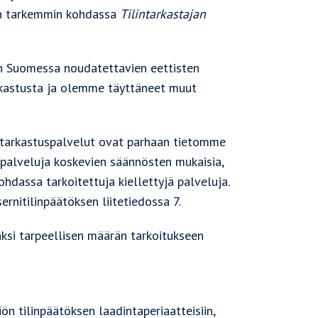
an tarkemmin kohdassa
Tilintarkastajan
en Suomessa noudatettavien eettisten
rkastusta ja olemme täyttäneet muut
intarkastuspalvelut ovat parhaan tietomme
palveluja koskevien säännösten mukaisia,
dassa tarkoitettuja kiellettyjä palveluja.
rnitilinpäätöksen liitetiedossa 7.
i tarpeellisen määrän tarkoitukseen
n tilinpäätöksen laadintaperiaatteisiin,