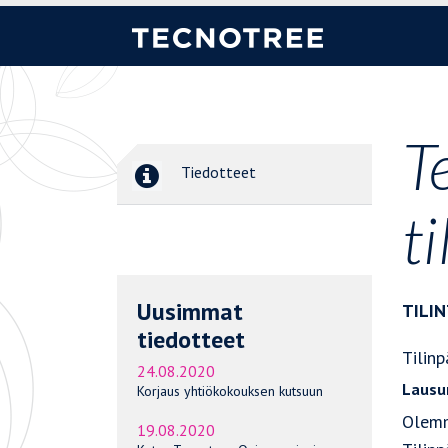
T
Tiedotteet
t
Uusimmat
TILI
tiedotteet
Tilin
24.08.2020
Lausu
Korjaus yhtiökokouksen kutsuun
Olemm
19.08.2020