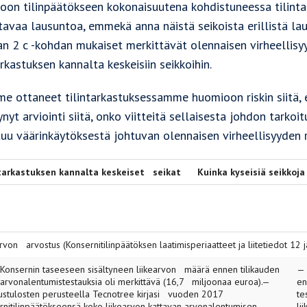
oon tilinpäätökseen kokonaisuutena kohdistuneessa tilint
tavaa lausuntoa, emmekä anna näistä seikoista erillistä l
an 2 c -kohdan mukaiset merkittävät olennaisen virheellisyy
arkastuksen kannalta keskeisiin seikkoihin.
e ottaneet tilintarkastuksessamme huomioon riskin siitä, e
ynyt arviointi siitä, onko viitteitä sellaisesta johdon tarko
uu väärinkäytöksestä johtuvan olennaisen virheellisyyden ri
tarkastuksen kannalta keskeiset seikat
Kuinka kyseisiä seikkoja
arvon arvostus (Konsernitilinpäätöksen laatimisperiaatteet ja liitetiedot 12 
sernin taseeseen sisältyneen liikearvon määrä ennen tilikauden
— 
arvonalentumistestauksia oli merkittävä (16,7 miljoonaa euroa).—
en
ustulosten perusteella Tecnotree kirjasi vuoden 2017
te
rnitilinpäätökseensä koko liikearvon kattavan arvonalentumisen
li