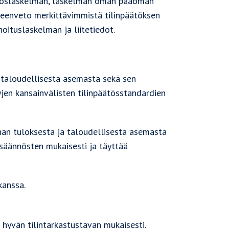
tuloslaskelman, laskelman oman pääoman
hteenveto merkittävimmistä tilinpäätöksen
oituslaskelman ja liitetiedot.
 taloudellisesta asemasta sekä sen
jen kansainvälisten tilinpäätösstandardien
nan tuloksesta ja taloudellisesta asemasta
säännösten mukaisesti ja täyttää
kanssa.
yvän tilintarkastustavan mukaisesti.