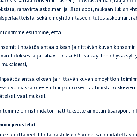
päätös sisältää konsernin taseen, tuloslaskelman, laajan 
ksista, rahavirtalaskelman ja liitetiedot, mukaan lukien y
isperiaatteista, sekä emoyhtiön taseen, tuloslaskelman, rah
ntonamme esitämme, että
sernitilinpäätös antaa oikean ja riittävän kuvan konsernin
nnan tuloksesta ja rahavirroista EU:ssa käyttöön hyväksytty
 mukaisesti,
inpäätös antaa oikean ja riittävän kuvan emoyhtiön toimin
ssa voimassa olevien tilinpäätöksen laatimista koskevien 
äteiset vaatimukset.
tomme on ristiriidaton hallitukselle annetun lisäraportin 
nnon perustelut
e suorittaneet tilintarkastuksen Suomessa noudatettavan h