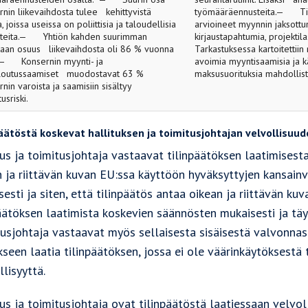
rnin liikevaihdosta tulee kehittyvistä
työmääräennusteita.— Til
, joissa useissa on poliittisia ja taloudellisia
arvioineet myynnin jaksottu
teita.— Yhtiön kahden suurimman
kirjaustapahtumia, projekt
kaan osuus liikevaihdosta oli 86 % vuonna
Tarkastuksessa kartoitettiin
— Konsernin myynti- ja
avoimia myyntisaamisia ja kä
loutussaamiset muodostavat 63 %
maksusuorituksia mahdollis
nin varoista ja saamisiin sisältyy
usriski.
äätöstä koskevat hallituksen ja toimitusjohtajan velvollisuud
us ja toimitusjohtaja vastaavat tilinpäätöksen laatimisesta
 ja riittävän kuvan EU:ssa käyttöön hyväksyttyjen kansainv
esti ja siten, että tilinpäätös antaa oikean ja riittävän 
äätöksen laatimista koskevien säännösten mukaisesti ja täy
tusjohtaja vastaavat myös sellaisesta sisäisestä valvonnast
seen laatia tilinpäätöksen, jossa ei ole väärinkäytöksestä 
llisyyttä.
us ja toimitusjohtaja ovat tilinpäätöstä laatiessaan velvo