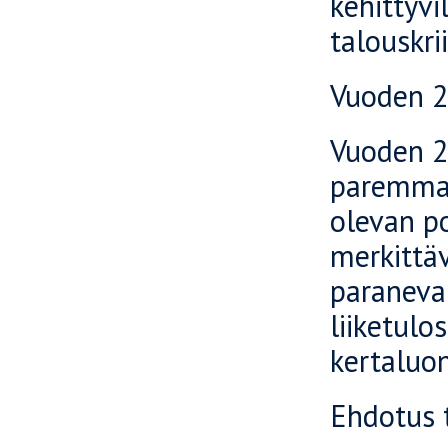
kehittyvi
talouskri
Vuoden 
Vuoden 20
paremmat
olevan po
merkittäv
paranevan
liiketulo
kertaluon
Ehdotus t