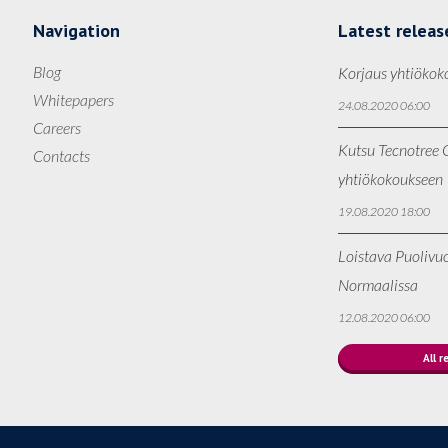
Navigation
Latest releas
Blog
Korjaus yhtiökok
Whitepapers
24.08.2020 06:00
Careers
Kutsu Tecnotree O
Contacts
yhtiökokoukseen
19.08.2020 18:00
Loistava Puolivu
Normaalissa
12.08.2020 06:00
All r