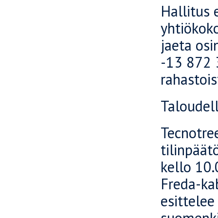
Hallitus 
yhtiökoko
jaeta osi
-13 872 
rahastois
Taloudel
Tecnotree
tilinpäät
kello 10.
Freda-kab
esittelee
suomenkie