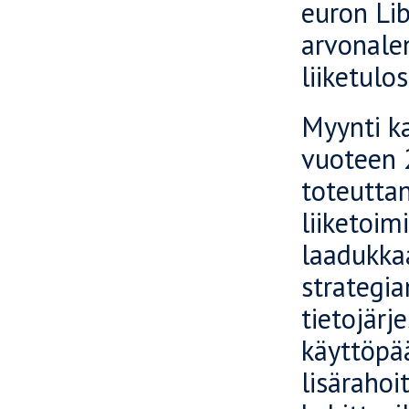
euron Li
arvonale
liiketulo
Myynti ka
vuoteen 
toteuttan
liiketoi
laadukka
strategia
tietojär
käyttöpä
lisäraho