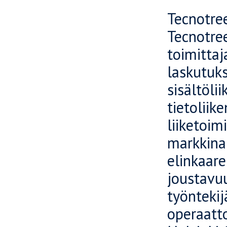
Tecnotree
Tecnotree
toimittaj
laskutuks
sisältöli
tietoliik
liiketoim
markkinap
elinkaare
joustavuu
työntekij
operaatt