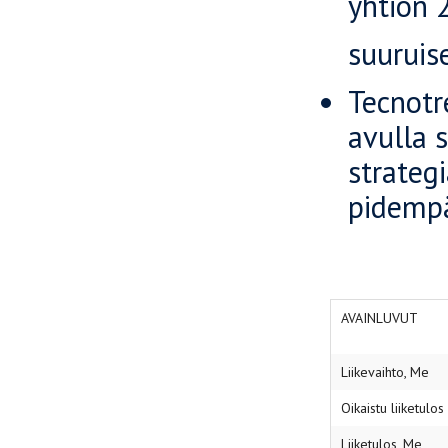
yhtiön 
suuruis
Tecnotr
avulla 
strateg
pidemp
AVAINLUVUT
Liikevaihto, Me
Oikaistu liiketulo
Liiketulos, Me