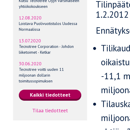
Kutsu Tecnotree Oyj:n varsinaiseen
Tilinpäät
yhtiökokoukseen
1.2.2012
12.08.2020
Loistava Puolivuotistulos Uudessa
Ennätykse
Normaalissa
13.07.2020
Tilikaud
Tecnotree Corporation - Johdon
liiketoimet - Ketkar
oikaistu
30.06.2020
Tecnotree voitti uuden 11
-11,1 mi
miljoonan dollarin
toimitussopimuksen
miljoon
Tilausk
Tilaa tiedotteet
miljoon