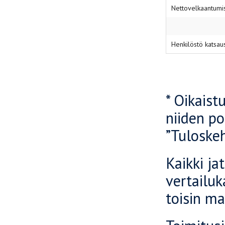
Nettovelkaantumi
Henkilöstö katsa
* Oikaist
niiden po
”Tuloskeh
Kaikki ja
vertailuk
toisin ma