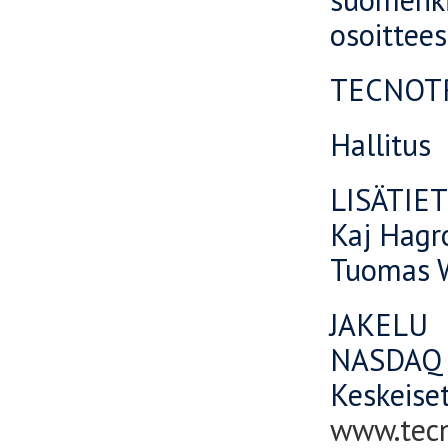
osoittee
TECNOTR
Hallitus
LISÄTIE
Kaj Hagr
Tuomas W
JAKELU
NASDAQ 
Keskeiset
www.tec