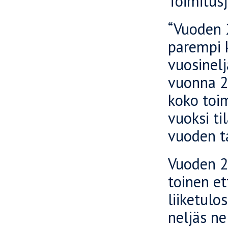
Toimitusj
“Vuoden 2
parempi 
vuosinelj
vuonna 2
koko toi
vuoksi ti
vuoden t
Vuoden 2
toinen et
liiketulo
neljäs ne