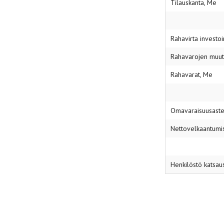
Tilauskanta, Me
Rahavirta investoi
Rahavarojen muut
Rahavarat, Me
Omavaraisuusast
Nettovelkaantumi
Henkilöstö katsa