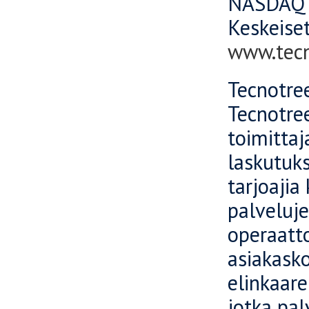
NASDAQ 
Keskeiset
www.tec
Tecnotree
Tecnotree
toimittaj
laskutuks
tarjoajia
palveluje
operaatto
asiakask
elinkaare
jotka pal