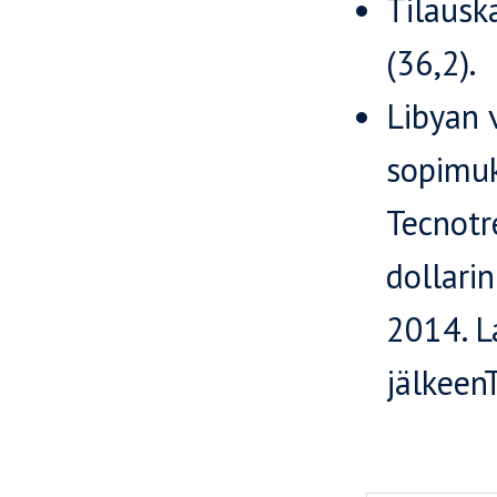
Tilausk
(36,2).
Libyan 
sopimuk
Tecnotr
dollari
2014. 
jälkeen