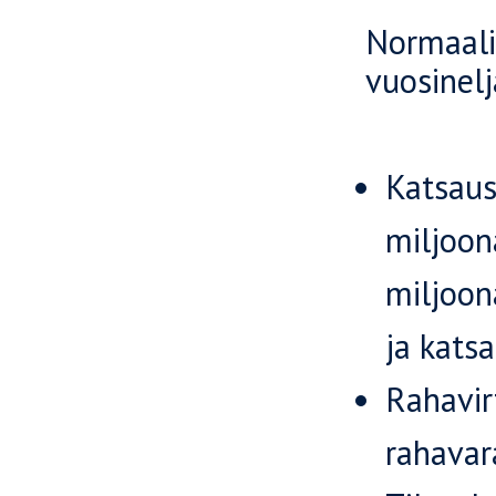
Normaali
vuosinel
Katsaus
miljoona
miljoona
ja kats
Rahavirt
rahavar