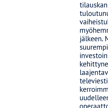
tilauskan
tuloutunu
vaiheistu
myöhemmi
jälkeen. 
suurempi
investoin
kehittyn
laajenta
televies
kerroimm
uudellee
operaatt