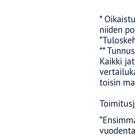
* Oikaist
niiden po
”Tuloskeh
** Tunnus
Kaikki ja
vertailuk
toisin ma
Toimitusj
”Ensimmä
vuodentak