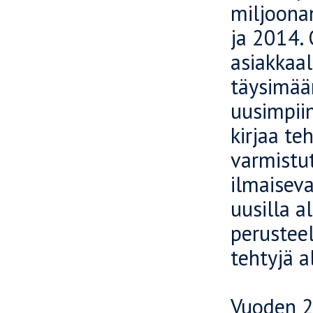
miljoona
ja 2014.
asiakkaal
täysimäär
uusimpiin
kirjaa t
varmistu
ilmaisev
uusilla 
perusteel
tehtyjä a
Vuoden 