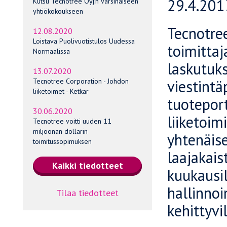
29.4.201
Kutsu Tecnotree Oyj:n varsinaiseen
yhtiökokoukseen
Tecnotree
12.08.2020
Loistava Puolivuotistulos Uudessa
toimittaj
Normaalissa
laskutuk
13.07.2020
viestintä
Tecnotree Corporation - Johdon
liiketoimet - Ketkar
tuoteport
30.06.2020
liiketoim
Tecnotree voitti uuden 11
miljoonan dollarin
yhtenäise
toimitussopimuksen
laajakais
kuukausil
hallinnoi
Tilaa tiedotteet
kehittyvi