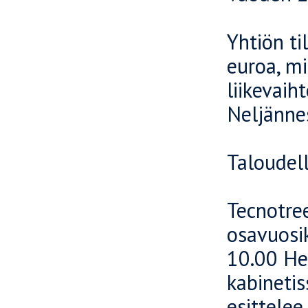
Yhtiön t
euroa, mi
liikevaih
Neljännes
Taloudel
Tecnotree 
osavuosi
10.00 Hel
kabinetis
esittelee