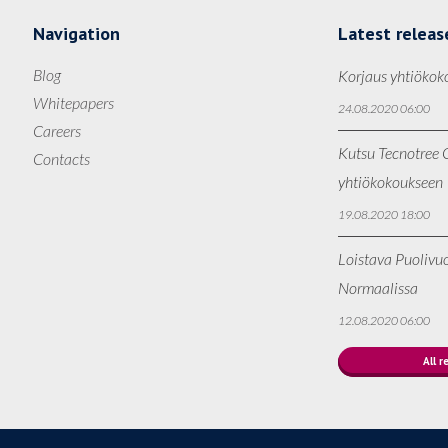
Navigation
Latest releas
Blog
Korjaus yhtiökok
Whitepapers
24.08.2020 06:00
Careers
Kutsu Tecnotree O
Contacts
yhtiökokoukseen
19.08.2020 18:00
Loistava Puolivu
Normaalissa
12.08.2020 06:00
All r