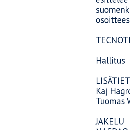
suomenkie
osoittee
TECNOTR
Hallitus
LISÄTIE
Kaj Hagr
Tuomas W
JAKELU