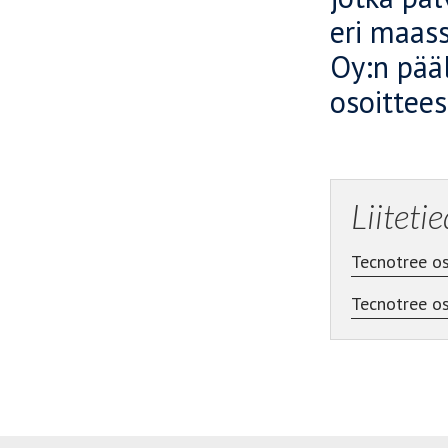
eri maas
Oy:n pääl
osoittee
Liiteti
Tecnotree os
Tecnotree o