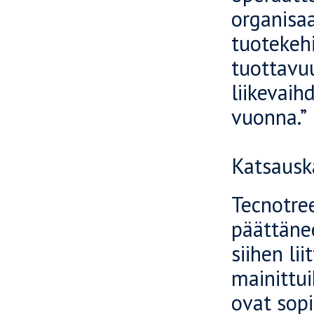
organisa
tuotekeh
tuottavu
liikevai
vuonna.”
Katsausk
Tecnotre
päättänee
siihen li
mainittui
ovat sop