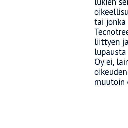
lukien se
oikeellis
tai jonka
Tecnotree
liittyen 
lupausta 
Oy ei, la
oikeudenl
muutoin o