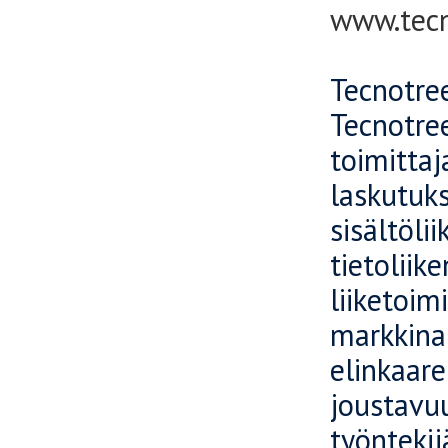
www.tec
Tecnotree
Tecnotree
toimittaj
laskutuks
sisältöli
tietoliik
liiketoim
markkinap
elinkaare
joustavuu
työntekij