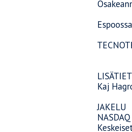
Osakeann
Espoossa
TECNOTR
LISÄTIE
Kaj Hagr
JAKELU
NASDAQ 
Keskeiset