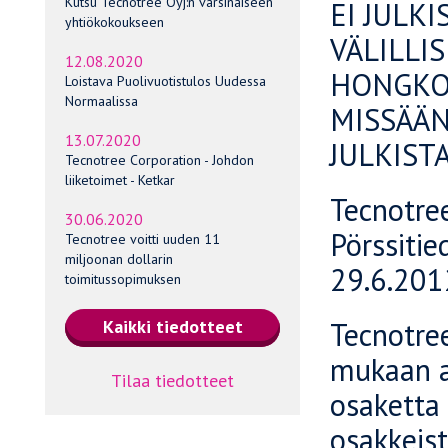
Kutsu Tecnotree Oyj:n varsinaiseen
EI JULK
yhtiökokoukseen
VÄLILLI
12.08.2020
HONGKON
Loistava Puolivuotistulos Uudessa
Normaalissa
MISSÄÄN
13.07.2020
JULKIST
Tecnotree Corporation - Johdon
liiketoimet - Ketkar
Tecnotre
30.06.2020
Pörssitie
Tecnotree voitti uuden 11
miljoonan dollarin
29.6.201
toimitussopimuksen
Tecnotre
mukaan a
Tilaa tiedotteet
osaketta 
osakkeist