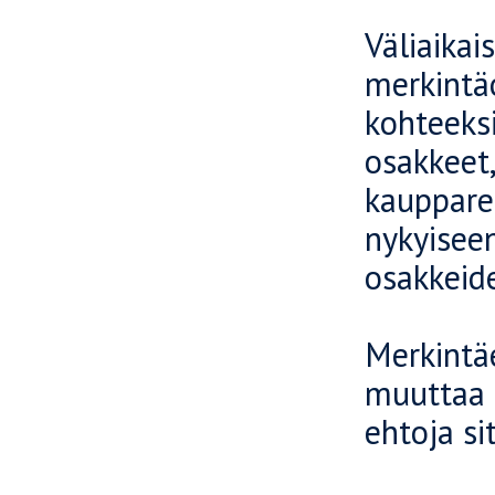
Väliaikai
merkintäo
kohteeksi
osakkeet
kaupparek
nykyiseen
osakkeid
Merkintä
muuttaa 
ehtoja s