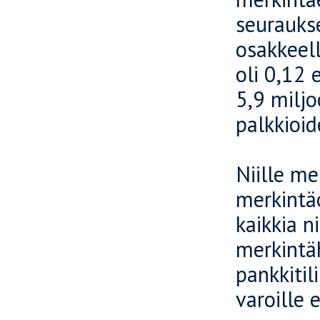
seurauks
osakkeel
oli 0,12 
5,9 miljo
palkkioi
Niille mer
merkintä
kaikkia n
merkintä
pankkitili
varoille 