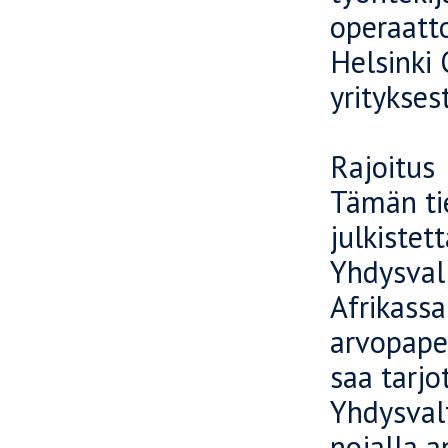
operaatt
Helsinki 
yritykse
Rajoitus
Tämän tie
julkistett
Yhdysvall
Afrikassa
arvopape
saa tarjo
Yhdysval
nojalla a