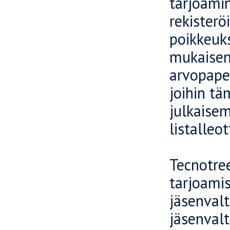
tarjoamin
rekisterö
poikkeuk
mukaisen 
arvopaper
joihin tä
julkaise
listalleo
Tecnotre
tarjoami
jäsenval
jäsenvalt