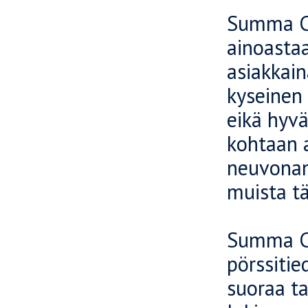
Summa Ca
ainoastaa
asiakkai
kyseinen 
eikä hyvä
kohtaan a
neuvonan
muista tä
Summa Ca
pörssitie
suoraa ta