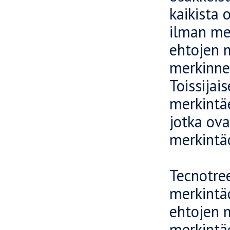
kaikista 
ilman me
ehtojen m
merkinne
Toissijai
merkintäe
jotka ov
merkintäo
Tecnotree
merkintä
ehtojen 
merkintä