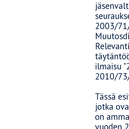
jäsenval
seuraukse
2003/71/
Muutosdir
Relevanti
täytäntö
ilmaisu "
2010/73
Tässä esi
jotka ovat
on ammat
vuoden 20