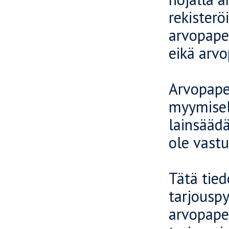
rekisterö
arvopaper
eikä arvo
Arvopaper
myymisell
lainsäädä
ole vastu
Tätä tied
tarjouspy
arvopaper