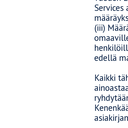
Services
määräykse
(iii) Mää
omaaville
henkilöill
edellä ma
Kaikki tä
ainoastaa
ryhdytään
Kenenkään
asiakirja