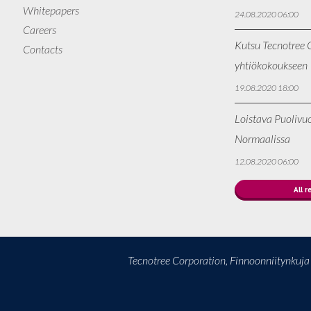
Whitepapers
24.08.2020 06:00
Careers
Kutsu Tecnotree O
Contacts
yhtiökokoukseen
19.08.2020 18:00
Loistava Puolivu
Normaalissa
12.08.2020 06:00
All r
Tecnotree Corporation, Finnoonniitynkuj