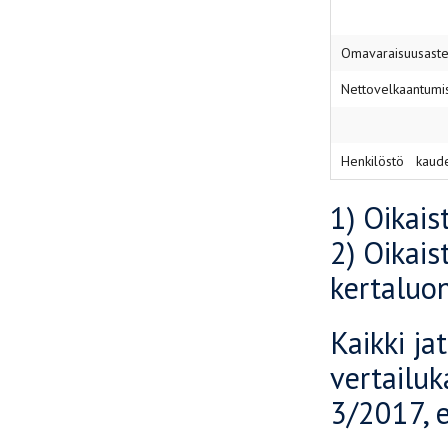
Omavaraisuusas
Nettovelkaantum
Henkilöstö kaud
1) Oikais
2) Oikais
kertaluon
Kaikki ja
vertailu
3/2017, e