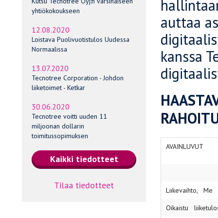
hallintaa
Kutsu Tecnotree Oyj:n varsinaiseen
yhtiökokoukseen
auttaa as
12.08.2020
digitaali
Loistava Puolivuotistulos Uudessa
Normaalissa
kanssa Te
13.07.2020
digitaal
Tecnotree Corporation - Johdon
liiketoimet - Ketkar
HAASTAV
30.06.2020
RAHOITU
Tecnotree voitti uuden 11
miljoonan dollarin
toimitussopimuksen
AVAINLUVUT
Tilaa tiedotteet
Liikevaihto, Me
Oikaistu liiketul