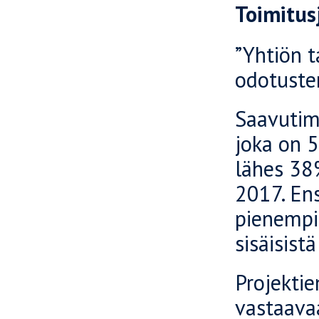
Toimitus
”Yhtiön 
odotuste
Saavutim
joka on 5
lähes 38
2017. En
pienempi 
sisäisist
Projektie
vastaavaa