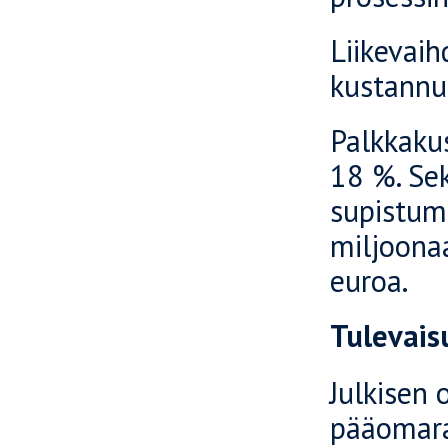
Liikevai
kustannuk
Palkkakus
18 %. Se
supistumi
miljoonaa
euroa.
Tulevai
Julkisen
pääomara