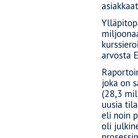
asiakkaat
Ylläpitop
miljoonaa
kurssier
arvosta 
Raportoin
joka on s
(28,3 mi
uusia til
eli noin 
oli julki
prosessi