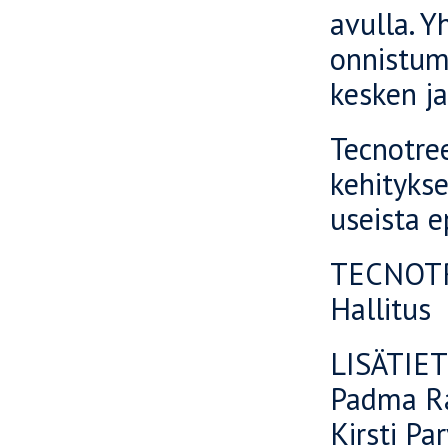
avulla. Y
onnistum
kesken ja
Tecnotre
kehitykse
useista e
TECNOTR
Hallitus
LISÄTIE
Padma Ra
Kirsti Pa