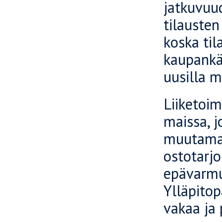
jatkuvuu
tilausten
koska ti
kaupankä
uusilla m
Liiketoi
maissa, j
muutamast
ostotarjo
epävarmuu
Ylläpitop
vakaa ja 