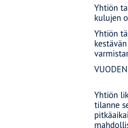
Yhtiön t
kulujen o
Yhtiön tä
kestävän 
varmista
VUODEN
Yhtiön li
tilanne s
pitkäaika
mahdollis