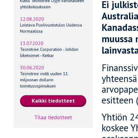
Kutsu Tecnotree Oyj:n varsinaiseen
Ei julkis
yhtiökokoukseen
Australia
12.08.2020
Kanadass
Loistava Puolivuotistulos Uudessa
Normaalissa
muussa m
13.07.2020
lainvasta
Tecnotree Corporation - Johdon
liiketoimet - Ketkar
Finanssi
30.06.2020
Tecnotree voitti uuden 11
yhteensä
miljoonan dollarin
arvopape
toimitussopimuksen
esitteen 
Yhtiön 24
Tilaa tiedotteet
koskee Y