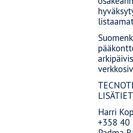
osakeanni
hyväksyt
listaama
Suomenki
pääkontto
arkipäivi
verkkosiv
TECNOTR
LISÄTIE
Harri Kop
+358 40
Padma Ra