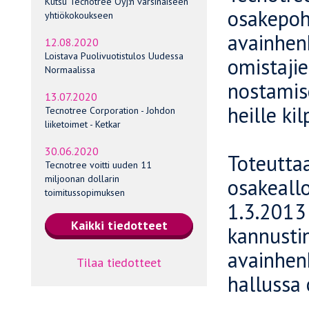
Kutsu Tecnotree Oyj:n varsinaiseen
osakepoh
yhtiökokoukseen
avainhenk
12.08.2020
Loistava Puolivuotistulos Uudessa
omistajie
Normaalissa
nostamise
13.07.2020
heille ki
Tecnotree Corporation - Johdon
liiketoimet - Ketkar
30.06.2020
Toteutta
Tecnotree voitti uuden 11
miljoonan dollarin
osakeallo
toimitussopimuksen
1.3.2013
kannustin
avainhen
Tilaa tiedotteet
hallussa