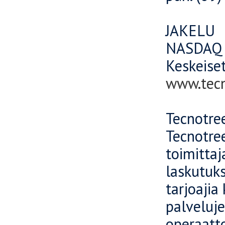
JAKELU
NASDAQ 
Keskeiset
www.tec
Tecnotree
Tecnotree
toimittaj
laskutuks
tarjoajia
palveluje
operaatto