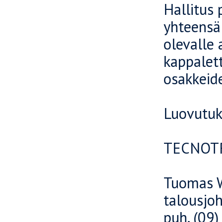
Hallitus 
yhteensä 
olevalle
kappalet
osakkeide
Luovutuk
TECNOTR
Tuomas 
talousjoh
puh. (09