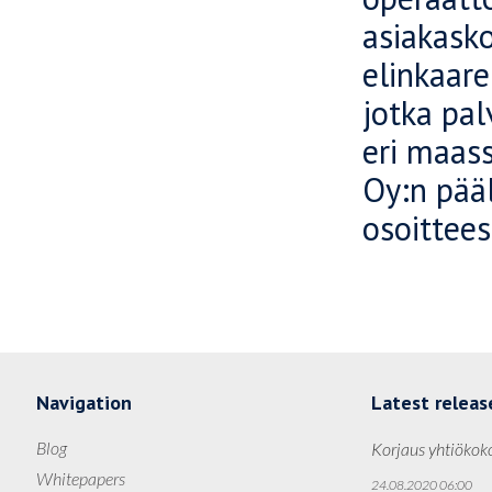
asiakask
elinkaare
jotka pal
eri maas
Oy:n pääl
osoittee
Navigation
Latest releas
Blog
Korjaus yhtiökok
Whitepapers
24.08.2020 06:00