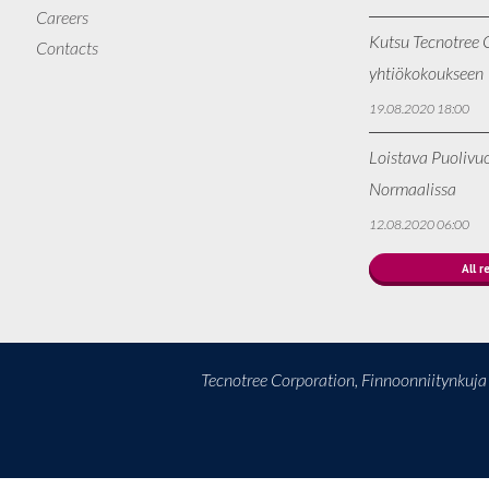
Careers
Kutsu Tecnotree O
Contacts
yhtiökokoukseen
19.08.2020 18:00
Loistava Puolivu
Normaalissa
12.08.2020 06:00
All r
Tecnotree Corporation, Finnoonniitynkuj