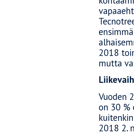
kohtaami
vapaaehto
Tecnotre
ensimmäi
alhaisem
2018 toin
mutta va
Liikevai
Vuoden 20
on 30 % 
kuitenki
2018 2. n