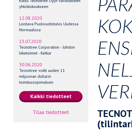
PAR
Kutsu Tecnotree Oyj:n varsinaiseen
yhtiökokoukseen
KOK
12.08.2020
Loistava Puolivuotistulos Uudessa
Normaalissa
ENS
13.07.2020
Tecnotree Corporation - Johdon
liiketoimet - Ketkar
NEL
30.06.2020
Tecnotree voitti uuden 11
miljoonan dollarin
toimitussopimuksen
VER
TECNOT
Tilaa tiedotteet
(tilint