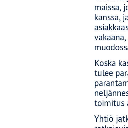
maissa, 
kanssa, 
asiakkaas
vakaana, 
muodoss
Koska ka
tulee par
parantam
neljännes
toimitus 
Yhtiö jat