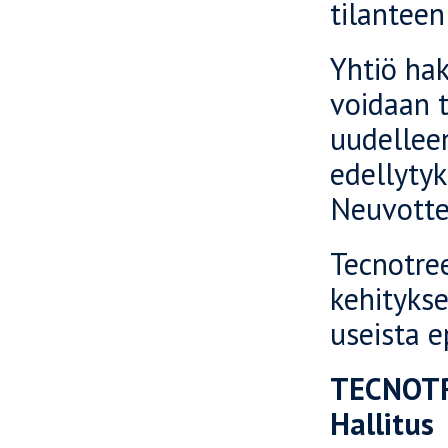
tilanteen
Yhtiö hak
voidaan t
uudelleen
edellyty
Neuvottel
Tecnotre
kehitykse
useista e
TECNOTR
Hallitus