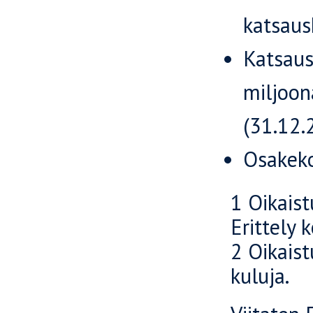
katsaus
Katsaus
miljoon
(31.12.
Osakeko
1 Oikaist
Erittely 
2 Oikaist
kuluja.