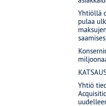
Yhtiöllä 
pulaa ul
maksujen 
saamises
Konserni
miljoonaa
KATSAUS
Yhtiö tie
Acquisiti
uudellee