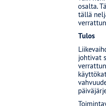
osalta. 
tällä ne
verrattun
Tulos
Liikevai
johtivat 
verrattun
käyttöka
vahvuuden
päiväjärj
Toiminta