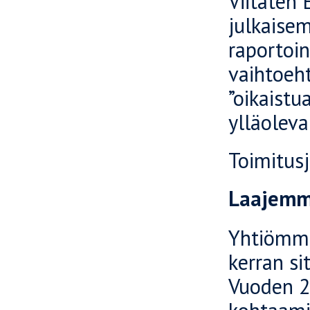
Viitaten
julkaisem
raportoin
vaihtoeht
”oikaist
ylläoleva
Toimitus
Laajemm
Yhtiömme
kerran si
Vuoden 2