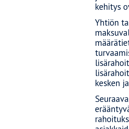
kehitys o
Yhtiön ta
maksuvalm
määrätiet
turvaami
lisärahoi
lisärahoi
kesken ja
Seuraava
erääntyvä
rahoituks
asiakkai