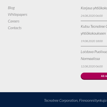
Blog
Korjaus yhtiökok
Whitepapers
24.08.2020 06:00
Careers
Kutsu Tecnotree O
Contacts
yhtiökokoukseen
19.08.2020 18:00
Loistava Puolivu
Normaalissa
12.08.2020 06:00
All r
Tecnotree Corporation, Finnoonniitynkuj