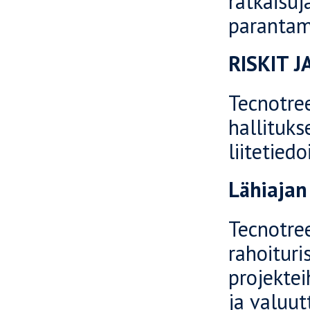
ratkaisuj
parantam
RISKIT 
Tecnotree
hallituks
liitetiedo
Lähiajan
Tecnotree
rahoituri
projektei
ja valuut