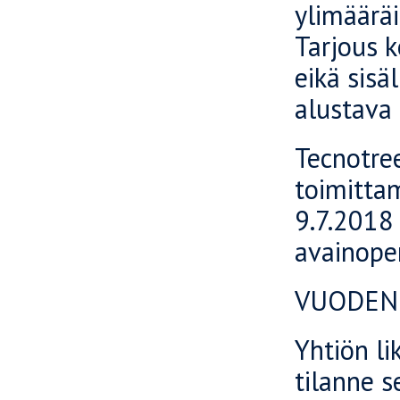
ylimääräi
Tarjous k
eikä sisä
alustava 
Tecnotre
toimitta
9.7.2018 
avainoper
VUODEN
Yhtiön li
tilanne s