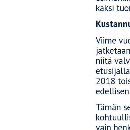
kaksi tuo
Kustann
Viime vu
jatketaa
niitä val
etusijall
2018 toi
edellise
Tämän se
kohtuulli
vain hen