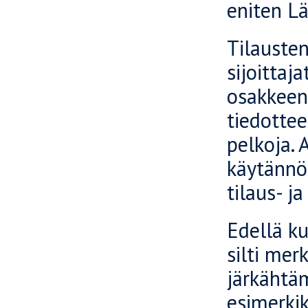
eniten Lä
Tilauste
sijoitta
osakkeen
tiedotte
pelkoja.
käytännöl
tilaus- j
Edellä k
silti mer
järkähtä
esimerkik