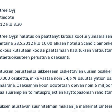
tree Oyj
itiedote
012 klo 8.30
tree Oyj:n hallitus on päättänyt kutsua koolle ylimääräise
ntaina 28.5.2012 klo 10.00 alkaen hotelli Scandic Simonken
kokous kutsutaan koolle päättämään hallituksen valtuutta
ntäetuoikeuteen perustuva osakeanti.
utuksen perusteella liikkeeseen laskettavien uusien osakke
0.000 osaketta, mikä vastaa noin 54,3 % osuutta yhtiön os
määränä. Osakeannin koon odotetaan olevan noin 6 miljoon
aa suurempien toimitusprojektien käyttöpääoman rahoittami
tuksen alustavan suunnitelman mukaan ja markkinatilanteest