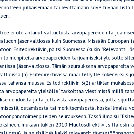
ecnotreen julkaisemaan tai levittämään soveltuvaan listalle
tuen.
tree ei ole antanut valtuutusta arvopapereiden tarjoamis
salueen jäsenvaltiossa kuin Suomessa. Missään Euroopan ta
töön Esitedirektiivin, paitsi Suomessa (kukin "Relevantti jä
 toimenpiteitä arvopapereiden tarjoamiseksi yleisölle siten
antissa jäsenvaltiossa. Tämän seurauksena arvopapereita v
altioissa (a) Esitedirektiivissä määritellyille kokeneiksi sijo
ssä tahansa muussa Esitedirektiivin 3(2) artiklan mukaises
ta arvopapereita yleisölle" tarkoittaa viestimistä millä tah
ksen ehdoista ja tarjottavista arvopapereista, jotta sijoi
misestä, ostamisesta tai merkitsemisestä, koska ilmaisu vo
töönpanotoimenpiteiden seurauksena. Tässä ilmaisu "Esitedi
oksineen, mukaan lukien 2010 Muutosdirektiivi, siltä osin 
altiossa), ja se sisältää kaikki relevantit täytäntöönpanot