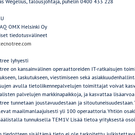
s Wegelius, talousjohtaja, puhelin 0400 433 228
LU
Q OMX Helsinki Oy
iset tiedotusvälineet
ecnotree.com
tree lyhyesti
ree on kansainvälinen operaattoreiden IT-ratkaisujen toimit
ukseen, laskutukseen, viestimiseen sekä asiakkuudenhallinta
sujen avulla tietoliikennepalvelujen toimittajat voivat ka
alisten palvelujen markkinapaikkoja, ja kasvattaa lisäarvoa 
tree tunnetaan joustavuudestaan ja sitoutuneisuudestaan. Y
levat maailmanlaajuisesti yli 100 operaattoria. Yhtiön o
päälistalla tunnuksella TEM1V. Lisää tietoa yrityksestä os
tiedotteen sisältämä tieto ei ole tarkoitettu julkistettavak