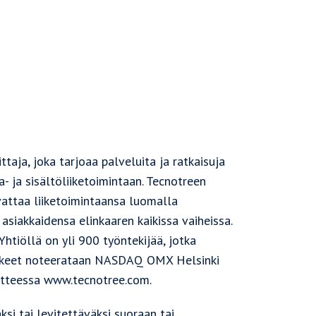
taja, joka tarjoaa palveluita ja ratkaisuja
- ja sisältöliiketoimintaan. Tecnotreen
svattaa liiketoimintaansa luomalla
asiakkaidensa elinkaaren kaikissa vaiheissa.
htiöllä on yli 900 työntekijää, jotka
sakkeet noteerataan NASDAQ OMX Helsinki
oitteessa www.tecnotree.com.
si tai levitettäväksi suoraan tai