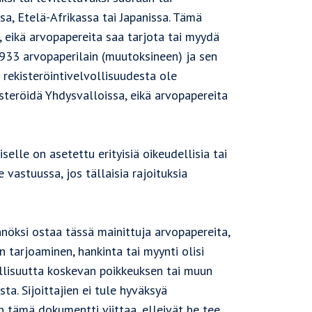
sa, Etelä-Afrikassa tai Japanissa. Tämä
 eikä arvopapereita saa tarjota tai myydä
 1933 arvopaperilain (muutoksineen) ja sen
 rekisteröintivelvollisuudesta ole
steröidä Yhdysvalloissa, eikä arvopapereita
elle on asetettu erityisiä oikeudellisia tai
e vastuussa, jos tällaisia rajoituksia
nnöksi ostaa tässä mainittuja arvopapereita,
n tarjoaminen, hankinta tai myynti olisi
vollisuutta koskevan poikkeuksen tai muun
a. Sijoittajien ei tule hyväksyä
n tämä dokumentti viittaa, elleivät he tee