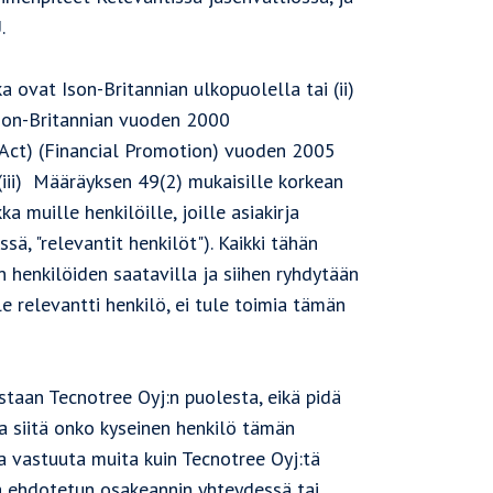
.
a ovat Ison-Britannian ulkopuolella tai (ii)
Ison-Britannian vuoden 2000
s Act) (Financial Promotion) vuoden 2005
(iii) Määräyksen 49(2) mukaisille korkean
a muille henkilöille, joille asiakirja
sä, "relevantit henkilöt"). Kaikki tähän
n henkilöiden saatavilla ja siihen ryhdytään
e relevantti henkilö, ei tule toimia tämän
taan Tecnotree Oyj:n puolesta, eikä pidä
a siitä onko kyseinen henkilö tämän
ta vastuuta muita kuin Tecnotree Oyj:tä
a ehdotetun osakeannin yhteydessä tai