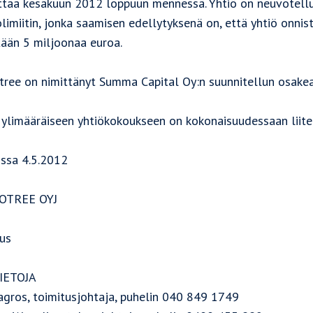
ttaa kesäkuun 2012 loppuun mennessä. Yhtiö on neuvotell
limiitin, jonka saamisen edellytyksenä on, että yhtiö onni
tään 5 miljoonaa euroa.
tree on nimittänyt Summa Capital Oy:n suunnitellun osakean
 ylimääräiseen yhtiökokoukseen on kokonaisuudessaan liite
ssa 4.5.2012
OTREE OYJ
tus
IETOJA
agros, toimitusjohtaja, puhelin 040 849 1749