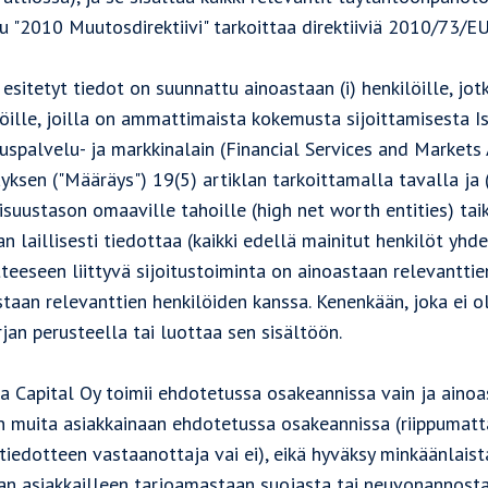
u "2010 Muutosdirektiivi" tarkoittaa direktiiviä 2010/73/EU
esitetyt tiedot on suunnattu ainoastaan (i) henkilöille, jotk
löille, joilla on ammattimaista kokemusta sijoittamisesta 
tuspalvelu- ja markkinalain (Financial Services and Market
yksen ("Määräys") 19(5) artiklan tarkoittamalla tavalla ja 
isuustason omaaville tahoille (high net worth entities) taikk
n laillisesti tiedottaa (kaikki edellä mainitut henkilöt yhdes
teeseen liittyvä sijoitustoiminta on ainoastaan relevanttie
taan relevanttien henkilöiden kanssa. Kenenkään, joka ei ol
rjan perusteella tai luottaa sen sisältöön.
 Capital Oy toimii ehdotetussa osakeannissa vain ja ainoas
n muita asiakkainaan ehdotetussa osakeannissa (riippumatt
tiedotteen vastaanottaja vai ei), eikä hyväksy minkäänlais
an asiakkailleen tarjoamastaan suojasta tai neuvonannost