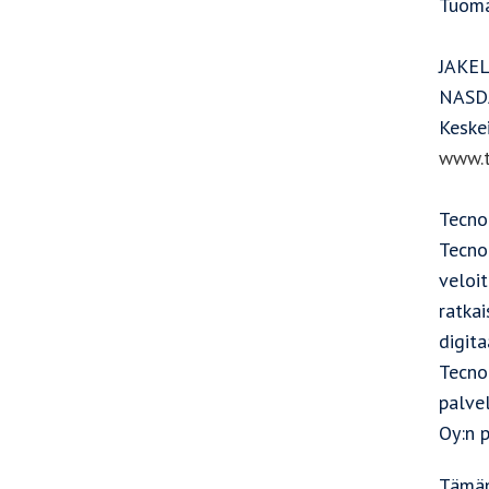
Tuoma
JAKE
NASDA
Keske
www.t
Tecno
Tecnot
veloit
ratkai
digita
Tecno
palve
Oy:n 
Tämän 