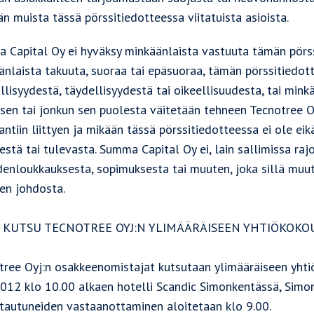
n muista tässä pörssitiedotteessa viitatuista asioista.
 Capital Oy ei hyväksy minkäänlaista vastuuta tämän pörss
änlaista takuuta, suoraa tai epäsuoraa, tämän pörssitiedot
lisyydestä, täydellisyydestä tai oikeellisuudesta, tai mink
sen tai jonkun sen puolesta väitetään tehneen Tecnotree Oy
ntiin liittyen ja mikään tässä pörssitiedotteessa ei ole e
estä tai tulevasta. Summa Capital Oy ei, lain sallimissa raj
enloukkauksesta, sopimuksesta tai muuten, joka sillä muuto
een johdosta.
E: KUTSU TECNOTREE OYJ:N YLIMÄÄRÄISEEN YHTIÖKOK
tree Oyj:n osakkeenomistajat kutsutaan ylimääräiseen yht
2012 klo 10.00 alkaen hotelli Scandic Simonkentässä, Simon
ttautuneiden vastaanottaminen aloitetaan klo 9.00.