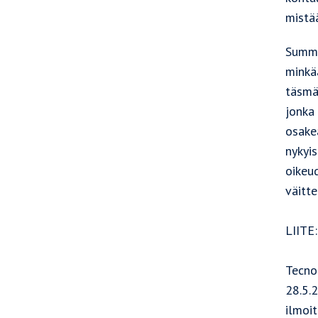
mistää
Summa
minkä
täsmäl
jonka 
osakea
nykyis
oikeud
väitt
LIIT
Tecno
28.5.
ilmoi