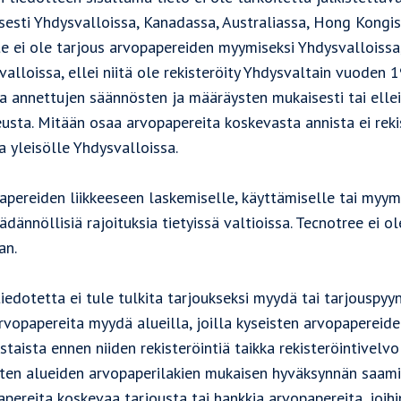
isesti Yhdysvalloissa, Kanadassa, Australiassa, Hong Kongis
te ei ole tarjous arvopapereiden myymiseksi Yhdysvalloissa,
alloissa, ellei niitä ole rekisteröity Yhdysvaltain vuoden
a annettujen säännösten ja määräysten mukaisesti tai ellei
eusta. Mitään osaa arvopapereita koskevasta annista ei reki
a yleisölle Yhdysvalloissa.
pereiden liikkeeseen laskemiselle, käyttämiselle tai myymis
ädännöllisiä rajoituksia tietyissä valtioissa. Tecnotree ei ol
an.
iedotetta ei tule tulkita tarjoukseksi myydä tai tarjouspyy
rvopapereita myydä alueilla, joilla kyseisten arvopapereide
staista ennen niiden rekisteröintiä taikka rekisteröintivel
ten alueiden arvopaperilakien mukaisen hyväksynnän saamist
pereita koskevaa tarjousta tai hankkia arvopapereita, joihi