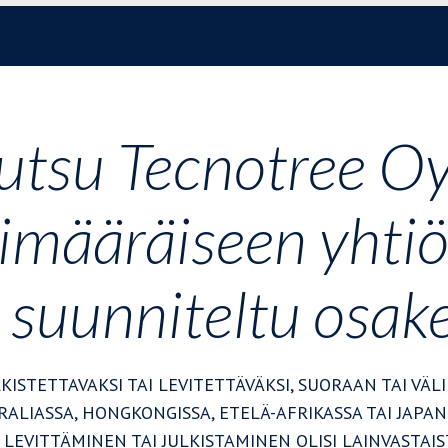
utsu Tecnotree Oy
limääräiseen yhti
a suunniteltu osak
LKISTETTAVAKSI TAI LEVITETTÄVÄKSI, SUORAAN TAI VÄL
ALIASSA, HONGKONGISSA, ETELÄ-AFRIKASSA TAI JAPAN
 LEVITTÄMINEN TAI JULKISTAMINEN OLISI LAINVASTAIS