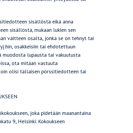
itiedotteen sisällöstä eikä anna
teen sisällöstä, mukaan lukien sen
ään väitteen osalta, jonka se on tehnyt tai
j:hin, osakkeisiin tai ehdotettuun
ikä muodosta lupausta tai vakuutusta
oissa, ota mitään vastuuta
in olisi tällaisen pörssitiedotteen tai
OUKSEEN
iökokoukseen, joka pidetään maanantaina
katu 9, Helsinki. Kokoukseen