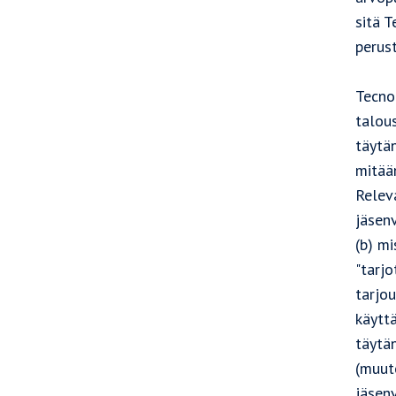
sitä T
perus
Tecno
talou
täytän
mitään
Relev
jäsenv
(b) mi
"tarjo
tarjou
käyttä
täytän
(muut
jäsenv