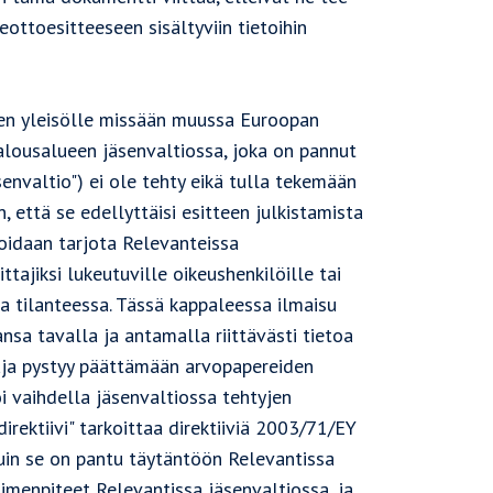
ottoesitteeseen sisältyviin tietoihin
een yleisölle missään muussa Euroopan
lousalueen jäsenvaltiossa, joka on pannut
senvaltio") ei ole tehty eikä tulla tekemään
, että se edellyttäisi esitteen julkistamista
oidaan tarjota Relevanteissa
ittajiksi lukeutuville oikeushenkilöille tai
sa tilanteessa. Tässä kappaleessa ilmaisu
ansa tavalla ja antamalla riittävästi tietoa
ttaja pystyy päättämään arvopapereiden
i vaihdella jäsenvaltiossa tehtyjen
rektiivi" tarkoittaa direktiiviä 2003/71/EY
kuin se on pantu täytäntöön Relevantissa
oimenpiteet Relevantissa jäsenvaltiossa, ja