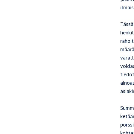
ilmais
Tässä 
henki
rahoi
määrä
varall
voidaa
tiedot
ainoas
asiaki
Summa
ketää
pörssi
kohta