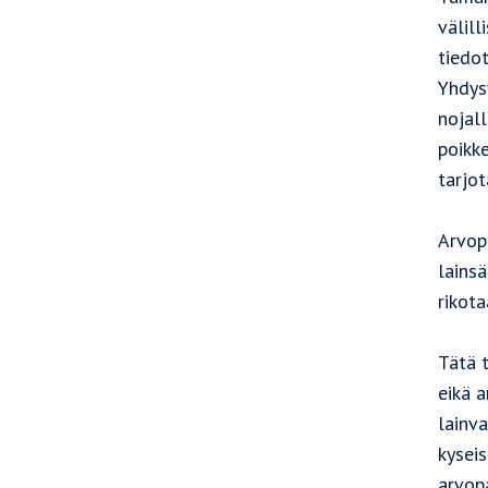
välill
tiedo
Yhdysv
nojall
poikk
tarjot
Arvopa
lainsä
rikota
Tätä t
eikä a
lainva
kyseis
arvopa