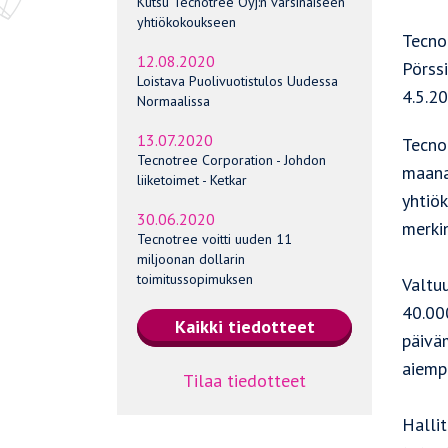
Kutsu Tecnotree Oyj:n varsinaiseen
yhtiökokoukseen
Tecno
12.08.2020
Pörss
Loistava Puolivuotistulos Uudessa
4.5.2
Normaalissa
13.07.2020
Tecno
Tecnotree Corporation - Johdon
maana
liiketoimet - Ketkar
yhtiö
30.06.2020
merki
Tecnotree voitti uuden 11
miljoonan dollarin
toimitussopimuksen
Valtu
40.00
päivä
aiemp
Tilaa tiedotteet
Halli