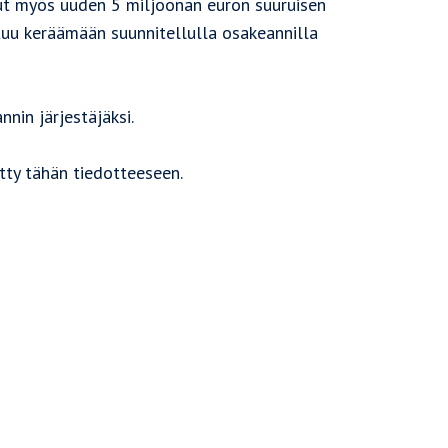
ut myös uuden 5 miljoonan euron suuruisen
stuu keräämään suunnitellulla osakeannilla
nin järjestäjäksi.
tty tähän tiedotteeseen.