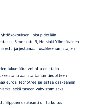
n yhtiökokouksen, joka pidetään
tässä, Simonkatu 9, Helsinki. Ylimääräinen
misesta järjestämään osakkeenomistajien
iden lukumäärä voi olla enintään
akkeista ja äänistä tämän tiedotteen
aa euroa. Tecnotree järjestää osakeannin
seksi sekä taseen vahvistamiseksi.
a riippuen osakeanti on tarkoitus