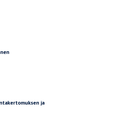
inen
intakertomuksen ja