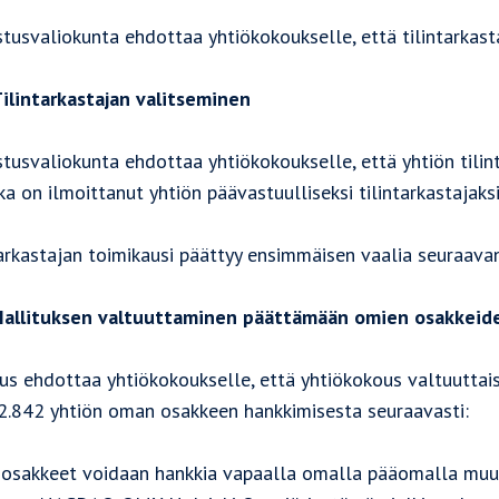
tusvaliokunta ehdottaa yhtiökokoukselle, että tilintarkast
ilintarkastajan valitseminen
stusvaliokunta ehdottaa yhtiökokoukselle, että yhtiön tili
ka on ilmoittanut yhtiön päävastuulliseksi tilintarkastajak
tarkastajan toimikausi päättyy ensimmäisen vaalia seuraava
allituksen valtuuttaminen päättämään omien osakkeid
tus ehdottaa yhtiökokoukselle, että yhtiökokous valtuuttai
2.842 yhtiön oman osakkeen hankkimisesta seuraavasti:
osakkeet voidaan hankkia vapaalla omalla pääomalla muus