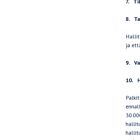
7. Ti
8. Ta
Hallit
ja et
9. Va
10. H
Palkit
ennal
30.00
hallit
hallit