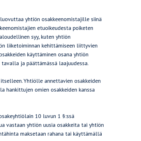
luovuttaa yhtiön osakkeenomistajille siinä
kkeenomistajien etuoikeudesta poiketen
aloudellinen syy, kuten yhtiön
n liiketoiminnan kehittämiseen liittyvien
a osakkeiden käyttäminen osana yhtiön
 tavalla ja päättämässä laajuudessa.
tselleen. Yhtiölle annettavien osakkeiden
lla hankittujen omien osakkeiden kanssa
osakeyhtiölain 10 luvun 1 §:ssä
ua vastaan yhtiön uusia osakkeita tai yhtiön
intähinta maksetaan rahana tai käyttämällä