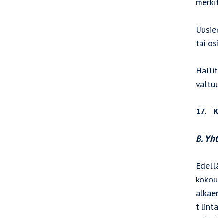
merki
Uusie
tai o
Hallit
valtu
17. K
B. Yh
Edell
kokou
alkaen
tilint