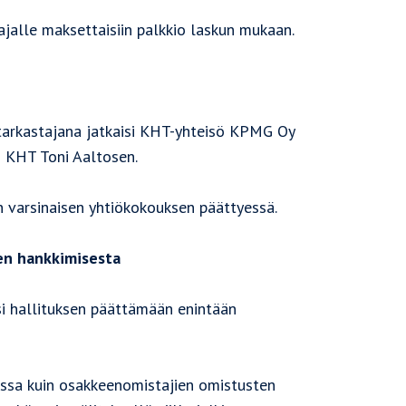
ajalle maksettaisiin palkkio laskun mukaan.
ntarkastajana jatkaisi KHT-yhteisö KPMG Oy
si KHT Toni Aaltosen.
n varsinaisen yhtiökokouksen päättyessä.
en hankkimisesta
si hallituksen päättämään enintään
sa kuin osakkeenomistajien omistusten