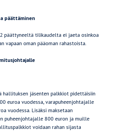
ta päättäminen
2 päättyneeltä tilikaudelta ei jaeta osinkoa
taan vapaan oman pääoman rahastoista.
mitusjohtajalle
 hallituksen jäsenten palkkiot pidettäisiin
000 euroa vuodessa, varapuheenjohtajalle
roa vuodessa. Lisäksi maksetaan
sen puheenjohtajalle 800 euron ja muille
llituspalkkiot voidaan rahan sijasta