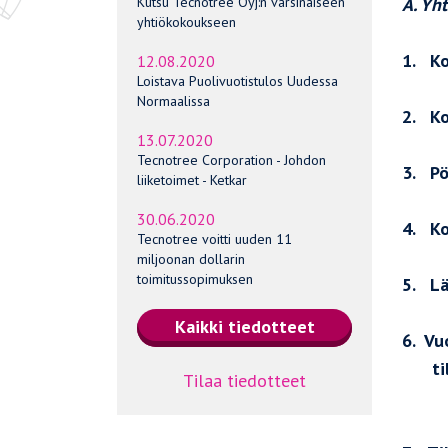
A. Yh
Kutsu Tecnotree Oyj:n varsinaiseen
yhtiökokoukseen
1. K
12.08.2020
Loistava Puolivuotistulos Uudessa
Normaalissa
2. Ko
13.07.2020
Tecnotree Corporation - Johdon
3. Pö
liiketoimet - Ketkar
30.06.2020
4. Ko
Tecnotree voitti uuden 11
miljoonan dollarin
toimitussopimuksen
5. Lä
6. Vu
tili
Tilaa tiedotteet
- To