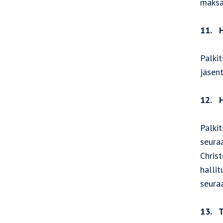
maksa
11. H
Palkit
jäsent
12. H
Palkit
seuraa
Christ
hallit
seura
13. T