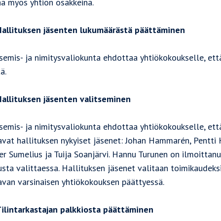
a myös yhtiön osakkeina.
allituksen jäsenten lukumäärästä päättäminen
semis- ja nimitysvaliokunta ehdottaa yhtiökokoukselle, että 
ä.
allituksen jäsenten valitseminen
semis- ja nimitysvaliokunta ehdottaa yhtiökokoukselle, että
vat hallituksen nykyiset jäsenet: Johan Hammarén, Pentti H
er Sumelius ja Tuija Soanjärvi. Hannu Turunen on ilmoittanu
usta valittaessa. Hallituksen jäsenet valitaan toimikaudeks
avan varsinaisen yhtiökokouksen päättyessä.
ilintarkastajan palkkiosta päättäminen