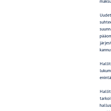
maksu
Uudet
suhte
suunna
pääom
järje
kannu
Halli
lukum
enintä
Halli
tarkoi
hallu