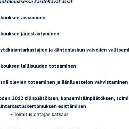
tiökokouksessa käsiteltävät asiat
okouksen avaaminen
kouksen järjestäytyminen
ytäkirjantarkastajien ja ääntenlaskun valvojien valitsem
kouksen laillisuuden toteaminen
snä olevien toteaminen ja ääniluettelon vahvistaminen
oden 2012 tilinpäätöksen, konsernitilinpäätöksen, toim
ntarkastuskertomuksen esittäminen
imitusjohtajan katsaus