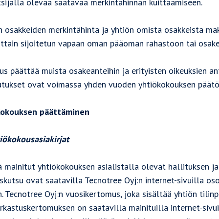
tsijällä olevaa saatavaa merkintähinnan kuittaamiseen.
n osakkeiden merkintähinta ja yhtiön omista osakkeista m
sittain sijoitetun vapaan oman pääoman rahastoon tai osake
us päättää muista osakeanteihin ja erityisten oikeuksien an
utukset ovat voimassa yhden vuoden yhtiökokouksen päätök
okouksen päättäminen
tiökokousasiakirjat
ä mainitut yhtiökokouksen asialistalla olevat hallituksen 
skutsu ovat saatavilla Tecnotree Oyj:n internet-sivuilla o
. Tecnotree Oyj:n vuosikertomus, joka sisältää yhtiön tili
arkastuskertomuksen on saatavilla mainituilla internet-sivui