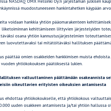
essa NASDAQ OMX Helsinki Oy:n järjestämän julkisen kaupank
nkäynnissä muodostuneeseen hankintahetken käypään arvo
eita voidaan hankkia yhtiön pääomarakenteen kehittämiseksi
 liiketoiminnan kehittämiseen liittyvien järjestelyiden tote
ttäväksi osana yhtiön kannustusjärjestelmien toteuttamisess
een luovutettavaksi tai mitätöitäväksi hallituksen päättäm
tus päättää omien osakkeiden hankkimisen muista ehdoista
 vuoden yhtiökokouksen päätöksestä lukien.
allituksen valtuuttaminen päättämään osakeannista se
eisiin oikeuttavien erityisten oikeuksien antamisesta
tus ehdottaa yhtiökokoukselle, että yhtiökokous valtuuttai
0.000 uuden osakkeen antamisesta ja/tai yhtiön hallussa o