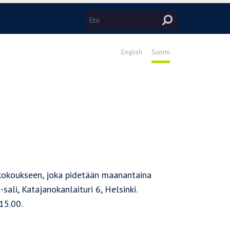
English
Suomi
ökokoukseen, joka pidetään maanantaina
ali, Katajanokanlaituri 6, Helsinki.
15.00.