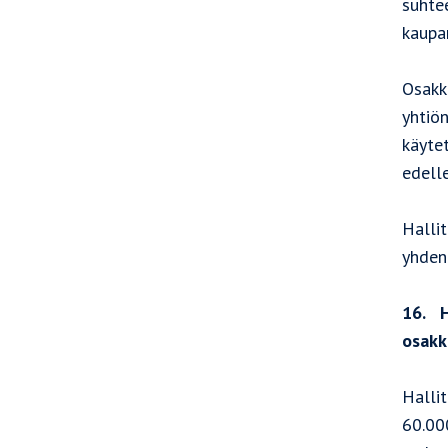
suhte
kaupa
Osakk
yhtiön
käyte
edell
Halli
yhden
16. H
osakk
Halli
60.00