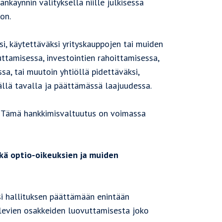
äynnin välityksellä niille julkisessa
on.
, käytettäväksi yrityskauppojen tai muiden
uttamisessa, investointien rahoittamisessa,
a, tai muutoin yhtiöllä pidettäväksi,
ällä tavalla ja päättämässä laajuudessa.
. Tämä hankkimisvaltuutus on voimassa
kä optio-oikeuksien ja muiden
si hallituksen päättämään enintään
levien osakkeiden luovuttamisesta joko