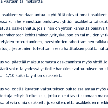
a vastaan tai maksutta.
 osakkeet voidaan antaa ja yhtiöllä olevat omat osakkeet 
essa kuin he ennestään omistavat yhtiön osakkeita tai osa
tulla osakeannilla, jos siihen on yhtiön kannalta painava t
anrakenteen kehittäminen, yrityskauppojen tai muiden yhtiö
stelyiden toteuttaminen, investointien rahoittaminen taikk
stusjärjestelmien toteuttamisessa hallituksen päättämällä
tus voi päättää maksuttomasta osakeannista myös yhtiölle i
äärä voi olla yhdessä yhtiölle hankkimisvaltuutuksen noja
än 1/10 kaikista yhtiön osakkeista.
tus voi edellä kuvatun valtuutuksen puitteissa antaa myös 
tettuja erityisiä oikeuksia, jotka oikeuttavat saamaan maks
ssa olevia omia osakkeita joko siten, että osakkeiden merk