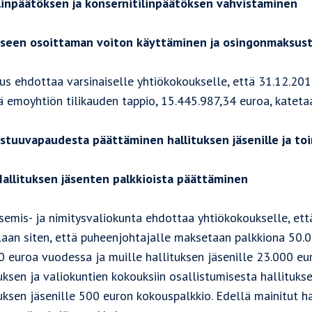
linpäätöksen ja konsernitilinpäätöksen vahvistaminen
seen osoittaman voiton käyttäminen ja osingonmaksus
us ehdottaa varsinaiselle yhtiökokoukselle, että 31.12.201
tä emoyhtiön tilikauden tappio, 15.445.987,34 euroa, kate
stuuvapaudesta päättäminen hallituksen jäsenille ja toi
allituksen jäsenten palkkioista päättäminen
semis- ja nimitysvaliokunta ehdottaa yhtiökokoukselle, että
laan siten, että puheenjohtajalle maksetaan palkkiona 50.
0 euroa vuodessa ja muille hallituksen jäsenille 23.000 eu
uksen ja valiokuntien kokouksiin osallistumisesta hallituk
uksen jäsenille 500 euron kokouspalkkio. Edellä mainitut ha