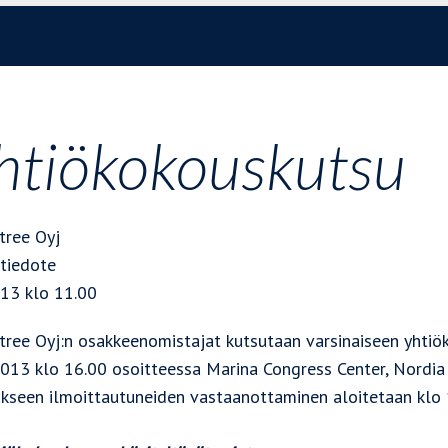
htiökokouskutsu
tree Oyj
itiedote
013 klo 11.00
tree Oyj:n osakkeenomistajat kutsutaan varsinaiseen yhti
013 klo 16.00 osoitteessa Marina Congress Center, Nordia -s
kseen ilmoittautuneiden vastaanottaminen aloitetaan klo 