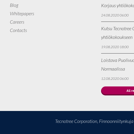
Blog
Korjaus yhtiökok
Whitepapers
24.08.2020 06:00
Careers
Kutsu Tecnotree O
Contacts
yhtiökokoukseen
19.08.2020 18:00
Loistava Puolivu
Normaalissa
12.08.2020 06:00
All r
Tecnotree Corporation, Finnoonniitynkuj