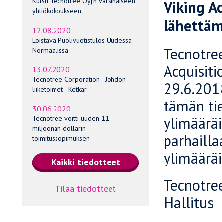
Kutsu Tecnotree Oyj:n varsinaiseen
Viking A
yhtiökokoukseen
lähettäm
12.08.2020
Loistava Puolivuotistulos Uudessa
Tecnotree
Normaalissa
Acquisiti
13.07.2020
Tecnotree Corporation - Johdon
29.6.201
liiketoimet - Ketkar
tämän tie
30.06.2020
ylimääräi
Tecnotree voitti uuden 11
miljoonan dollarin
parhaill
toimitussopimuksen
ylimäärä
Tecnotre
Tilaa tiedotteet
Hallitus