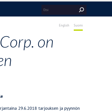
English
Suomi
 Corp. on
en
le
erjantaina 29.6.2018 tarjouksen ja pyynnön