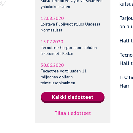
Kutsu Tecnotree Oyj:n varsinaiseen
kutsu
yhtiökokoukseen
Tarjou
12.08.2020
Loistava Puolivuotistulos Uudessa
on alu
Normaalissa
Hallit
13.07.2020
Tecnotree Corporation - Johdon
liiketoimet - Ketkar
Tecno
Halli
30.06.2020
Tecnotree voitti uuden 11
Lisäti
miljoonan dollarin
toimitussopimuksen
Harri
Tilaa tiedotteet