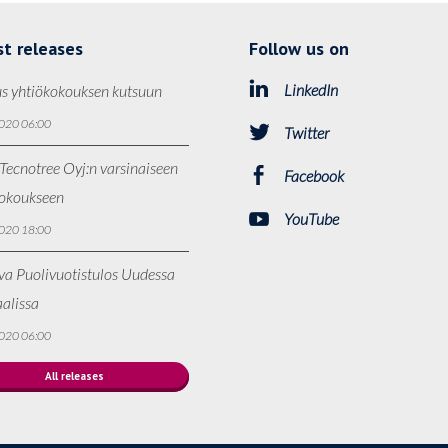
st releases
Follow us on
LinkedIn
s yhtiökokouksen kutsuun
020 06:00
Twitter
Tecnotree Oyj:n varsinaiseen
Facebook
kokoukseen
YouTube
020 18:00
va Puolivuotistulos Uudessa
alissa
020 06:00
All releases