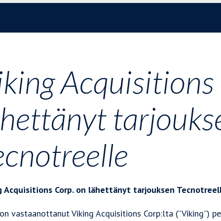
iking Acquisitions
ähettänyt tarjouks
ecnotreelle
g Acquisitions Corp.
on lähettänyt tarjouksen Tecnotreel
on vastaanottanut Viking Acquisitions Corp:lta (”Viking”) p