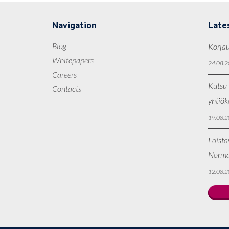
Navigation
Late
Blog
Korjau
Whitepapers
24.08.2
Careers
Kutsu 
Contacts
yhtiö
19.08.2
Loista
Norma
12.08.2