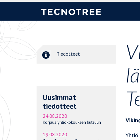
V
Tiedotteet
l
T
Uusimmat
tiedotteet
24.08.2020
Vikin
Korjaus yhtiökokouksen kutsuun
19.08.2020
Yhtiö 