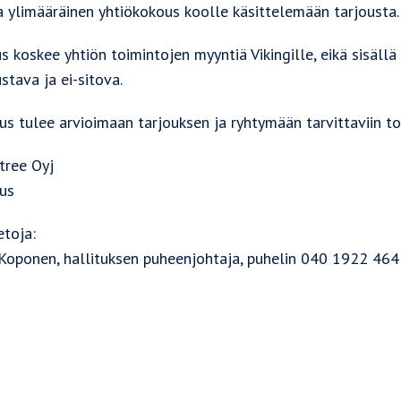
a ylimääräinen yhtiökokous koolle käsittelemään tarjousta.
s koskee yhtiön toimintojen myyntiä Vikingille, eikä sisällä
stava ja ei-sitova.
us tulee arvioimaan tarjouksen ja ryhtymään tarvittaviin toi
tree Oyj
tus
etoja:
 Koponen, hallituksen puheenjohtaja, puhelin 040 1922 464