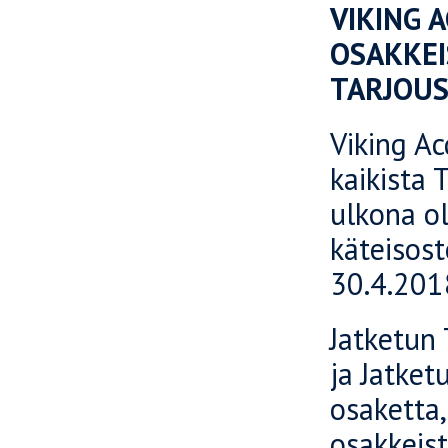
VIKING 
OSAKKE
TARJOUS
Viking Ac
kaikista 
ulkona ol
käteisost
30.4.201
Jatketun
ja Jatket
osaketta,
osakkeist