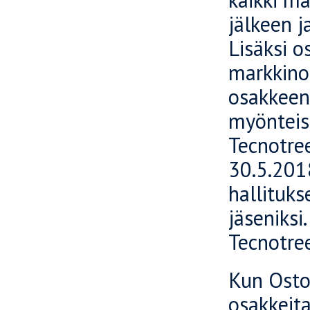
jälkeen j
Lisäksi 
markkino
osakkeen
myönteis
Tecnotree
30.5.2018
hallituks
jäseniksi
Tecnotre
Kun Ostot
osakkeita