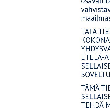
osavaltio
vahvistav
maailmas
TÄTÄ TI
KOKONAA
YHDYSVA
ETELÄ-A
SELLAIS
SOVELTU
TÄMÄ TI
SELLAIS
TEHDÄ M