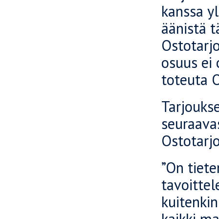
kanssa yl
äänistä 
Ostotarj
osuus ei 
toteuta O
Tarjouks
seuraavas
Ostotarj
”On tiet
tavoitte
kuitenkin
kaikki ma