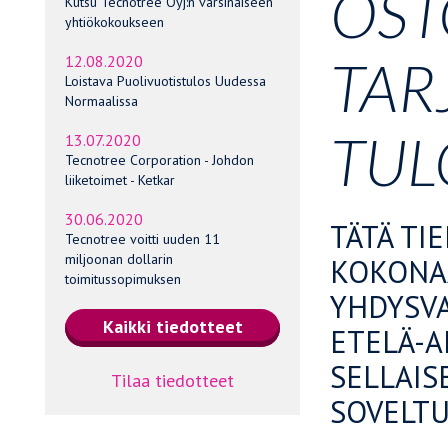
OST
Kutsu Tecnotree Oyj:n varsinaiseen
yhtiökokoukseen
TAR
12.08.2020
Loistava Puolivuotistulos Uudessa
Normaalissa
TUL
13.07.2020
Tecnotree Corporation - Johdon
liiketoimet - Ketkar
30.06.2020
TÄTÄ TI
Tecnotree voitti uuden 11
miljoonan dollarin
KOKONAA
toimitussopimuksen
YHDYSVA
ETELÄ-A
SELLAIS
Tilaa tiedotteet
SOVELTU