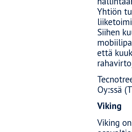
hallintaa
Yhtiön tu
liiketoim
Siihen ku
mobiilipa
että kuuk
rahavirto
Tecnotre
Oy:ssä (
Viking
Viking on