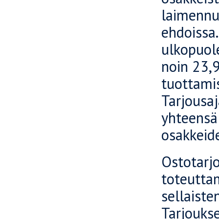
laimennu
ehdoissa.
ulkopuol
noin 23,9
tuottamis
Tarjousaj
yhteensä 
osakkeide
Ostotarj
toteuttam
sellaiste
Tarjouks