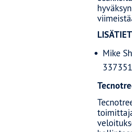
hyväksyn
viimeistä
LISÄTIE
Mike Sh
33735
Tecnotre
Tecnotree
toimittaj
veloituks