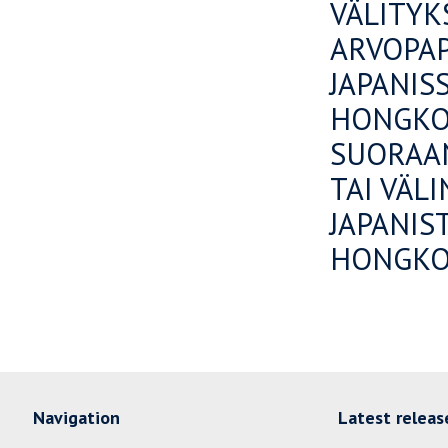
VÄLITYK
ARVOPAP
JAPANIS
HONGKON
SUORAAN
TAI VÄL
JAPANIS
HONGKO
Navigation
Latest releas