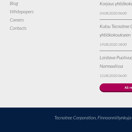
Blog
Korjaus yhtiökok
Whitepapers
24.08.2020 06:00
Careers
Kutsu Tecnotree O
Contacts
yhtiökokoukseen
19.08.2020 18:00
Loistava Puolivu
Normaalissa
12.08.2020 06:00
All r
Tecnotree Corporation, Finnoonniitynkuj